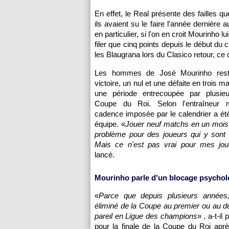
En effet, le Real présente des failles q
ils avaient su le faire l'année dernièr
en particulier, si l'on en croit Mourinho 
filer que cinq points depuis le début du
les Blaugrana lors du Clasico retour, c
Les hommes de José Mourinho rest
victoire, un nul et une défaite en trois m
une période entrecoupée par plusie
Coupe du Roi. Selon l'entraîneur m
cadence imposée par le calendrier a été
équipe. «
Jouer neuf matchs en un mois
problème pour des joueurs qui y sont
Mais ce n'est pas vrai pour mes jou
lancé.
Mourinho parle d'un blocage psychol
«
Parce que depuis plusieurs années
éliminé de la Coupe au premier ou au d
pareil en Ligue des champions
» , a-t-il
pour la finale de la Coupe du Roi après