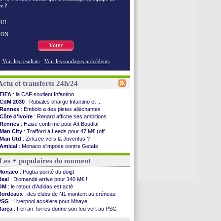
e ?
UI
NON
Voter
Voir les resultats
-
Voir les sondages précédents
Actu et transferts 24h/24
FIFA
: la CAF soutient Infantino
CdM 2030
: Rubiales charge Infantino et ...
Rennes
: Embolo a des pistes alléchantes
Côte d'Ivoire
: Renard affiche ses ambitions
Rennes
: Haise confirme pour Aït Boudlal
Man City
: Trafford à Leeds pour 47 M€ (off...
Man Utd
: Zirkzee vers la Juventus ?
Amical
: Monaco s'impose contre Getafe
Nantes
: Der Zakarian et sa relation avec Kita
Les + populaires du moment
OM
: le club prêt à libérer Kondogbia ?
Monaco
: le message touchant d'Akliouche
Monaco
: Pogba pointé du doigt
FIFA
: Tebas en remet une couche
Real
: Diomandé arrive pour 140 M€ !
FIFA
: l'UEFA maintient la pression
OM
: le retour d'Adidas est acté
PSG
: Tebas encense Luis Enrique
Bordeaux
: des clubs de N1 montent au créneau
Real
: Vinicius jusqu'en 2032 (officiel)
PSG
: Liverpool accélère pour Mbaye
Lyon
: Mangala va rejoindre Getafe
Barça
: Ferran Torres donne son feu vert au PSG
OM
: une offre refusée pour Aguerd
PSG
: Luis Enrique satisfait malgré tout
Real
: c'est confirmé pour Vinicius