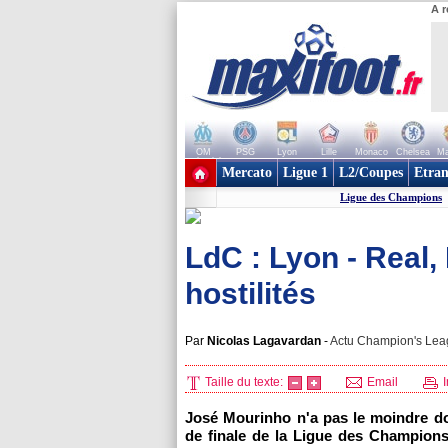
A r
OM
PSG
Lyon
Lille
Monaco
Chelsea
Ma
+ de clubs
Mercato
Ligue 1
L2/Coupes
Etran
Ligue des Champions
LdC : Lyon - Real,
hostilités
Par
Nicolas Lagavardan
-
Actu Champion's Leag
Taille du texte:
Email
I
José Mourinho n'a pas le moindre do
de finale de la Ligue des Champions