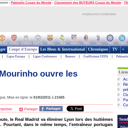
etenir :
Palmarès Coupe du Monde
-
Classement des BUTEURS Coupe du Monde
-
TA
emplacement publicitaire
n Utd
Arsenal
Liverpool
ManCity
Barca
Real
Atletico
Milan
Juve
Inter
Naples
ger
Coupe d'Europe
Les Bleus & International
Chroniques
TV
+
|
Ligue Europa
|
Ligue Conference
|
Buteurs
|
Coefficients UEFA
|
Palmarè
 Mourinho ouvre les
Lie
Ac
Ré
pr
Cl
ue, Mise en ligne: le
01/02/2011
à
21h05
Pa
Co
mprimer
Partager:
ute, le Real Madrid va éliminer
Lyon
lors des huitièmes
Sond
. Pourtant, dans le même temps, l'entraîneur portugais
Zidan