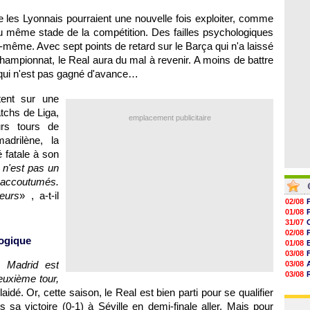
06/08
19h14
ue les Lyonnais pourraient une nouvelle fois exploiter, comme
19h06
18h50
e au même stade de la compétition. Des failles psychologiques
18h30
lui-même. Avec sept points de retard sur le Barça qui n'a laissé
18h20
 championnat, le Real aura du mal à revenir. A moins de battre
17h58
e qui n'est pas gagné d'avance…
ent sur une
atchs de Liga,
emplacement publicitaire
urs tours de
adrilène, la
 fatale à son
 n'est pas un
 accoutumés.
eurs
» , a-t-il
02/08
01/08
31/07
02/08
ogique
01/08
03/08
, Madrid est
03/08
03/08
euxième tour,
03/08
 plaidé. Or, cette saison, le Real est bien parti pour se qualifier
31/07
 sa victoire (0-1) à Séville en demi-finale aller. Mais pour