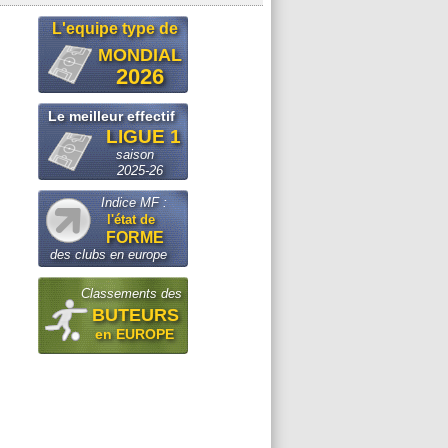
L'equipe type de
MONDIAL
2026
Le meilleur effectif
LIGUE 1
saison
2025-26
Indice MF :
l'état de
FORME
des clubs en europe
Classements des
BUTEURS
en EUROPE