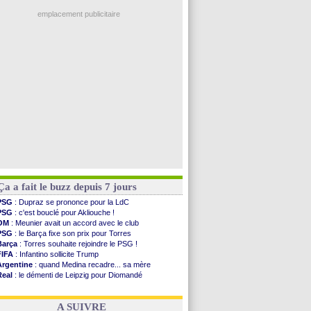
Man City
: Rodri préfère le Barça au Real !
Troyes
: Junior Diaz jusqu'en 2030 (officiel)
emplacement publicitaire
PSG
: Akliouche a signé (officiel)
OM
: une offre pour Bulka
PSG
: contrat signé pour Akliouche
Ouganda
: Owori battu à mort à Kampala
Arsenal
: Arteta veut créer une dynastie
Voir les brèves précédentes
Ça a fait le buzz depuis 7 jours
PSG
: Dupraz se prononce pour la LdC
PSG
: c'est bouclé pour Akliouche !
OM
: Meunier avait un accord avec le club
PSG
: le Barça fixe son prix pour Torres
Barça
: Torres souhaite rejoindre le PSG !
FIFA
: Infantino sollicite Trump
Argentine
: quand Medina recadre... sa mère
Real
: le démenti de Leipzig pour Diomandé
OM
: Paixão attire un 2e club anglais
FIFA
: le conseiller d'Infantino démissionne !
A SUIVRE