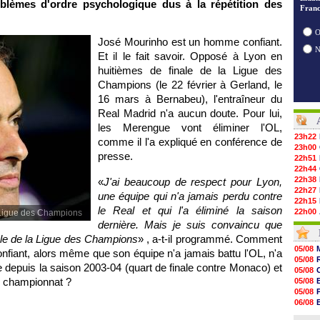
blèmes d'ordre psychologique dus à la répétition des
Franc
O
José Mourinho est un homme confiant.
Et il le fait savoir. Opposé à
Lyon
en
huitièmes de finale de la Ligue des
Champions (le 22 février à Gerland, le
16 mars à Bernabeu), l'entraîneur du
Real Madrid n'a aucun doute. Pour lui,
les Merengue vont éliminer
l'OL
,
23h22
comme il l'a expliqué en conférence de
23h00
presse.
22h51
22h44
22h38
«
J'ai beaucoup de respect pour
Lyon
,
22h27
une équipe qui n'a jamais perdu contre
22h15
le Real et qui l'a éliminé la saison
22h00
a Ligue des Champions
21h48
dernière. Mais je suis convaincu que
21h39
nale de la Ligue des Champions
» , a-t-il programmé. Comment
21h26
05/08
confiant, alors même que son équipe n'a jamais battu
l'OL
, n'a
21h05
05/08
20h47
 depuis la saison 2003-04 (quart de finale contre
Monaco
) et
05/08
20h30
le championnat ?
05/08
20h18
05/08
20h04
06/08
19h47
06/08
19h34