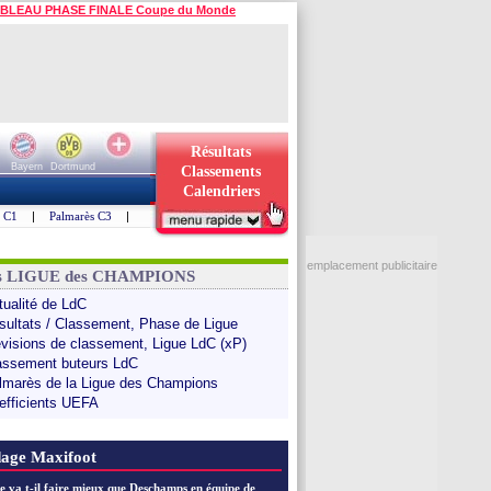
BLEAU PHASE FINALE Coupe du Monde
Résultats
Bayern
Dortmund
Classements
Calendriers
s C1
|
Palmarès C3
|
emplacement publicitaire
ns LIGUE des CHAMPIONS
tualité de LdC
sultats / Classement, Phase de Ligue
évisions de classement, Ligue LdC (xP)
assement buteurs LdC
lmarès de la Ligue des Champions
efficients UEFA
age Maxifoot
e va t-il faire mieux que Deschamps en équipe de