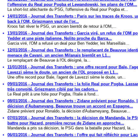
l'offensive du Real pour Pogba et Lewandowski, les plans de l'OM...
La short-list alléchante du PSG, l'offensive du Real pour Pogba et...
14/01/2016 - Journal des Transferts : Paris sur les traces de Kroos, 
back à l'OM, Griezmann vaut de l'or...
Kroos fait rêver le PSG, un ancien bientôt de retour à l'OM,...
13/01/2016 - Journal des Transferts : Garcia viré, un refus de l'OM p
Yedder et une piste italienne, Nolito proche du Barça...
Garcia viré, l'OM a refusé un deal pour Ben Yedder, les Marseillais...
12/01/2016 - Journal des Transferts : le remplaçant de Beauvue identif
menace de Cavani, un ancien Milanais bientôt en L1...
Le remplaçant de Beauvue à l'OL désigné, la...
11/01/2016 - Journal des Transferts : une offre record pour Bale, l'ag
Lavezzi sème le doute, un ancien de l'OL proposé en L1...
Une offre record pour Bale, l'agent de Lavezzi sème le doute, un...
09/01/2016 - Journal des Transferts : la folie Real pour Pogba, Lassa
très convoité, Griezmann ciblé par les cadors...
Le Real prêt à une folie pour Pogba, l'Italie à fond...
08/01/2016 - Journal des Transferts : Zidane prévient pour Ronaldo, l
décision d'Aubameyang, Beauvue trouve un accord en Espagne...
Zidane prévient pour Ronaldo, la décision d'Aubameyang, Beauvue...
07/01/2016 - Journal des Transferts : la décision de Mandanda, le P
battre pour Hazard, première recrue de Zidane en approche...
Mandanda a pris sa décision, le PSG dans la bataille pour Hazard, la...
06/01/2016 - Journal des Transferts : l'offre qui fait réfléchir pour Lac