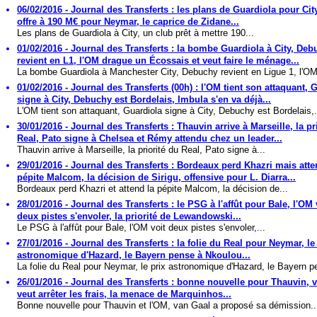
06/02/2016 - Journal des Transferts : les plans de Guardiola pour Cit
offre à 190 M€ pour Neymar, le caprice de Zidane...
Les plans de Guardiola à City, un club prêt à mettre 190...
01/02/2016 - Journal des Transferts : la bombe Guardiola à City, De
revient en L1, l'OM drague un Écossais et veut faire le ménage...
La bombe Guardiola à Manchester City, Debuchy revient en Ligue 1, l'OM
01/02/2016 - Journal des Transferts (00h) : l'OM tient son attaquant, 
signe à City, Debuchy est Bordelais, Imbula s'en va déjà...
L'OM tient son attaquant, Guardiola signe à City, Debuchy est Bordelais,.
30/01/2016 - Journal des Transferts : Thauvin arrive à Marseille, la pr
Real, Pato signe à Chelsea et Rémy attendu chez un leader...
Thauvin arrive à Marseille, la priorité du Real, Pato signe à...
29/01/2016 - Journal des Transferts : Bordeaux perd Khazri mais atte
pépite Malcom, la décision de Sirigu, offensive pour L. Diarra...
Bordeaux perd Khazri et attend la pépite Malcom, la décision de...
28/01/2016 - Journal des Transferts : le PSG à l'affût pour Bale, l'OM 
deux pistes s'envoler, la priorité de Lewandowski...
Le PSG à l'affût pour Bale, l'OM voit deux pistes s'envoler,...
27/01/2016 - Journal des Transferts : la folie du Real pour Neymar, le
astronomique d'Hazard, le Bayern pense à Nkoulou...
La folie du Real pour Neymar, le prix astronomique d'Hazard, le Bayern p
26/01/2016 - Journal des Transferts : bonne nouvelle pour Thauvin, 
veut arrêter les frais, la menace de Marquinhos...
Bonne nouvelle pour Thauvin et l'OM, van Gaal a proposé sa démission..