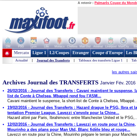
A retenir :
Palmarès Coupe du Mond
OM
PSG
Lyon
Lille
Monaco
Chelsea
Man Utd
Arsenal
Liverpool
ManCity
Ba
+ de clubs
Mercato
Ligue 1
L2/Coupes
Etranger
Coupe d'Europe
Les B
Actualité
|
Journal des Transferts
|
Tableaux des transferts Ligue 1
|
Tab
les autres sa
Archives Journal des TRANSFERTS
Janvier Fév. 2016
26/02/2016 - Journal des Transferts : Cavani maintient le suspense, l
list de Conte à Chelsea, Mbappé rend fou l'ASM...
Cavani maintient le suspense, la short-list de Conte à Chelsea, Mbappé..
19/02/2016 - Journal des Transferts : Hazard drague le PSG, Ibra et l
tentation Premier League, Lavezzi s'envole pour la Chine...
Hazard attiré par Paris, Ibrahimovic entre Manchester United et le PSG,..
12/02/2016 - Journal des Transferts : Lavezzi en route pour la Chine,
Mourinho a des plans pour Man Utd, Blanc fidèle bleu et rouge...
Lavezzi en route pour la Chine, Mourinho prépare le terrain pour Manchest