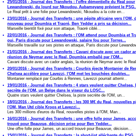
25/01/2016 - Journal des Transferts : l'offre démentielle du Real pour
Lewandowski, du lourd sur Nkoudou, Aubameyang prévient le PSG..
Le Real prêt à une folie pour Lewandowski, Nkoudou a la cote en...
23/01/2016 - Journal des Transferts : une pépite africaine vers l'OM, 
nouveau pour Doumbia et Traoré, Ben Yedder a pris sa décision...
Marseille bientôt fixé pour son attaque, Traoré ciblé...
22/01/2016 - Journal des Transferts : l'OM attend pour Doumbia et Tra
oui, Paris discute pour Lewandowski, salaire fou pour Torres...
Marseille travaille sur ses pistes en attaque, Paris discute pour Lewandow
21/01/2016 - Journal des Transferts : Cavani discute avec un cador an
réunion de Neymar avec le Real, Doumbia emballé par l'OM...
Cavani discute avec un cador anglais, la réunion de Neymar avec le Real,
20/01/2016 - Journal des Transferts : Courbis éjecte Montanier de Re
Chelsea accélère pour Lavezzi, l'OM met les bouchées doubles...
Montanier remplacé par Courbis à Rennes, Lavezzi pourrait atterrir...
19/01/2016 - Journal des Transferts : 4 stars veulent quitter Chelsea, 
secrète de l'OM, un Belge dans le viseur du LOSC...
Quatre stars veulent quitter Chelsea, la piste secrète de l'OM, un...
18/01/2016 - Journal des Transferts : les 300 M€ du Real, nouvelles p
l'OM, Man Utd cible Kroos et Lavezzi...
Les 300 millions d'euros du Real, nouvelles pistes à l'OM, Man...
16/01/2016 - Journal des Transferts : une offre folle pour James, acc
trouvé pour Beauvue, décision prise pour Ben Yedder...
Une offre folle pour James, un accord trouvé pour Beauvue, décision...
15/01/2016 - Journal des Transferts : la short-list alléchante du PSG,