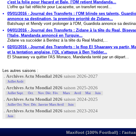
c'est la folie pour Hazard et Bale, l'OM retient Mandanda...
L'offre qui fait réfléchir pour Lacazette, un transfert record...
05/01/2016 - Journal des Transferts : l'OM blinde ses talents, Guardio
annonce sa destination, la première priorité de Zidane...
Batshuayi et Mendy vont prolonger à l'OM, Guardiola annonce sa destinat
04/01/2016 - Journal des Transferts : Zidane à la tête du Real, Biseva
l'Italie, Mandanda annoncé en Turquie...
Zidane va succéder à Benitez à la tête du Real Madrid,...
02/01/2016 - Journal des Transferts : le flop El Shaarawy va partir, 
et la tentation anglaise, l'OL s'attaque à Ben Yedder...
El Shaarawy va quitter l'AS Monaco, Mandanda tenté par un départ...
Les autres saisons :
.
Archives Actu Mondial 2026
saison 2026-2027
Juillet Août
.
Archives Actu Mondial 2026
saison 2025-2026
Juillet Sept.
Oct.
Nov. Déc. Fév.
Mars
Avril
Mai
Juin
.
Archives Actu Mondial 2026
saison 2024-2025
Juillet Oct. Nov. Déc. Janvier Mars Avril
Juin
.
Archives Actu Mondial 2026
saison 2023-2024
Juin
Maxifoot (100% Football) : l'actua