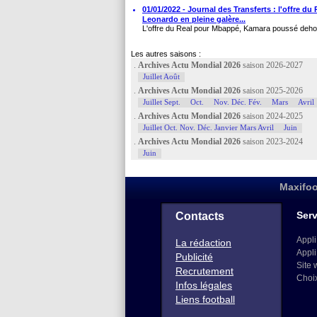
01/01/2022 - Journal des Transferts : l'offre 
Leonardo en pleine galère...
L'offre du Real pour Mbappé, Kamara poussé dehor
Les autres saisons :
.
Archives Actu Mondial 2026
saison 2026-2027
Juillet Août
.
Archives Actu Mondial 2026
saison 2025-2026
Juillet Sept.
Oct.
Nov. Déc. Fév.
Mars
Avril
.
Archives Actu Mondial 2026
saison 2024-2025
Juillet Oct. Nov. Déc. Janvier Mars Avril
Juin
.
Archives Actu Mondial 2026
saison 2023-2024
Juin
Maxifoo
Serv
Contacts
Appli
La rédaction
Appli
Publicité
Site 
Recrutement
Choi
Infos légales
Liens football