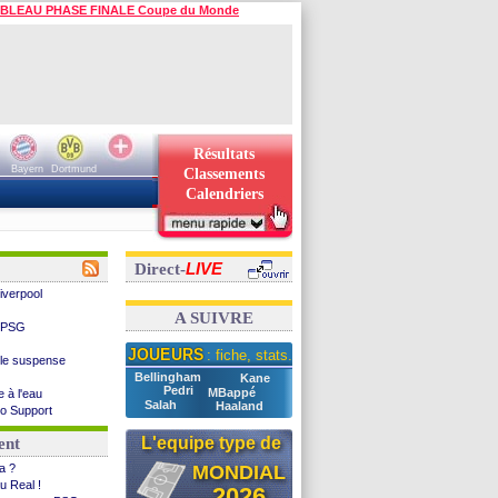
BLEAU PHASE FINALE Coupe du Monde
Résultats
Bayern
Dortmund
Classements
Calendriers
LIVE
Direct-
Liverpool
A SUIVRE
e PSG
JOUEURS
: fiche, stats...
t le suspense
Bellingham
Kane
Pedri
MBappé
e à l'eau
Salah
Haaland
deo Support
ongoria
L'equipe type de
ent
eca ?
ia ?
MONDIAL
Højbjerg
u Real !
2026
pproche ?