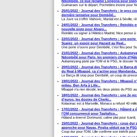
Ndombélé, ce que réclame Longoria pour Dieng
Guimaraes sur le départ, Pochettino insiste pour N
25/01/2022 - Journal des Transferts : le gros co
dernière tentative pour Dembélé...
La Juve va s'offrir Vlahovic, Martial est à Séville, ré
24/01/2022 - Journal des Transferts : Reinildo 
nouvelle piste pour Alvaro...
Reinildo va signer à l'Atletico Madrid, Nice pense à
22/01/2022 - Journal des Transferts : une porte
Suarez, un espoir pour Hazard au Real...
Une porte s'ouvre pour Dembélé, c'est flou pour Su
21/01/2022 - Journal des Transferts : Aubameyan
Ndombélé pour Paris, les premiers choix d'Håla
Aubameyang pisté par l'OM et le PSG, le dossier N
20/01/2022 - Journal des Transferts : le Barça
du Real à Mbappé, ça s'active pour Mandanda..
Le Barça dit stop pour Dembélé, un coup de pressi
19/01/2022 - Journal des Transferts : Mbappé n
milieu, Ben Arfa à Lille...
Mbappé n'a rien décidé, les deux pistes du PSG au m
18/01/2022 - Journal des Transferts : une 2e re
d'euros, les doutes de Cherki...
Kolasinac est à Marseille, Monaco a refusé 40 milli
17/01/2022 - Journal des Transferts : Håland a 
l'OM concurrencé pour Tagliafico...
Håland a énervé Dortmund, calme plat pour Icardi, 
15/01/2022 - Journal des Transferts : coup dur 
approche pour Navas, Pogba séduit par le PSG.
Coup dur pour l'OM, Lille confirme son intérêt pour 