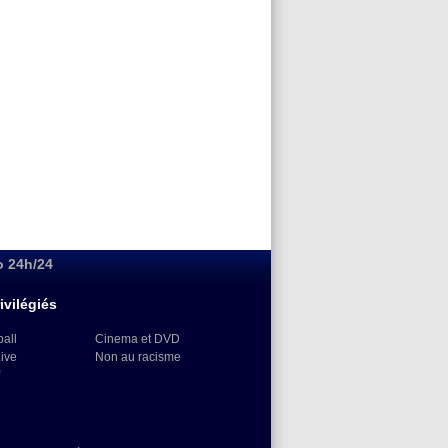
o 24h/24
ivilégiés
ball
Cinema et DVD
Live
Non au racisme
)