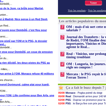
...
Voter
dombélé,...
up de la Juve, ça brûle pour Martial,
Voir les resultats
-
Voir les sondage
union...
est à Madrid, Nice pense à un Red Devil,
Les articles populaires du mo
1
 un Red...
OM : mais d'où sort cette 
salariale ?
 s'ouvre pour Dembélé, c'est flou pour
2
arez,...
Journal des Transferts : la 
de Rodri, l'OM finalise deu
g pisté par l'OM et le PSG, le dossier
importantes, Vinicius et D
nd...
agitent le Real...
dombélé...
 dit stop pour Dembélé, un coup de pression
3
Real : Vinicius, une prolon
.
timing troublant
on du...
4
'a rien décidé, les deux pistes du PSG au
OM : Longoria, les joueurs.
règle ses comptes !
ilieu,...
5
crue arrive à l'OM, Monaco refuse 40 millions
Mercato : le PSG reçoit le f
Ferran Torres !
ons d'euros...
énervé Dortmund, calme plat pour Icardi,
Ça a fait le buzz depuis 7 
l'OM...
05/08
Monaco
: Pogba pointé du doigt
pour l'OM, Lille confirme pour Ben Arfa, une
05/08
Real
: Diomandé arrive pour 140 M
..
02/08
PSG
: Dupraz se prononce pour la
Ben Arfa,...
02/08
PSG
: le Barça fixe son prix pour T