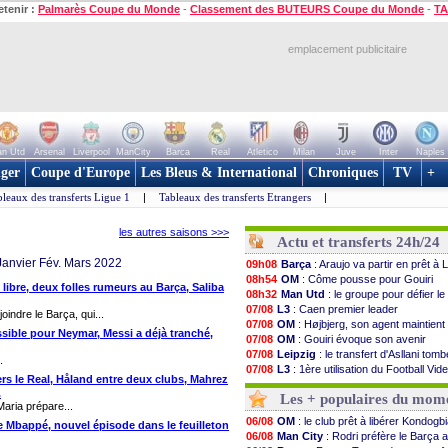
etenir :
Palmarès Coupe du Monde
-
Classement des BUTEURS Coupe du Monde
-
TA
emplacement publicitaire
n Utd
Arsenal
Liverpool
ManCity
Barca
Real
Atletico
Milan
Juve
Inter
Naples
ger
Coupe d'Europe
Les Bleus & International
Chroniques
TV
+
leaux des transferts Ligue 1
|
Tableaux des transferts Etrangers
|
les autres saisons >>>
Actu et transferts 24h/24
Janvier Fév. Mars 2022
09h08
Barça
: Araujo va partir en prêt à 
08h54
OM
: Côme pousse pour Gouiri
 libre, deux folles rumeurs au Barça, Saliba
08h32
Man Utd
: le groupe pour défier l
07/08
L3
: Caen premier leader
indre le Barça, qui...
07/08
OM
: Højbjerg, son agent maintien
ssible pour Neymar, Messi a déjà tranché,
07/08
OM
: Gouiri évoque son avenir
07/08
Leipzig
: le transfert d'Asllani tomb
.
07/08
L3
: 1ère utilisation du Football Vi
ers le Real, Håland entre deux clubs, Mahrez
07/08
OM
: Benatia envoie une pique à L
.
Les + populaires du mom
07/08
Villarreal
: Al-Ahli veut Pape Gueye
aria prépare...
07/08
Lyon
: la dernière saison de Fons
06/08
OM
: le club prêt à libérer Kondogb
de Mbappé, nouvel épisode dans le feuilleton
07/08
OM
: un nouveau prétendant pour 
06/08
Man City
: Rodri préfère le Barça a
07/08
Brest
: un gardien norvégien en a