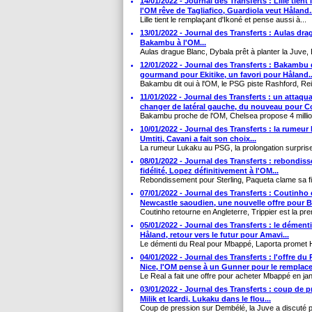
14/01/2022 - Journal des Transferts : Lille tient
l'OM rêve de Tagliafico, Guardiola veut Håland..
Lille tient le remplaçant d'Ikoné et pense aussi à...
13/01/2022 - Journal des Transferts : Aulas dra
Bakambu à l'OM...
Aulas drague Blanc, Dybala prêt à planter la Juve,
12/01/2022 - Journal des Transferts : Bakambu 
gourmand pour Ekitike, un favori pour Håland..
Bakambu dit oui à l'OM, le PSG piste Rashford, Re
11/01/2022 - Journal des Transferts : un attaq
changer de latéral gauche, du nouveau pour C
Bakambu proche de l'OM, Chelsea propose 4 million
10/01/2022 - Journal des Transferts : la rumeu
Umtiti, Cavani a fait son choix...
La rumeur Lukaku au PSG, la prolongation surprise d
08/01/2022 - Journal des Transferts : rebondis
fidélité, Lopez définitivement à l'OM...
Rebondissement pour Sterling, Paqueta clame sa fid
07/01/2022 - Journal des Transferts : Coutinho
Newcastle saoudien, une nouvelle offre pour B
Coutinho retourne en Angleterre, Trippier est la pr
05/01/2022 - Journal des Transferts : le démen
Håland, retour vers le futur pour Amavi...
Le démenti du Real pour Mbappé, Laporta promet Hå
04/01/2022 - Journal des Transferts : l'offre 
Nice, l'OM pense à un Gunner pour le remplacer
Le Real a fait une offre pour acheter Mbappé en jan
03/01/2022 - Journal des Transferts : coup de 
Milik et Icardi, Lukaku dans le flou...
Coup de pression sur Dembélé, la Juve a discuté po