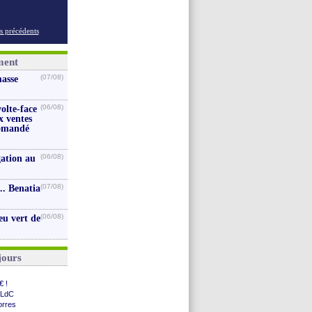
s précédents
ment
(07/08)
masse
(06/08)
volte-face
x ventes
iomandé
(06/08)
gation au
(07/08)
.. Benatia
(06/08)
eu vert de
jours
€ !
 LdC
orres