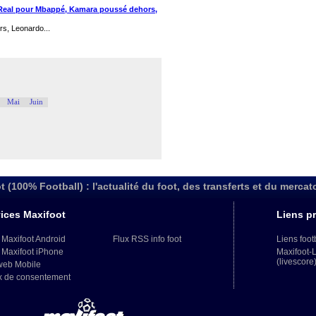
du Real pour Mbappé, Kamara poussé dehors,
s, Leonardo...
Mai
Juin
t (100% Football) : l'actualité du foot, des transferts et du mercat
ices Maxifoot
Liens pr
 Maxifoot Android
Flux RSS info foot
Liens foot
 Maxifoot iPhone
Maxifoot-
(livescore
web Mobile
x de consentement