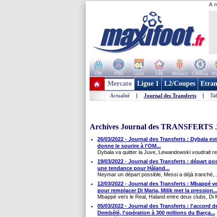
A r
OM
PSG
Lyon
Lille
Monaco
Chelsea
Ma
+ de clubs
Mercato
Ligue 1
L2/Coupes
Etran
Actualité
|
Journal des Transferts
|
Tab
Archives Journal des TRANSFERTS
26/03/2022 - Journal des Transferts : Dybala est
donne le sourire à l'OM...
Dybala va quitter la Juve, Lewandowski voudrait rejo
19/03/2022 - Journal des Transferts : départ po
une tendance pour Håland...
Neymar un départ possible, Messi a déjà tranché,..
12/03/2022 - Journal des Transferts : Mbappé v
pour remplacer Di Maria, Milik met la pression..
Mbappé vers le Real, Haland entre deux clubs, Di M
05/03/2022 - Journal des Transferts : l'accord 
Dembélé, l'opération à 300 millions du Barça...