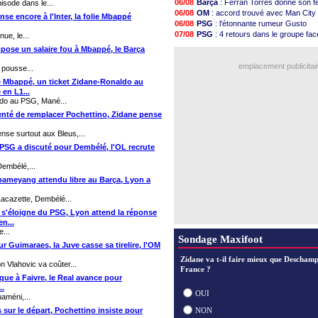
06/08
Barça
: Ferran Torres donne son f
isode dans le...
07/08
OM
: McCourt a versé 120 M€ en 
06/08
OM
: accord trouvé avec Man City 
se encore à l'Inter, la folie Mbappé
07/08
PSG
: 4 retours dans le groupe fac
06/08
PSG
: l'étonnante rumeur Gusto
07/08
Nice
: Kevin Carlos va partir en Ital
07/08
PSG
: 4 retours dans le groupe fa
ue, le...
07/08
L1
: prison avec sursis requis cont
06/08
OM
: une offre pour Bulka
opose un salaire fou à Mbappé, le Barça
07/08
Leganés
: c'est signé pour Luca Zi
07/08
OM
: Lucas Perri a été approché
07/08
Atletico
: Ruggeri en route pour Ast
emplacement publicitai
 pousse...
07/08
Monaco
: Filipe Luis soutient Biere
 de Mbappé, un ticket Zidane-Ronaldo au
07/08
Lyon
: Mangala prêté à Getafe (offi
en L1...
07/08
PSG
: Nsoki va signer en Croatie
ldo au PSG, Mané...
07/08
Arsenal
: Naples vise Gabriel Jes
 tenté de remplacer Pochettino, Zidane pense
07/08
Real
: Mastantuono prêté à la Fioren
Voir les brèves précéden
nse surtout aux Bleus,...
e PSG a discuté pour Dembélé, l'OL recrute
Dembélé,...
ubameyang attendu libre au Barça, Lyon a
Lacazette, Dembélé...
é s'éloigne du PSG, Lyon attend la réponse
n...
...
Sondage Maxifoot
r Guimaraes, la Juve casse sa tirelire, l'OM
Zidane va t-il faire mieux que Deschamp
 Vlahovic va coûter...
France ?
aque à Faivre, le Real avance pour
..
OUI
améni,...
 sur le départ, Pochettino insiste pour
NON