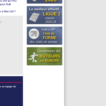
eu vert au PSG
2026
pour Rulli
e à Man Utd ...
Le meilleur effectif
ie
ce à Man Utd ?
LIGUE 1
re un arbitre
dane (off.)
saison
on Villa
2025-26
re
th
ciel)
Indice MF :
l'état de
us
FORME
tina (off.)
des clubs en europe
tes
Classements des
BUTEURS
en EUROPE
s en équipe de