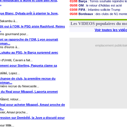
 le remplaçant d'Ikoné et cible Ben Arfa,
01/08
Barça
: Torres souhaite rejoindre l
.
05/08
OM
: le retour d'Adidas est acté
03/08
FIFA
: Infantino sollicite Trump
gue Blanc, Dybala prêt à planter la Juve,
05/08
Bordeaux
: des clubs de N1 mont
03/08
Argentine
: quand Medina recadre
 Bakambu à...
03/08
Real
: le démenti de Leipzig pour 
Les VIDEOS populaires du m
dit oui à l'OM, le PSG piste Rashford, Reims
Voir toutes les vidé
.
ims gourmand pour...
uant se rapproche de l'OM, Lyon pourrait
oman...
emplacement publicitai
s d'euros à...
r Lukaku au PSG, le Barça surprend avec
'Umtiti, Cavani a fait...
sement pour Sterling, Paqueta clame sa
élité, Lopez...
 change de club, la première recrue du
otman...
emière recrue du Newcastle...
ti du Real pour Mbappé, Laporta promet
land, retour...
du Real pour acheter Mbappé, Amavi proche de
...
vier, Amavi proche...
pression sur Dembélé, la Juve a discuté pour
ur Milik...