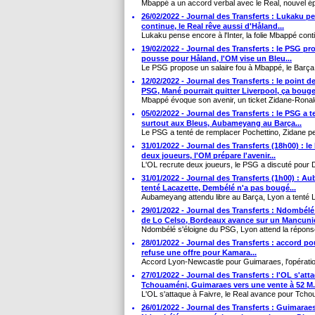
Mbappé a un accord verbal avec le Real, nouvel ép
26/02/2022 - Journal des Transferts : Lukaku pen
continue, le Real rêve aussi d'Håland...
Lukaku pense encore à l'Inter, la folie Mbappé contin
19/02/2022 - Journal des Transferts : le PSG pr
pousse pour Håland, l'OM vise un Bleu...
Le PSG propose un salaire fou à Mbappé, le Barça
12/02/2022 - Journal des Transferts : le point
PSG, Mané pourrait quitter Liverpool, ça bouge 
Mbappé évoque son avenir, un ticket Zidane-Rona
05/02/2022 - Journal des Transferts : le PSG a
surtout aux Bleus, Aubameyang au Barça...
Le PSG a tenté de remplacer Pochettino, Zidane pe
31/01/2022 - Journal des Transferts (18h00) : l
deux joueurs, l'OM prépare l'avenir...
L'OL recrute deux joueurs, le PSG a discuté pour 
31/01/2022 - Journal des Transferts (1h00) : A
tenté Lacazette, Dembélé n'a pas bougé...
Aubameyang attendu libre au Barça, Lyon a tenté 
29/01/2022 - Journal des Transferts : Ndombél
de Lo Celso, Bordeaux avance sur un Mancunie
Ndombélé s'éloigne du PSG, Lyon attend la réponse
28/01/2022 - Journal des Transferts : accord pou
refuse une offre pour Kamara...
Accord Lyon-Newcastle pour Guimaraes, l'opération
27/01/2022 - Journal des Transferts : l'OL s'att
Tchouaméni, Guimaraes vers une vente à 52 M.
L'OL s'attaque à Faivre, le Real avance pour Tchou
26/01/2022 - Journal des Transferts : Guimaraes