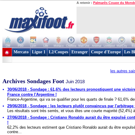
A retenir :
Palmarès Coupe du Mond
OM
PSG
Lyon
Lille
Monaco
Chelsea
Man Utd
Arsenal
Liverpool
ManCity
Ba
+ de clubs
Mercato
Ligue 1
L2/Coupes
Etranger
Coupe d'Europe
Les B
les autres sa
Archives Sondages Foot
Juin 2018
30/06/2018 - Sondage : 61,6% des lecteurs pronostiquent une victoire
France contre l'Argentine !
France-Argentine, qui va se qualifier pour les quarts de finale ? 61,6% de
29/06/2018 - Sondage : les lecteurs plutôt convaincus par l'arbitrage 
Les résultats sont très serrés, et vous êtes une courte majorité (52,4%) à 
27/06/2018 - Sondage : Cristiano Ronaldo aurait du être expulsé contr
!
62,2% des lecteurs estiment que Cristiano Ronaldo aurait du être expuls
contre...