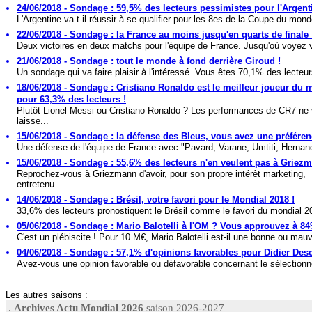
24/06/2018 - Sondage : 59,5% des lecteurs pessimistes pour l'Argent
L'Argentine va t-il réussir à se qualifier pour les 8es de la Coupe du mond
22/06/2018 - Sondage : la France au moins jusqu'en quarts de finale 
Deux victoires en deux matchs pour l'équipe de France. Jusqu'où voyez v
21/06/2018 - Sondage : tout le monde à fond derrière Giroud !
Un sondage qui va faire plaisir à l'intéressé. Vous êtes 70,1% des lecteur
18/06/2018 - Sondage : Cristiano Ronaldo est le meilleur joueur du
pour 63,3% des lecteurs !
Plutôt Lionel Messi ou Cristiano Ronaldo ? Les performances de CR7 ne
laisse...
15/06/2018 - Sondage : la défense des Bleus, vous avez une préféren
Une défense de l'équipe de France avec "Pavard, Varane, Umtiti, Hernand
15/06/2018 - Sondage : 55,6% des lecteurs n'en veulent pas à Griezm
Reprochez-vous à Griezmann d'avoir, pour son propre intérêt marketing,
entretenu...
14/06/2018 - Sondage : Brésil, votre favori pour le Mondial 2018 !
33,6% des lecteurs pronostiquent le Brésil comme le favori du mondial 20
05/06/2018 - Sondage : Mario Balotelli à l'OM ? Vous approuvez à 84
C'est un plébiscite ! Pour 10 M€, Mario Balotelli est-il une bonne ou mauv
04/06/2018 - Sondage : 57,1% d'opinions favorables pour Didier De
Avez-vous une opinion favorable ou défavorable concernant le sélectionne
Les autres saisons :
.
Archives Actu Mondial 2026
saison 2026-2027