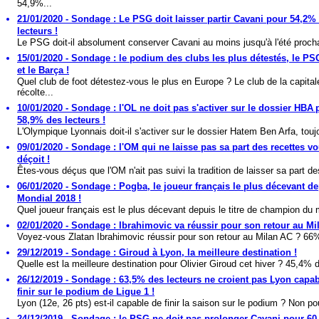
54,9%...
21/01/2020 - Sondage : Le PSG doit laisser partir Cavani pour 54,2%
lecteurs !
Le PSG doit-il absolument conserver Cavani au moins jusqu'à l'été procha
15/01/2020 - Sondage : le podium des clubs les plus détestés, le PS
et le Barça !
Quel club de foot détestez-vous le plus en Europe ? Le club de la capital
récolte...
10/01/2020 - Sondage : l'OL ne doit pas s'activer sur le dossier HBA 
58,9% des lecteurs !
L'Olympique Lyonnais doit-il s'activer sur le dossier Hatem Ben Arfa, toujo
09/01/2020 - Sondage : l'OM qui ne laisse pas sa part des recettes v
déçoit !
Êtes-vous déçus que l'OM n'ait pas suivi la tradition de laisser sa part de
06/01/2020 - Sondage : Pogba, le joueur français le plus décevant de
Mondial 2018 !
Quel joueur français est le plus décevant depuis le titre de champion du 
02/01/2020 - Sondage : Ibrahimovic va réussir pour son retour au Mi
Voyez-vous Zlatan Ibrahimovic réussir pour son retour au Milan AC ? 66%
29/12/2019 - Sondage : Giroud à Lyon, la meilleure destination !
Quelle est la meilleure destination pour Olivier Giroud cet hiver ? 45,4% d
26/12/2019 - Sondage : 63,5% des lecteurs ne croient pas Lyon capa
finir sur le podium de Ligue 1 !
Lyon (12e, 26 pts) est-il capable de finir la saison sur le podium ? Non pou
24/12/2019 - Sondage : le PSG ne doit pas prolonger Cavani pour 6