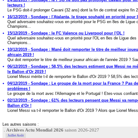
lecteurs !
Le PSG doit-il prolonger Cavani (32 ans) dont la fin de contrat expire fin 2
16/12/2019 - Sondage : l'Atalanta, le tirage souhaité en priorité pour
Quel adversaire souhaitez-vous en priorité pour le PSG en 8es de Ligue 
Champions...
15/12/2019 - Sondage : le FC Valence ou Liverpool pour l'OL !
Quel adversaire souhaitez-vous en priorité pour l'OL en 8es de Ligue des
Champions...
10/12/2019 - Sondage : Mané doit remporter le titre de meilleur joueu
africain 2019 !
Qui doit remporter le titre de meilleur joueur africain de l'année 2019 ? Sad
06/12/2019 - Sondage : 58,5% des lecteurs estiment que Messi ne mé
le Ballon d'Or 2019 !
Lionel Messi mérite t-il de remporter le Ballon d'Or 2019 ? 58,5% des lect
04/12/2019 - Sondage : Le groupe de la mort pour la France ? Pas d
problèmes !
Le groupe de la mort avec l'Allemagne et le Portugal ! Etes-vous confiant
02/12/2019 - Sondage : 61% des lecteurs pensent que Messi va rempo
Ballon d'Or !
Lionel Messi va t-il remporter le Ballon d'Or 2019 ? Alors que Lionel Messi
Les autres saisons :
.
Archives Actu Mondial 2026
saison 2026-2027
Juillet Août