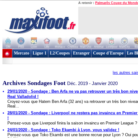
A retenir :
Palmarès Coupe du Mond
OM
PSG
Lyon
Lille
Monaco
Chelsea
Man Utd
Arsenal
Liverpool
ManCity
Ba
+ de clubs
Mercato
Ligue 1
L2/Coupes
Etranger
Coupe d'Europe
Les B
les autres sa
Archives Sondages Foot
Déc. 2019 - Janvier 2020
29/01/2020 - Sondage : Ben Arfa ne va pas retrouver un très bon niv
Real Valladolid !
Croyez-vous que Hatem Ben Arfa (32 ans) va retrouver un très bon nivea
Real...
28/01/2020 - Sondage : Liverpool ne restera pas invaincu en Premie
!
Pensez-vous que Liverpool finira la saison invaincu en Premier League ?
24/01/2020 - Sondage : Toko Ekambi à Lyon, vous validez !
Pensez-vous que Toko Ekambi est une bonne recrue pour Lyon ? Oui po