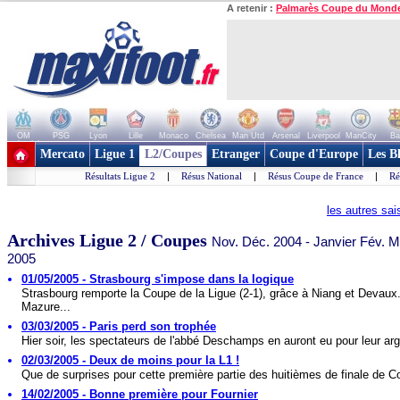
A retenir :
Palmarès Coupe du Mond
OM
PSG
Lyon
Lille
Monaco
Chelsea
Man Utd
Arsenal
Liverpool
ManCity
Ba
+ de clubs
Mercato
Ligue 1
L2/Coupes
Etranger
Coupe d'Europe
Les B
Résultats Ligue 2
|
Résus National
|
Résus Coupe de France
|
Ré
les autres sa
Archives Ligue 2 / Coupes
Nov. Déc. 2004 - Janvier Fév. 
2005
01/05/2005 - Strasbourg s'impose dans la logique
Strasbourg remporte la Coupe de la Ligue (2-1), grâce à Niang et Devaux
Mazure...
03/03/2005 - Paris perd son trophée
Hier soir, les spectateurs de l'abbé Deschamps en auront eu pour leur arg
02/03/2005 - Deux de moins pour la L1 !
Que de surprises pour cette première partie des huitièmes de finale de C
14/02/2005 - Bonne première pour Fournier