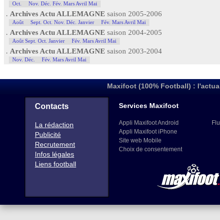
Oct.
Nov. Déc. Fév. Mars Avril Mai
.
Archives Actu ALLEMAGNE
saison 2005-2006
Août
Sept. Oct. Nov. Déc. Janvier
Fév. Mars Avril Mai
.
Archives Actu ALLEMAGNE
saison 2004-2005
Août Sept. Oct. Janvier
Fév. Mars Avril Mai
.
Archives Actu ALLEMAGNE
saison 2003-2004
Nov. Déc.
Fév. Mars Avril Mai
Maxifoot (100% Football) : l'actua
Services Maxifoot
Contacts
Appli Maxifoot Android
Flu
La rédaction
Appli Maxifoot iPhone
Publicité
Site web Mobile
Recrutement
Choix de consentement
Infos légales
Liens football