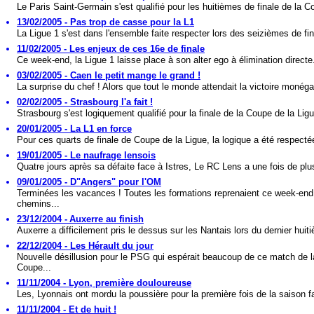
Le Paris Saint-Germain s'est qualifié pour les huitièmes de finale de la C
13/02/2005 - Pas trop de casse pour la L1
La Ligue 1 s'est dans l'ensemble faite respecter lors des seizièmes de fin
11/02/2005 - Les enjeux de ces 16e de finale
Ce week-end, la Ligue 1 laisse place à son alter ego à élimination directe.
03/02/2005 - Caen le petit mange le grand !
La surprise du chef ! Alors que tout le monde attendait la victoire monéga
02/02/2005 - Strasbourg l'a fait !
Strasbourg s'est logiquement qualifié pour la finale de la Coupe de la Ligu
20/01/2005 - La L1 en force
Pour ces quarts de finale de Coupe de la Ligue, la logique a été respectée
19/01/2005 - Le naufrage lensois
Quatre jours après sa défaite face à Istres, Le RC Lens a une fois de plus
09/01/2005 - D"Angers" pour l'OM
Terminées les vacances ! Toutes les formations reprenaient ce week-end
chemins...
23/12/2004 - Auxerre au finish
Auxerre a difficilement pris le dessus sur les Nantais lors du dernier huiti
22/12/2004 - Les Hérault du jour
Nouvelle désillusion pour le PSG qui espérait beaucoup de ce match de l
Coupe...
11/11/2004 - Lyon, première douloureuse
Les, Lyonnais ont mordu la poussière pour la première fois de la saison f
11/11/2004 - Et de huit !