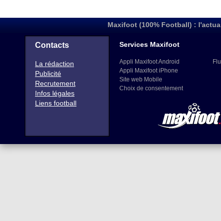
Maxifoot (100% Football) : l'actua
Services Maxifoot
Contacts
Appli Maxifoot Android
Flu
La rédaction
Appli Maxifoot iPhone
Publicité
Site web Mobile
Recrutement
Choix de consentement
Infos légales
Liens football