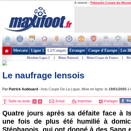
A retenir :
Palmarès Coupe du Mond
OM
PSG
Lyon
Lille
Monaco
Chelsea
Man Utd
Arsenal
Liverpool
ManCity
Ba
+ de clubs
Mercato
Ligue 1
L2/Coupes
Etranger
Coupe d'Europe
Les B
Résultats Ligue 2
|
Résus National
|
Résus Coupe de France
|
Rés
Le naufrage lensois
Par
Patrick Audouard
-
Actu Coupe De La Ligue, Mise en ligne: le
19/01/2005
à
Taille du texte:
Email
Imprimer
Partager:
Quatre jours après sa défaite face à I
une fois de plus été humilié à domici
Stéphanois, qui ont donné à des Sang e