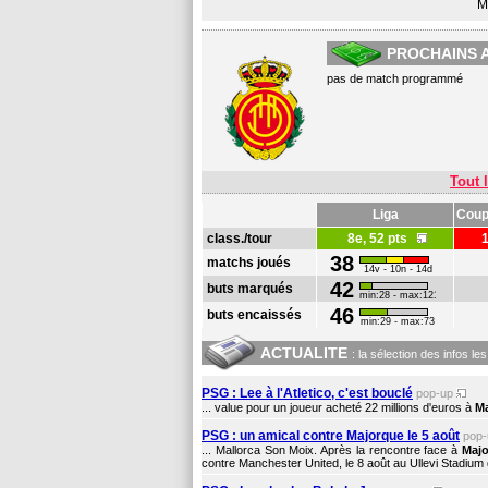
M
PROCHAINS 
pas de match programmé
Tout l
Liga
Coup
class./tour
8e, 52 pts
38
matchs joués
14v - 10n - 14d
42
buts marqués
min:28 - max:121
46
buts encaissés
min:29 - max:73
ACTUALITE
: la sélection des infos le
PSG : Lee à l'Atletico, c'est bouclé
pop-up
... value pour un joueur acheté 22 millions d'euros à
M
PSG : un amical contre Majorque le 5 août
pop
... Mallorca Son Moix. Après la rencontre face à
Maj
contre Manchester United, le 8 août au Ullevi Stadium 