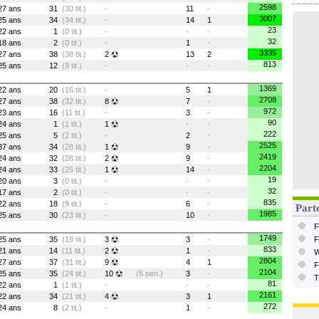
2598
27 ans
31
(30 tit.)
-
11
-
3007
25 ans
34
(34 tit.)
-
14
1
23
22 ans
1
(0 tit.)
-
-
-
32
18 ans
2
(0 tit.)
-
1
-
3335
27 ans
38
(38 tit.)
2
13
2
813
25 ans
12
(9 tit.)
-
-
-
1369
22 ans
20
(16 tit.)
-
5
1
2708
27 ans
38
(32 tit.)
8
7
-
972
23 ans
16
(11 tit.)
-
3
-
90
24 ans
1
(1 tit.)
1
-
-
222
25 ans
5
(2 tit.)
-
2
-
2525
37 ans
34
(28 tit.)
1
9
-
2419
24 ans
32
(28 tit.)
2
9
-
2204
24 ans
33
(25 tit.)
1
14
-
19
20 ans
3
(0 tit.)
-
-
-
32
17 ans
2
(0 tit.)
-
-
-
835
22 ans
18
(9 tit.)
-
6
-
Parte
1985
25 ans
30
(23 tit.)
-
10
-
F
1749
25 ans
35
(18 tit.)
3
3
-
F
833
21 ans
14
(11 tit.)
2
1
-
W
2804
27 ans
37
(31 tit.)
9
4
1
F
2104
25 ans
35
(24 tit.)
10
(5 pen.)
3
-
T
81
22 ans
1
(1 tit.)
-
-
-
2161
22 ans
34
(21 tit.)
4
3
1
272
24 ans
8
(2 tit.)
-
1
-