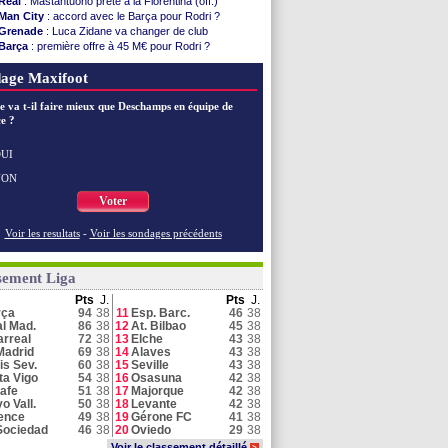
Real
: Mastantuono prêté à la Fiorentina (off.)
Man City
: accord avec le Barça pour Rodri ?
Grenade
: Luca Zidane va changer de club
Barça
: première offre à 45 M€ pour Rodri ?
Barça
: l'agent de Rodri confirme !
age Maxifoot
Real
: Vinicius jusqu'en 2032 (officiel)
Real
: c'est confirmé pour Vinicius
e va t-il faire mieux que Deschamps en équipe de
Real
: Diomandé pour 140 M€ ! (officiel)
e ?
Man City
: Rodri préfère le Barça au Real !
Real
: Vinicius tout proche de prolonger !
Real
: Diomandé attendu ce jeudi à Madrid !
UI
Real
: Rodri, la piste Barça se confirme
NON
Médias
: la Liga quitte beIN Sports !
Voter
Voir toutes les brèves
Voir les resultats
-
Voir les sondages précédents
sement Liga
Pts
J.
Pts
J.
rça
94
38
11
Esp. Barc.
46
38
l Mad.
86
38
12
At. Bilbao
45
38
larreal
72
38
13
Elche
43
38
Madrid
69
38
14
Alaves
43
38
is Sev.
60
38
15
Seville
43
38
ta Vigo
54
38
16
Osasuna
42
38
afe
51
38
17
Majorque
42
38
o Vall.
50
38
18
Levante
42
38
ence
49
38
19
Gérone FC
41
38
Sociedad
46
38
20
Oviedo
29
38
Voir le classement détaillé
>