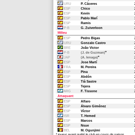
URU
P. Cáceres
ESP
Chico
ESP
Kevin
ESP
Pablo Marí
ESP
Ramis
P-B
G. Zuiverloon
Milieu
ESP
Pedro Bigas
URU
Gonzalo Castro
BRE
João Victor
*
P-B
(J. de Guzman)
*
JAP
(A. Ienaga)
ESP
Jose Martí
FRA
M. Pereira
ESP
Pina
ESP
Abdón
ESP
Tià Sastre
ESP
Tejera
ARG
F. Tissone
Attaquant
ESP
Alfaro
ESP
Álvaro Giménez
ESP
Víctor
ISR
T. Hemed
ESP
Marcos
ESP
Nsue
BEL
M. Ogunjimi
* joueur ayant quitté le club en cours de saison