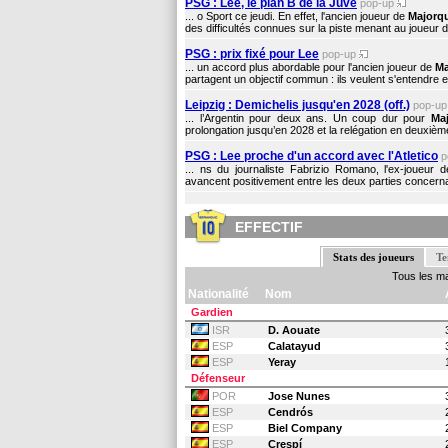
PSG : Lee, le plan B de la Juve
pop-up
... o Sport ce jeudi. En effet, l'ancien joueur de
Majorq
des difficultés connues sur la piste menant au joueur 
PSG : prix fixé pour Lee
pop-up
... un accord plus abordable pour l'ancien joueur de
Ma
partagent un objectif commun : ils veulent s'entendre et
Leipzig : Demichelis jusqu'en 2028 (off.)
pop-u
... l’Argentin pour deux ans. Un coup dur pour
Ma
prolongation jusqu’en 2028 et la relégation en deuxièm
PSG : Lee proche d'un accord avec l'Atletico
p
... ns du journaliste Fabrizio Romano, l'ex-joueur 
avancent positivement entre les deux parties concernant
EFFECTIF
Stats des joueurs
Te
Tous les m
Nationalité
Nom
Gardien
ISR
D. Aouate
ESP
Calatayud
ESP
Yeray
Défenseur
POR
Jose Nunes
ESP
Cendrós
ESP
Biel Company
ESP
Crespí