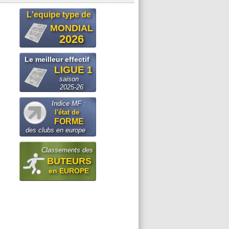
L'equipe type de
MONDIAL
2026
Le meilleur effectif
LIGUE 1
saison
2025-26
Indice MF :
l'état de
FORME
des clubs en europe
Classements des
BUTEURS
en EUROPE