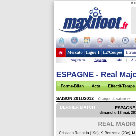
A r
OM
PSG
Lyon
Lille
Monaco
Chelsea
Ma
+ de clubs
Mercato
Ligue 1
L2/Coupes
Etran
Angleterre
|
Espagne
|
Italie
|
Al
ESPAGNE - Real Maj
Forme-Bilan
Actu
Effectif-Temps
SAISON 2011/2012
Changer de saison >>
DERNIER MATCH
ESPAGNE, 
dimanche 13 mai. 20
REAL MADR
Cristiano Ronaldo (19e)
,
K. Benzema (23e)
,
M.