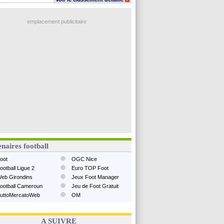
emplacement publicitaire
naires football
oot
OGC Nice
ootball Ligue 2
Euro TOP Foot
eb Girondins
Jeux Foot Manager
ootball Cameroun
Jeu de Foot Gratuit
uttoMercatoWeb
OM
A SUIVRE