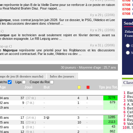
07/08
ue
représente le plan B de la Vieille Dame pour se renforcer à ce poste en raison
07/08
du Real Madrid Brahim Diaz. Pour rappel, ...
07/08
07/08
il y a 29 j. (22/06)
07/08
jorque
, sous contrat jusqu'en juin 2028. Sur ce dossier, le PSG, l'Atletico et Lee
06/08
Sond
 les discussions devraient donc s'intensif ...
06/08
il y a 29 j. (22/06)
p
06/08
Zidan
jorque
que le technicien avait seulement rejoint en février dernier, avant sa
Franc
06/08
e division espagnole. Le RB Leipzig anno ...
06/08
06/08
il y a 31 j. (20/06)
O
op-up
06/08
de
Majorque
représente une priorité pour les Rojiblancos et les discussions
 un accord contractuel. Par la suite, l'Atletico va dev ...
06/08
30 joueurs - Moyenne d'age : 25,7 ans
mps de jeu (6 derniers matchs)
Infos des joueurs
atchs
Liga
Coupe du Roi
Clas
Age
Joué
But
Tps jeu Tot.
1
Ba
2
Rea
3278
34 ans
37
(37 tit.)
-
4
1
3
Vil
679
32 ans
9
(7 tit.)
-
1
-
4
A. 
-
19 ans
-
-
-
-
5
Bet
6
Cel
7
Get
1285
35 ans
17
(14 tit.)
3
3
-
8
Ray
2113
25 ans
31
(23 tit.)
-
10
-
9
Val
43
20 ans
1
(0 tit.)
-
-
-
10
R. 
862
24 ans
12
(9 tit.)
-
2
-