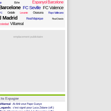
Espanyol Barcelone
go
Elche
Barcelone
FC Seville
FC Valence
Getafe
Osasuna
Levante
Rayo Vallecano
FC
l Madrid
Real Majorque
Real Oviedo
Villarreal
ociedad
emplacement publicitaire
ctu Espagne
Villarreal
: Al-Ahli veut Pape Gueye
Leganés
: c'est signé pour Luca Zidane (off.)