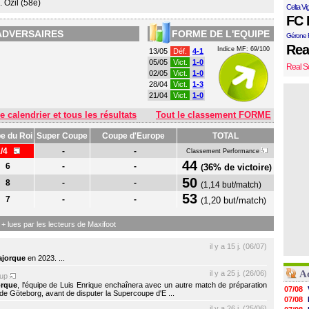
. Özil (58e)
Celta Vi
FC 
ADVERSAIRES
FORME DE L'EQUIPE
Gérone 
Rea
Indice MF: 69/100
13/05
Déf.
4-1
05/05
Vict.
1-0
Real S
02/05
Vict.
1-0
28/04
Vict.
1-3
21/04
Vict.
1-0
e calendrier et tous les résultats
Tout le classement FORME
e du Roi
Super Coupe
Coupe d'Europe
TOTAL
1/4
-
-
Classement Performance
44
6
-
-
36% de victoire
(
)
50
8
-
-
(
1,14 but/match
)
53
7
-
-
1,20 but/match
(
)
s + lues par les lecteurs de Maxifoot
il y a 15 j. (06/07)
ajorque
en 2023. ...
A
il y a 25 j. (26/06)
-up
orque
, l'équipe de Luis Enrique enchaînera avec un autre match de préparation
07/08
de Göteborg, avant de disputer la Supercoupe d'E ...
07/08
il y a 26 j. (25/06)