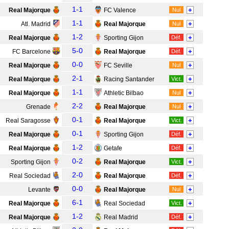
1-1
+
Real Majorque
FC Valence
Nul
1-1
+
Atl. Madrid
Real Majorque
Nul
1-2
+
Real Majorque
Sporting Gijon
Déf.
5-0
+
FC Barcelone
Real Majorque
Déf.
0-0
+
Real Majorque
FC Seville
Nul
2-1
+
Real Majorque
Racing Santander
Vict.
1-1
+
Real Majorque
Athletic Bilbao
Nul
2-2
+
Grenade
Real Majorque
Nul
0-1
+
Real Saragosse
Real Majorque
Vict.
0-1
+
Real Majorque
Sporting Gijon
Déf.
1-2
+
Real Majorque
Getafe
Déf.
0-2
+
Sporting Gijon
Real Majorque
Vict.
2-0
+
Real Sociedad
Real Majorque
Déf.
0-0
+
Levante
Real Majorque
Nul
6-1
+
Real Majorque
Real Sociedad
Vict.
1-2
+
Real Majorque
Real Madrid
Déf.