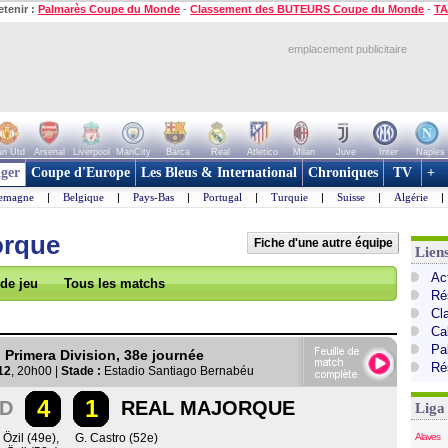
etenir :
Palmarès Coupe du Monde
-
Classement des BUTEURS Coupe du Monde
-
TA
emplacement publicitaire
n Utd
Arsenal
Liverpool
ManCity
Barca
Real
Atletico
Milan
Juve
Inter
Naples
ger
Coupe d'Europe
Les Bleus & International
Chroniques
TV
+
lemagne
|
Belgique
|
Pays-Bas
|
Portugal
|
Turquie
|
Suisse
|
Algérie
|
orque
Fiche d'une autre équipe
Lien
Ac
 de jeu
Tous les matchs
Ré
Cl
Cal
Pa
Primera Division, 38e journée
Ré
12
, 20h00 |
Stade :
Estadio Santiago Bernabéu
4
1
ID
REAL MAJORQUE
Liga
 Özil (49e)
,
G. Castro (52e)
Alaves