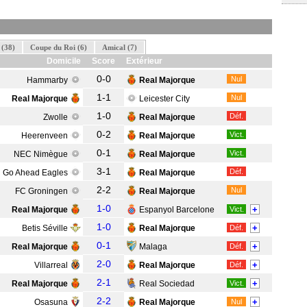
 (38)
Coupe du Roi (6)
Amical (7)
Domicile
Score
Extérieur
0-0
Nul
Hammarby
Real Majorque
1-1
Nul
Real Majorque
Leicester City
1-0
Déf.
Zwolle
Real Majorque
0-2
Vict.
Heerenveen
Real Majorque
0-1
Vict.
NEC Nimègue
Real Majorque
3-1
Déf.
Go Ahead Eagles
Real Majorque
2-2
Nul
FC Groningen
Real Majorque
1-0
+
Real Majorque
Espanyol Barcelone
Vict.
1-0
+
Betis Séville
Real Majorque
Déf.
0-1
+
Real Majorque
Malaga
Déf.
2-0
+
Villarreal
Real Majorque
Déf.
2-1
+
Real Majorque
Real Sociedad
Vict.
2-2
+
Osasuna
Real Majorque
Nul