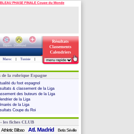
BLEAU PHASE FINALE Coupe du Monde
Résultats
Bayern
Dortmund
Classements
Calendriers
Maroc
|
Tunisie
|
s de la rubrique Espagne
tualité du foot espagnol
sultats & classement de la Liga
assement des buteurs de la Liga
endrier de la Liga
lmarès de la Liga
sultats Coupe du Roi
 - les fiches CLUB
Atl. Madrid
Athletic Bilbao
Betis Séville