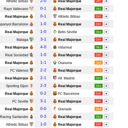
2-0
+
Athletic Bilbao
Real Majorque
Déf.
0-1
+
Rayo Vallecano
Real Majorque
Vict.
0-1
+
Real Majorque
Athletic Bilbao
Déf.
1-0
+
spanyol Barcelone
Real Majorque
Déf.
1-0
+
Real Majorque
Betis Séville
Vict.
3-1
+
Malaga
Real Majorque
Déf.
4-0
+
Real Majorque
Villarreal
Vict.
1-0
+
Real Sociedad
Real Majorque
Déf.
1-1
+
Real Majorque
Osasuna
Nul
2-2
+
FC Valence
Real Majorque
Nul
2-1
+
Real Majorque
Atl. Madrid
Vict.
2-3
+
Sporting Gijon
Real Majorque
Vict.
0-2
+
Real Majorque
FC Barcelone
Déf.
3-1
+
FC Seville
Real Majorque
Déf.
0-0
+
Real Majorque
Grenade
Nul
0-3
+
Racing Santander
Real Majorque
Vict.
1-0
+
Athletic Bilbao
Real Majorque
Déf.