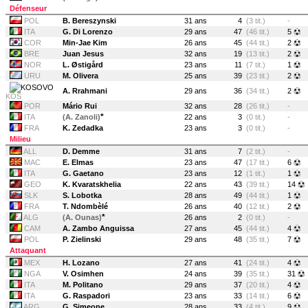
Défenseur
POL
B. Bereszynski
31 ans
4
(3 tit.)
-
ITA
G. Di Lorenzo
29 ans
47
(46 tit.)
5
COR
Min-Jae Kim
26 ans
45
(44 tit.)
2
BRE
Juan Jesus
32 ans
19
(13 tit.)
2
NOR
L. Østigård
23 ans
11
(7 tit.)
1
URU
M. Olivera
25 ans
39
(23 tit.)
2
A. Rrahmani
29 ans
36
(34 tit.)
2
KOS
POR
Mário Rui
32 ans
28
(26 tit.)
-
*
ITA
(A. Zanoli)
22 ans
3
(0 tit.)
-
FRA
K. Zedadka
23 ans
3
(0 tit.)
-
Milieu
ALL
D. Demme
31 ans
7
(2 tit.)
-
MAC
E. Elmas
23 ans
47
(17 tit.)
6
ITA
G. Gaetano
23 ans
12
(1 tit.)
1
GEO
K. Kvaratskhelia
22 ans
43
(39 tit.)
14
SLK
S. Lobotka
28 ans
49
(44 tit.)
1
FRA
T. Ndombèlé
26 ans
40
(12 tit.)
2
*
ALG
(A. Ounas)
26 ans
2
(0 tit.)
-
CAM
A. Zambo Anguissa
27 ans
45
(44 tit.)
4
POL
P. Zielinski
29 ans
48
(35 tit.)
7
Attaquant
MEX
H. Lozano
27 ans
41
(24 tit.)
4
NGA
V. Osimhen
24 ans
39
(35 tit.)
31
ITA
M. Politano
29 ans
37
(20 tit.)
4
ITA
G. Raspadori
23 ans
33
(14 tit.)
6
ARG
G. Simeone
28 ans
33
(4 tit.)
9