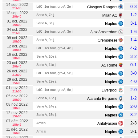
14 sep. 2022
0-3
LdC, 1er tour, grp A, 2e j.
Glasgow Rangers
21h00
18 sep. 2022
1-2
Serie A, 7e j.
Milan AC
20h45
01 oct. 2022
3-1
Serie A, 8e j.
Naples
15h00
04 oct. 2022
1-6
LdC, 1er tour, grp A, 3e j.
Ajax Amsterdam
21h00
09 oct. 2022
1-4
Serie A, 9e j.
Cremonese
18h00
12 oct. 2022
4-2
LdC, 1er tour, grp A, 4e j.
Naples
18h45
16 oct. 2022
3-2
Serie A, 10e j.
Naples
18h00
23 oct. 2022
0-1
Serie A, 11e j.
AS Rome
20h45
26 oct. 2022
3-0
LdC, 1er tour, grp A, 5e j.
Naples
21h00
29 oct. 2022
4-0
Serie A, 12e j.
Naples
15h00
01 nov. 2022
2-0
LdC, 1er tour, grp A, 6e j.
Liverpool
21h00
05 nov. 2022
1-2
Serie A, 13e j.
Atalanta Bergame
18h00
08 nov. 2022
2-0
Serie A, 14e j.
Naples
18h30
12 nov. 2022
3-2
Serie A, 15e j.
Naples
15h00
07 déc. 2022
2-3
Amical
Antalyaspor
18h45
11 déc. 2022
3-1
Amical
Naples
16h00
17 déc. 2022