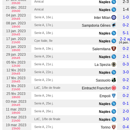
2-3
Amical
Naples
20h30
21 déc. 2022
1-4
Amical
Naples
20h00
04 jan. 2023
1-0
Serie A, 16e j.
Inter Milan
20h45
08 jan. 2023
0-2
Serie A, 17e j.
Sampdoria Gênes
18h00
13 jan. 2023
5-1
Serie A, 18e j.
Naples
20h45
2-2 a
17 jan. 2023
Cpe Italie, 8e
Naples
21h00
(4 pen. 
21 jan. 2023
0-2
Serie A, 19e j.
Salernitana
18h00
29 jan. 2023
2-1
Serie A, 20e j.
Naples
20h45
05 fév. 2023
0-3
Serie A, 21e j.
La Spezia
12h30
12 fév. 2023
3-0
Serie A, 22e j.
Naples
20h45
17 fév. 2023
0-2
Serie A, 23e j.
Sassuolo
20h45
21 fév. 2023
0-2
LdC, 1/8e de finale
Eintracht Francfort
21h00
25 fév. 2023
0-2
Serie A, 24e j.
Empoli
18h00
03 mar. 2023
0-1
Serie A, 25e j.
Naples
20h45
11 mar. 2023
2-0
Serie A, 26e j.
Naples
18h00
15 mar. 2023
3-0
LdC, 1/8e de finale
Naples
21h00
19 mar. 2023
0-4
Serie A, 27e j.
Torino
15h00