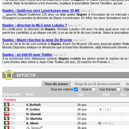
contrat. Mais la tendance s’est inversée, explique le journaliste Sacha Tavolieri, qui par ...
Naples : Gutiérrez vers Leverkusen pour 30 M€
pop-up
... gauche Miguel Gutiérrez (25 ans) va déjà quitter
Naples
à l'occasion de ce mercato d'
l'Espagnol va prendre la direction du Bayer Leverkusen. En effet, les deux formations ont tr
Naples : direction la MLS pour Lukaku ?
pop-up
En conflit avec la direction de
Naples
, Romelu Lukaku (33 ans) n'a plus joué avec son clu
parmi les candidats à un départ cet été, à un an de la fin de son contrat. Selon le journaliste
Naples : Miami réactive la piste De Bruyne
pop-up
À un an de la fin de son contrat à
Naples
, Kevin De Bruyne (35 ans) pourrait quitter l'Itali
Mundo Deportivo indique ce dimanche que la franchise floridienne, déjà intéressée l'année d
Naples : un intérêt pour Todibo
pop-up
À la recherche d’un défenseur central,
Naples
multiplie les pistes avant la reprise de l
L’une d’entre elles mène à Jean-Clair Todibo (26 ans, 23 matchs en Premier L ...
EFFECTIF
Stats des joueurs
Temps de jeu (6 derniers matchs)
I
Tous les matchs
Serie A
Cpe Europe
Cpe 
Nationalité
Nom
Age
Joué
But
Gardien
ITA
V. Boffelli
18 ans
-
-
ITA
P. Gollini
28 ans
4
(4 tit.)
-
POL
H. Idasiak
21 ans
-
-
ITA
D. Marfella
23 ans
-
-
ITA
A. Meret
26 ans
45
(45 tit.)
-
*
ITA
(S. Sirigu)
36 ans
-
-