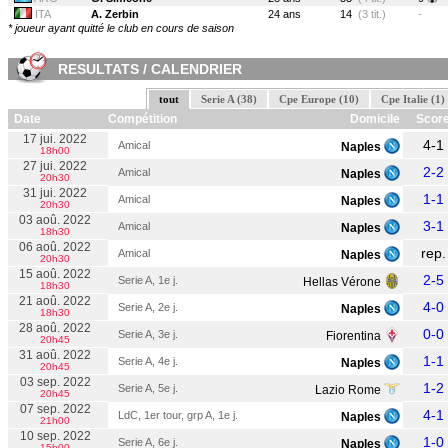
ITA
A. Zerbin
24 ans
14
(3 tit.)
-
* joueur ayant quitté le club en cours de saison
RESULTATS / CALENDRIER
tout
Serie A (38)
Cpe Europe (10)
Cpe Italie (1)
Date
Compétition
Domicile
Scor
17 jui. 2022
4-1
Amical
Naples
18h00
27 jui. 2022
2-2
Amical
Naples
20h30
31 jui. 2022
1-1
Amical
Naples
20h30
03 aoû. 2022
3-1
Amical
Naples
18h30
06 aoû. 2022
rep.
Amical
Naples
20h30
15 aoû. 2022
2-5
Serie A, 1e j.
Hellas Vérone
18h30
21 aoû. 2022
4-0
Serie A, 2e j.
Naples
18h30
28 aoû. 2022
0-0
Serie A, 3e j.
Fiorentina
20h45
31 aoû. 2022
1-1
Serie A, 4e j.
Naples
20h45
03 sep. 2022
1-2
Serie A, 5e j.
Lazio Rome
20h45
07 sep. 2022
4-1
LdC, 1er tour, grp A, 1e j.
Naples
21h00
10 sep. 2022
1-0
Serie A, 6e j.
Naples
15h00