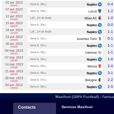
02 avr. 2023
0-4
Serie A, 28e j.
Naples
20h45
07 avr. 2023
1-2
Serie A, 29e j.
Lecce
19h00
12 avr. 2023
1-0
LdC, 1/4 de finale
Milan AC
21h00
15 avr. 2023
0-0
Serie A, 30e j.
Naples
18h00
18 avr. 2023
1-1
LdC, 1/4 de finale
Naples
21h00
23 avr. 2023
0-1
Serie A, 31e j.
Juventus Turin
20h45
30 avr. 2023
1-1
Serie A, 32e j.
Naples
15h00
04 mai. 2023
1-1
Serie A, 33e j.
Udinese
20h45
07 mai. 2023
1-0
Serie A, 34e j.
Naples
18h00
14 mai. 2023
2-0
Serie A, 35e j.
Monza
15h00
21 mai. 2023
3-1
Serie A, 36e j.
Naples
18h00
28 mai. 2023
2-2
Serie A, 37e j.
Bologne
15h00
04 jun. 2023
2-0
Serie A, 38e j.
Naples
18h30
Maxifoot (100% Football) : l'actua
Services Maxifoot
Contacts