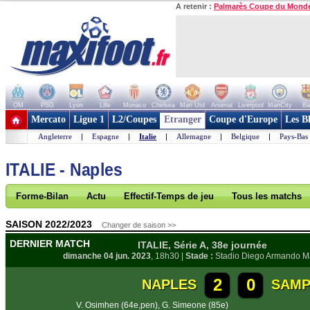
A retenir :
Palmarès Coupe du Mond
OM
PSG
Lyon
Lille
Monaco
Chelsea
Man Utd
Arsenal
Liverpool
ManCity
Ba
+ de clubs
Mercato
Ligue 1
L2/Coupes
Etranger
Coupe d'Europe
Les B
Angleterre
|
Espagne
|
Italie
|
Allemagne
|
Belgique
|
Pays-Bas
ITALIE - Naples
Forme-Bilan
Actu
Effectif-Temps de jeu
Tous les matchs
SAISON 2022/2023
Changer de saison >>
DERNIER MATCH
ITALIE, Série A, 38e journée
dimanche 04 jun. 2023
, 18h30 |
Stade :
Stadio Diego Armando 
2
0
NAPLES
SAMP
V. Osimhen (64e,pen)
,
G. Simeone (85e)