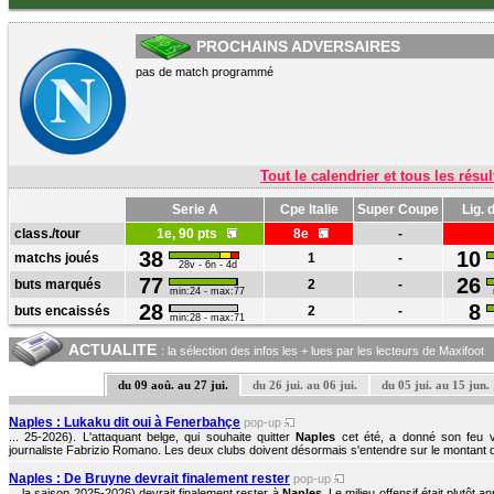
PROCHAINS ADVERSAIRES
pas de match programmé
Tout le calendrier et tous les résul
Serie A
Cpe Italie
Super Coupe
Lig.
class./tour
1e, 90 pts
8e
-
38
10
matchs joués
1
-
28v - 6n - 4d
77
26
buts marqués
2
-
min:24 - max:77
28
8
buts encaissés
2
-
min:28 - max:71
ACTUALITE
: la sélection des infos les + lues par les lecteurs de Maxifoot
du 09 aoû. au 27 jui.
du 26 jui. au 06 jui.
du 05 jui. au 15 jun.
Naples : Lukaku dit oui à Fenerbahçe
pop-up
... 25-2026). L'attaquant belge, qui souhaite quitter
Naples
cet été, a donné son feu ver
journaliste Fabrizio Romano. Les deux clubs doivent désormais s'entendre sur le montant du 
Naples : De Bruyne devrait finalement rester
pop-up
... la saison 2025-2026) devrait finalement rester à
Naples
. Le milieu offensif était plutôt 