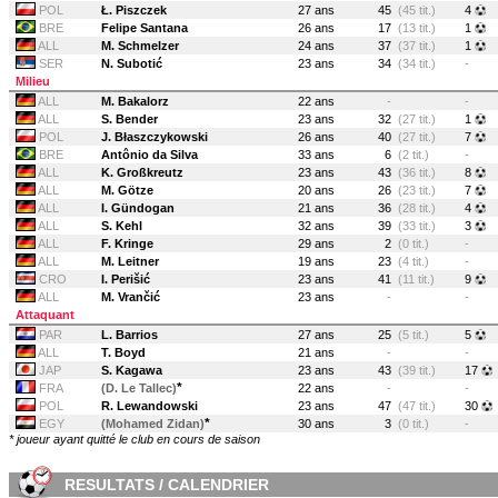
POL
Ł. Piszczek
27 ans
45
(45 tit.)
4
BRE
Felipe Santana
26 ans
17
(13 tit.)
1
ALL
M. Schmelzer
24 ans
37
(37 tit.)
1
SER
N. Subotić
23 ans
34
(34 tit.)
-
Milieu
ALL
M. Bakalorz
22 ans
-
-
ALL
S. Bender
23 ans
32
(27 tit.)
1
POL
J. Błaszczykowski
26 ans
40
(27 tit.)
7
BRE
Antônio da Silva
33 ans
6
(2 tit.)
-
ALL
K. Großkreutz
23 ans
43
(36 tit.)
8
ALL
M. Götze
20 ans
26
(23 tit.)
7
ALL
I. Gündogan
21 ans
36
(28 tit.)
4
ALL
S. Kehl
32 ans
39
(33 tit.)
3
ALL
F. Kringe
29 ans
2
(0 tit.)
-
ALL
M. Leitner
19 ans
23
(4 tit.)
-
CRO
I. Perišić
23 ans
41
(11 tit.)
9
ALL
M. Vrančić
23 ans
-
-
Attaquant
PAR
L. Barrios
27 ans
25
(5 tit.)
5
ALL
T. Boyd
21 ans
-
-
JAP
S. Kagawa
23 ans
43
(39 tit.)
17
*
FRA
(D. Le Tallec)
22 ans
-
-
POL
R. Lewandowski
23 ans
47
(47 tit.)
30
*
EGY
(Mohamed Zidan)
30 ans
3
(0 tit.)
-
* joueur ayant quitté le club en cours de saison
RESULTATS / CALENDRIER