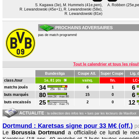
S. Kagawa (3e)
,
M. Hummels (41e,pen)
,
A. Robben (25e,pe
R. Lewandowski (45e+1)
,
R. Lewandowski (58e)
,
R. Lewandowski (81e)
PROCHAINS ADVERSAIRES
pas de match programmé
Tout le calendrier et tous les résul
Bundesliga
Coupe All.
Super Coupe
Lig.
class./tour
1e, 81 pts
vainq.
fin.
LC
34
6
matchs joués
6
1
25v - 6n - 3d
80
6
buts marqués
15
0
min:24 - max:80
25
12
buts encaissés
2
0
min:22 - max:75
ACTUALITE
: la sélection des infos les + lues par les lecteurs de Maxifoot
Dortmund : Karetsas signe pour 33 M€ (off.)
p
Le
Borussia Dortmund
a officialisé ce lundi le re