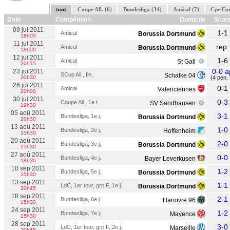
tout
Coupe All. (6)
Bundesliga (34)
Amical (7)
Cpe Eur
Date
Compétition
Domicile
Scor
09 jui 2011
1-1
Amical
Borussia Dortmund
18h00
11 jui 2011
rep.
Amical
Borussia Dortmund
18h00
12 jui 2011
1-6
Amical
St Gall
20h15
0-0 a
23 jui 2011
SCup All., fin.
Schalke 04
20h30
(4 pen. 
26 jui 2011
0-1
Amical
Valenciennes
20h00
30 jui 2011
0-3
Coupe All., 1e t
SV Sandhausen
19h30
05 aoû 2011
3-1
Bundesliga, 1e j.
Borussia Dortmund
20h30
13 aoû 2011
1-0
Bundesliga, 2e j.
Hoffenheim
15h30
20 aoû 2011
2-0
Bundesliga, 3e j.
Borussia Dortmund
15h30
27 aoû 2011
0-0
Bundesliga, 4e j.
Bayer Leverkusen
18h30
10 sep 2011
1-2
Bundesliga, 5e j.
Borussia Dortmund
15h30
13 sep 2011
1-1
LdC, 1er tour, grp F, 1e j.
Borussia Dortmund
20h45
18 sep 2011
2-1
Bundesliga, 6e j.
Hanovre 96
15h30
24 sep 2011
1-2
Bundesliga, 7e j.
Mayence
15h30
28 sep 2011
3-0
LdC, 1er tour, grp F, 2e j.
Marseille
20h45