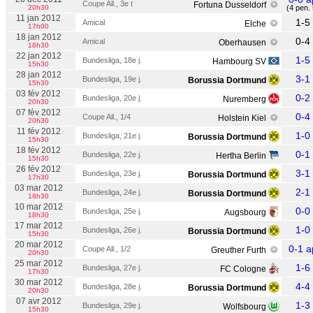
Coupe All., 3e t
Fortuna Dusseldorf
20h30
(4 pen. 
11 jan 2012
1-5
Amical
Elche
17h00
18 jan 2012
0-4
Amical
Oberhausen
18h30
22 jan 2012
1-5
Bundesliga, 18e j.
Hambourg SV
15h30
28 jan 2012
3-1
Bundesliga, 19e j.
Borussia Dortmund
15h30
03 fév 2012
0-2
Bundesliga, 20e j.
Nuremberg
20h30
07 fév 2012
0-4
Coupe All., 1/4
Holstein Kiel
20h30
11 fév 2012
1-0
Bundesliga, 21e j.
Borussia Dortmund
15h30
18 fév 2012
0-1
Bundesliga, 22e j.
Hertha Berlin
15h30
26 fév 2012
3-1
Bundesliga, 23e j.
Borussia Dortmund
17h30
03 mar 2012
2-1
Bundesliga, 24e j.
Borussia Dortmund
18h30
10 mar 2012
0-0
Bundesliga, 25e j.
Augsbourg
18h30
17 mar 2012
1-0
Bundesliga, 26e j.
Borussia Dortmund
15h30
20 mar 2012
0-1 a
Coupe All., 1/2
Greuther Furth
20h30
25 mar 2012
1-6
Bundesliga, 27e j.
FC Cologne
17h30
30 mar 2012
4-4
Bundesliga, 28e j.
Borussia Dortmund
20h30
07 avr 2012
1-3
Bundesliga, 29e j.
Wolfsbourg
15h30