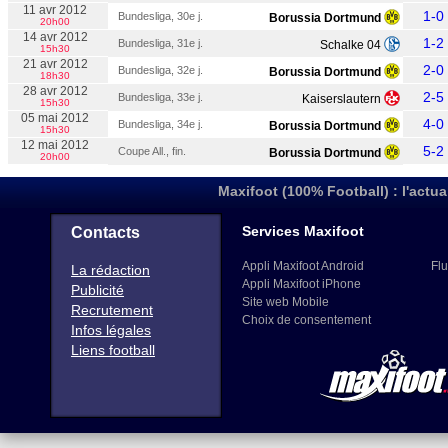
11 avr 2012
1-0
Bundesliga, 30e j.
Borussia Dortmund
20h00
14 avr 2012
1-2
Bundesliga, 31e j.
Schalke 04
15h30
21 avr 2012
2-0
Bundesliga, 32e j.
Borussia Dortmund
18h30
28 avr 2012
2-5
Bundesliga, 33e j.
Kaiserslautern
15h30
05 mai 2012
4-0
Bundesliga, 34e j.
Borussia Dortmund
15h30
12 mai 2012
5-2
Coupe All., fin.
Borussia Dortmund
20h00
Maxifoot (100% Football) : l'actua
Services Maxifoot
Contacts
Appli Maxifoot Android
Flu
La rédaction
Appli Maxifoot iPhone
Publicité
Site web Mobile
Recrutement
Choix de consentement
Infos légales
Liens football