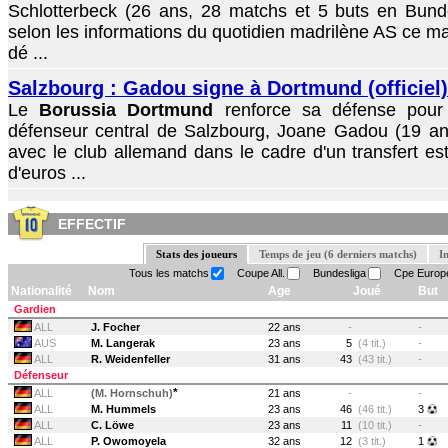
Schlotterbeck (26 ans, 28 matchs et 5 buts en Bunde
selon les informations du quotidien madrilène AS ce ma
dé ...
Salzbourg : Gadou signe à Dortmund (officiel)
Le
Borussia Dortmund
renforce sa défense pour 
défenseur central de Salzbourg, Joane Gadou (19 an
avec le club allemand dans le cadre d'un transfert es
d'euros ...
EFFECTIF
Stats des joueurs
Temps de jeu (6 derniers matchs)
I
Tous les matchs
Coupe All.
Bundesliga
Cpe Europ
Nationalité
Nom
Age
Joué
But
Gardien
ALL
J. Focher
22 ans
-
-
AUS
M. Langerak
23 ans
5
(4 tit.)
-
ALL
R. Weidenfeller
31 ans
43
(43 tit.)
-
Défenseur
*
ALL
(M. Hornschuh)
21 ans
-
-
ALL
M. Hummels
23 ans
46
(46 tit.)
3
ALL
C. Löwe
23 ans
11
(10 tit.)
-
ALL
P. Owomoyela
32 ans
12
(3 tit.)
1