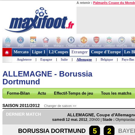
A retenir :
Palmarès Coupe du Mond
OM
PSG
Lyon
Lille
Monaco
Chelsea
Man Utd
Arsenal
Liverpool
ManCity
Ba
+ de clubs
Mercato
Ligue 1
L2/Coupes
Etranger
Coupe d'Europe
Les B
Angleterre
|
Espagne
|
Italie
|
Allemagne
|
Belgique
|
Pays-Bas
ALLEMAGNE - Borussia
Dortmund
Forme-Bilan
Actu
Effectif-Temps de jeu
Tous les matchs
SAISON 2011/2012
Changer de saison >>
DERNIER MATCH
ALLEMAGNE, Coupe d'Allemagn
samedi 12 mai. 2012
, 20h00 |
Stade :
Olympiastad
5
2
BORUSSIA DORTMUND
BAYE