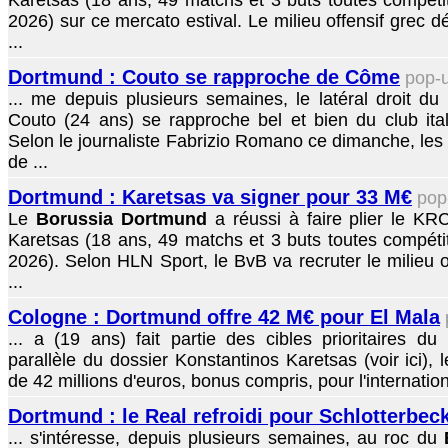
Karetsas (18 ans, 49 matchs et 3 buts toutes compéti
2026) sur ce mercato estival. Le milieu offensif grec
...
Dortmund : Couto se rapproche de Côme
pop-
... me depuis plusieurs semaines, le latéral droit du
Couto (24 ans) se rapproche bel et bien du club ital
Selon le journaliste Fabrizio Romano ce dimanche, les
de ...
Dortmund : Karetsas va signer pour 33 M€
pop
Le
Borussia Dortmund
a réussi à faire plier le K
Karetsas (18 ans, 49 matchs et 3 buts toutes compéti
2026). Selon HLN Sport, le BvB va recruter le milieu o
...
Cologne : Dortmund offre 42 M€ pour El Mala
... a (19 ans) fait partie des cibles prioritaires du
parallèle du dossier Konstantinos Karetsas (voir ici),
de 42 millions d'euros, bonus compris, pour l'internation
Dortmund : le Real refroidi pour Schlotterbec
... s'intéresse, depuis plusieurs semaines, au roc du