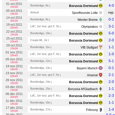
01 oct 2011
4-0
Bundesliga, 8e j.
Borussia Dortmund
15h30
05 oct 2011
rep.
Amical
Sportfreunde Lotte
18h30
14 oct 2011
0-2
Bundesliga, 9e j.
Werder Breme
20h30
19 oct 2011
3-1
LdC, 1er tour, grp F, 3e j.
Olympiakos
20h45
22 oct 2011
5-0
Bundesliga, 10e j.
Borussia Dortmund
15h30
25 oct 2011
2-0
Coupe All., 2e t
Borussia Dortmund
20h45
29 oct 2011
1-1
Bundesliga, 11e j.
VfB Stuttgart
15h30
01 nov 2011
1-0
LdC, 1er tour, grp F, 4e j.
Borussia Dortmund
20h45
05 nov 2011
5-1
Bundesliga, 12e j.
Borussia Dortmund
15h30
19 nov 2011
0-1
Bundesliga, 13e j.
Bayern Munich
18h30
23 nov 2011
2-1
LdC, 1er tour, grp F, 5e j.
Arsenal
20h45
26 nov 2011
2-0
Bundesliga, 14e j.
Borussia Dortmund
15h30
03 déc 2011
1-1
Bundesliga, 15e j.
Borussia M'Gladbach
15h30
06 déc 2011
2-3
LdC, 1er tour, grp F, 6e j.
Borussia Dortmund
20h45
11 déc 2011
1-1
Bundesliga, 16e j.
Borussia Dortmund
15h30
17 déc 2011
1-4
Bundesliga, 17e j.
Fribourg
15h30
0-0 a
20 déc 2011