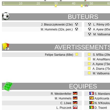
1
10
20
30
40
50
6
BUTEURS
J. Błaszczykowski (23e)
L. Rémy (4
M. Hummels (32e, pen.)
A. Ayew (85
M. Valbuena
AVERTISSEMENT
Felipe Santana (68e)
S. M'Bia (29
M. Amalfitan
A. Ayew (73
A. Diarra (7
M. Valbuena
EQUIPES
R. Weidenfeller
S. Mandan
M. Hummels
Azpilicueta
C. Löwe
N. N'Koulo
L. Piszczek
D. Traoré