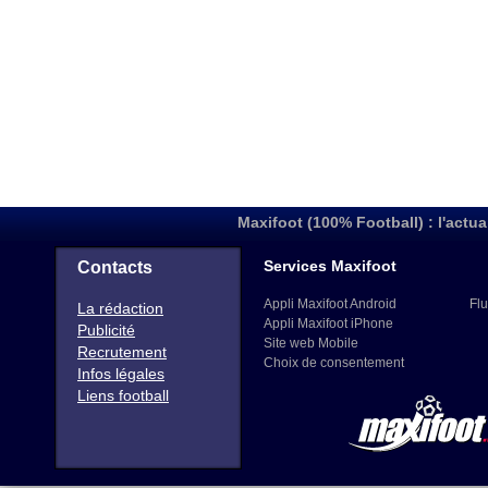
Maxifoot (100% Football) : l'actua
Services Maxifoot
Contacts
Appli Maxifoot Android
Flu
La rédaction
Appli Maxifoot iPhone
Publicité
Site web Mobile
Recrutement
Choix de consentement
Infos légales
Liens football