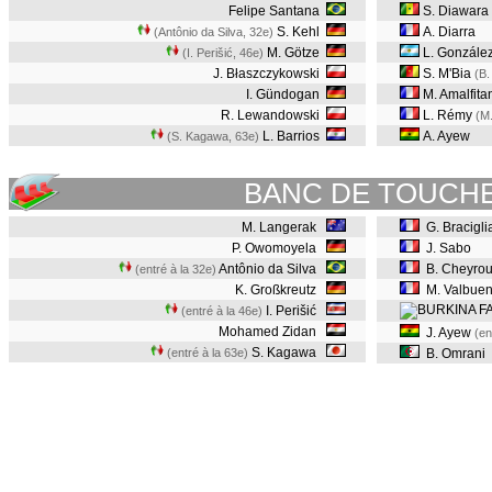
Felipe Santana
S. Diawara
S. Kehl
A. Diarra
(Antônio da Silva, 32e
)
M. Götze
L. Gonzále
(I. Perišić, 46e
)
J. Błaszczykowski
S. M'Bia
(B.
I. Gündogan
M. Amalfita
R. Lewandowski
L. Rémy
(M
L. Barrios
A. Ayew
(S. Kagawa, 63e
)
BANC DE TOUCH
M. Langerak
G. Bracigli
P. Owomoyela
J. Sabo
Antônio da Silva
B. Cheyro
(entré à la 32e)
K. Großkreutz
M. Valbue
I. Perišić
(entré à la 46e)
Mohamed Zidan
J. Ayew
(en
S. Kagawa
(entré à la 63e)
B. Omrani