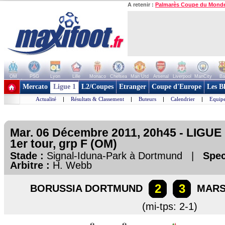
A retenir :
Palmarès Coupe du Mond
OM
PSG
Lyon
Lille
Monaco
Chelsea
Man Utd
Arsenal
Liverpool
ManCity
Ba
+ de clubs
Mercato
Ligue 1
L2/Coupes
Etranger
Coupe d'Europe
Les B
Actualité
|
Résultats & Classement
|
Buteurs
|
Calendrier
|
Equipe
Mar. 06 Décembre 2011, 20h45 - LIGU
1er tour, grp F (OM)
Stade :
Signal-Iduna-Park à Dortmund |
Spec
Arbitre :
H. Webb
2
3
BORUSSIA DORTMUND
MARS
(mi-tps: 2-1)