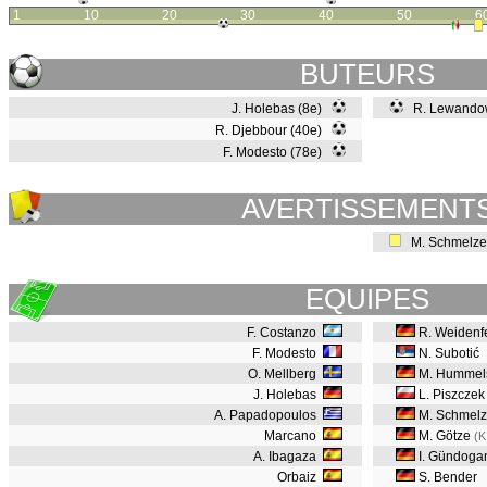
1
10
20
30
40
50
6
BUTEURS
J. Holebas (8e)
R. Lewandow
R. Djebbour (40e)
F. Modesto (78e)
AVERTISSEMENT
M. Schmelze
EQUIPES
F. Costanzo
R. Weidenfe
F. Modesto
N. Subotić
O. Mellberg
M. Hummel
J. Holebas
L. Piszczek
A. Papadopoulos
M. Schmelz
Marcano
M. Götze
(K
A. Ibagaza
I. Gündog
Orbaiz
S. Bender