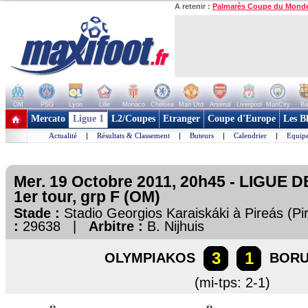
A retenir :
Palmarès Coupe du Mond
OM
PSG
Lyon
Lille
Monaco
Chelsea
Man Utd
Arsenal
Liverpool
ManCity
Ba
+ de clubs
Mercato
Ligue 1
L2/Coupes
Etranger
Coupe d'Europe
Les B
Actualité
|
Résultats & Classement
|
Buteurs
|
Calendrier
|
Equipe
Mer. 19 Octobre 2011, 20h45 - LIGUE
1er tour, grp F (OM)
Stade :
Stadio Georgios Karaiskáki à Pireás (
:
29638 |
Arbitre :
B. Nijhuis
3
1
OLYMPIAKOS
BORU
(mi-tps: 2-1)