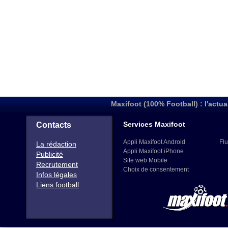
Maxifoot (100% Football) : l'actua
Services Maxifoot
Contacts
Appli Maxifoot Android
Flu
La rédaction
Appli Maxifoot iPhone
Publicité
Site web Mobile
Recrutement
Choix de consentement
Infos légales
Liens football