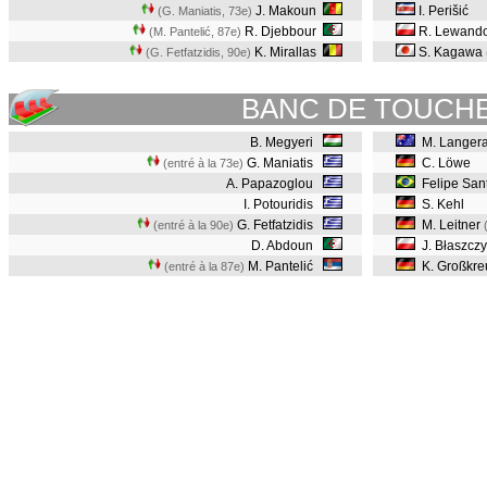
J. Makoun
I. Perišić
(G. Maniatis, 73e
)
R. Djebbour
R. Lewand
(M. Pantelić, 87e
)
K. Mirallas
S. Kagawa
(G. Fetfatzidis, 90e
)
BANC DE TOUCH
B. Megyeri
M. Langer
G. Maniatis
C. Löwe
(entré à la 73e)
A. Papazoglou
Felipe San
I. Potouridis
S. Kehl
G. Fetfatzidis
M. Leitner
(entré à la 90e)
D. Abdoun
J. Błaszcz
M. Pantelić
K. Großkre
(entré à la 87e)