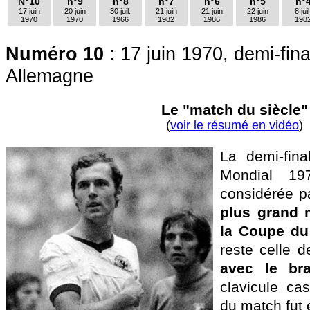
N°10
n°9
n°8
n°7
n°6
n°5
n°
17 juin
20 juin
30 juil.
21 juin
21 juin
22 juin
8 juil
1970
1970
1966
1982
1986
1986
198
Numéro 10
: 17 juin 1970, demi-final
Allemagne
Le "match du siècle"
(
voir le résumé en vidéo
)
La demi-fina
Mondial 1
considérée 
plus grand m
la Coupe d
reste celle 
avec le br
clavicule ca
du match fut