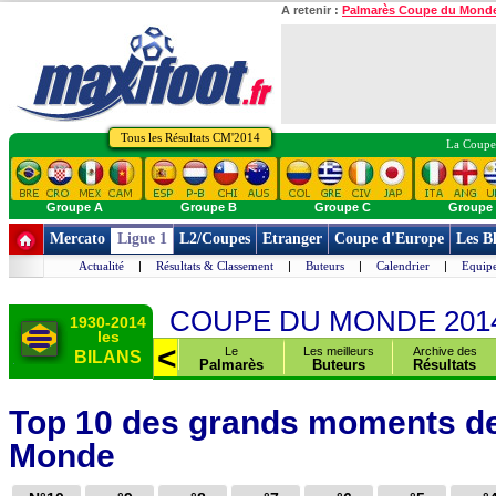
A retenir :
Palmarès Coupe du Mond
Tous les Résultats CM'2014
La Coupe 
Groupe A
Groupe B
Groupe C
Groupe
Mercato
Ligue 1
L2/Coupes
Etranger
Coupe d'Europe
Les B
Actualité
|
Résultats & Classement
|
Buteurs
|
Calendrier
|
Equipe
COUPE DU MONDE 201
1930-2014
les
>
<
des
Le tournoi
Le
Les meilleurs
Archive des
BILANS
rs
Final
Palmarès
Buteurs
Résultats
Top 10 des grands moments de
Monde