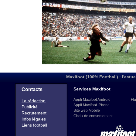
Maxifoot (100% Football) : l'actua
Services Maxifoot
Contacts
Appli Maxifoot Android
Flu
La rédaction
Appli Maxifoot iPhone
Publicité
Site web Mobile
Recrutement
Choix de consentement
Infos légales
Liens football