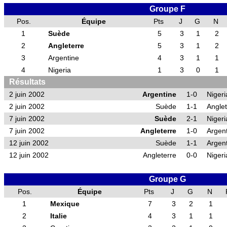
Groupe F
Pos.
Équipe
Pts
J
G
N
1
Suède
5
3
1
2
2
Angleterre
5
3
1
2
3
Argentine
4
3
1
1
4
Nigeria
1
3
0
1
Résultats
2 juin 2002
Argentine
1-0
Nigeri
2 juin 2002
Suède
1-1
Anglet
7 juin 2002
Suède
2-1
Nigeri
7 juin 2002
Angleterre
1-0
Argen
12 juin 2002
Suède
1-1
Argen
12 juin 2002
Angleterre
0-0
Nigeri
Groupe G
Pos.
Équipe
Pts
J
G
N
1
Mexique
7
3
2
1
2
Italie
4
3
1
1