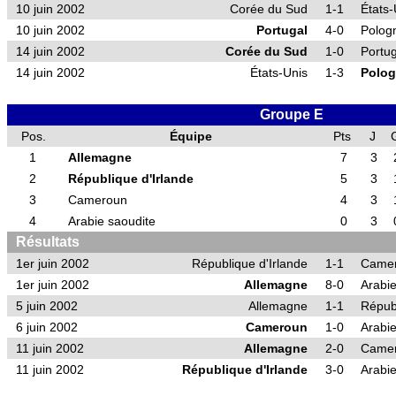
10 juin 2002
Corée du Sud
1-1
États-
10 juin 2002
Portugal
4-0
Polog
14 juin 2002
Corée du Sud
1-0
Portug
14 juin 2002
États-Unis
1-3
Polo
Groupe E
Pos.
Équipe
Pts
J
1
Allemagne
7
3
2
République d'Irlande
5
3
3
Cameroun
4
3
4
Arabie saoudite
0
3
Résultats
1er juin 2002
République d'Irlande
1-1
Came
1er juin 2002
Allemagne
8-0
Arabie
5 juin 2002
Allemagne
1-1
Républ
6 juin 2002
Cameroun
1-0
Arabie
11 juin 2002
Allemagne
2-0
Came
11 juin 2002
République d'Irlande
3-0
Arabie