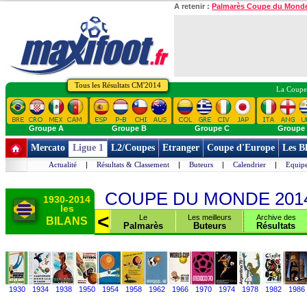
A retenir :
Palmarès Coupe du Mond
Tous les Résultats CM'2014
La Coupe 
Groupe A
Groupe B
Groupe C
Groupe
Mercato
Ligue 1
L2/Coupes
Etranger
Coupe d'Europe
Les B
Actualité
|
Résultats & Classement
|
Buteurs
|
Calendrier
|
Equipe
COUPE DU MONDE 201
1930-2014
les
>
<
des
Le tournoi
Le
Les meilleurs
Archive des
BILANS
rs
Final
Palmarès
Buteurs
Résultats
1930
1934
1938
1950
1954
1958
1962
1966
1970
1974
1978
1982
1986