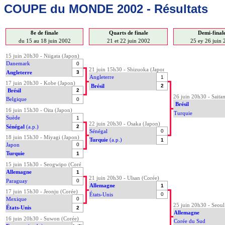
COUPE du MONDE 2002 - Résultats
8e de finale
Quarts de finale
Demi-final
du 15 au 18 juin 2002
21 et 22 juin 2002
25 ey 26 juin
15 juin 20h30 - Niigata (Japon)
Danemark
0
21 juin 15h30 - Shizuoka (Japon)
Angleterre
3
Angleterre
1
17 juin 20h30 - Kobe (Japon)
Brésil
2
Brésil
2
26 juin 20h30 - Saita
Belgique
0
Brésil
16 juin 15h30 - Oita (Japon)
Turquie
Suède
1
22 juin 20h30 - Osaka (Japon)
Sénégal
(a.p.)
2
Sénégal
0
18 juin 15h30 - Miyagi (Japon)
Turquie
(a.p.)
1
Japon
0
Turquie
1
15 juin 15h30 - Seogwipo (Corée)
Allemagne
1
21 juin 20h30 - Ulsan (Corée)
Paraguay
0
Allemagne
1
17 juin 15h30 - Jeonju (Corée)
États-Unis
0
Mexique
0
25 juin 20h30 - Seoul
États-Unis
2
Allemagne
16 juin 20h30 - Suwon (Corée)
Corée du Sud