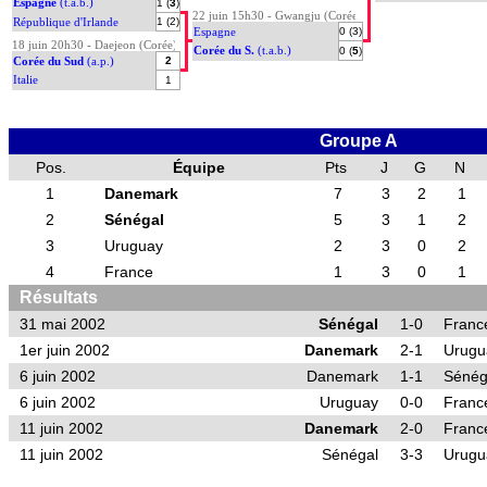
Espagne
(t.a.b.)
1 (
3
)
22 juin 15h30 - Gwangju (Corée)
République d'Irlande
1 (2)
Espagne
0 (3)
18 juin 20h30 - Daejeon (Corée)
Corée du S.
(t.a.b.)
0 (
5
)
Corée du Sud
(a.p.)
2
Italie
1
Groupe A
Pos.
Équipe
Pts
J
G
N
1
Danemark
7
3
2
1
2
Sénégal
5
3
1
2
3
Uruguay
2
3
0
2
4
France
1
3
0
1
Résultats
31 mai 2002
Sénégal
1-0
Franc
1er juin 2002
Danemark
2-1
Urugu
6 juin 2002
Danemark
1-1
Sénég
6 juin 2002
Uruguay
0-0
Franc
11 juin 2002
Danemark
2-0
Franc
11 juin 2002
Sénégal
3-3
Urugu