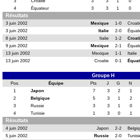
3
Croatie
3
3
1
0
4
Équateur
3
3
1
0
Résultats
3 juin 2002
Mexique
1-0
Croati
3 juin 2002
Italie
2-0
Équat
8 juin 2002
Italie
1-2
Croat
9 juin 2002
Mexique
2-1
Équat
13 juin 2002
Mexique
1-1
Italie
13 juin 2002
Croatie
0-1
Équat
Groupe H
Pos.
Équipe
Pts
J
G
N
1
Japon
7
3
2
1
2
Belgique
5
3
1
2
3
Russie
3
3
1
0
4
Tunisie
1
3
0
1
Résultats
4 juin 2002
Japon
2-2
Belgi
5 juin 2002
Russie
2-0
Tunisi