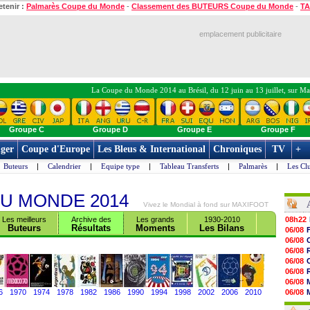
etenir :
Palmarès Coupe du Monde
-
Classement des BUTEURS Coupe du Monde
-
TA
emplacement publicitaire
La Coupe du Monde 2014 au Brésil, du 12 juin au 13 juillet, sur Ma
Groupe C
Groupe D
Groupe E
Groupe F
ger
Coupe d'Europe
Les Bleus & International
Chroniques
TV
+
Buteurs
|
Calendrier
|
Equipe type
|
Tableau Transferts
|
Palmarès
|
Les Cl
U MONDE 2014
Vivez le Mondial à fond sur MAXIFOOT
Les meilleurs
Archive des
Les grands
1930-2010
08h22
Buteurs
Résultats
Moments
Les Bilans
06/08
06/08
06/08
06/08
06/08
06/08
6
1970
1974
1978
1982
1986
1990
1994
1998
2002
2006
2010
06/08
06/08