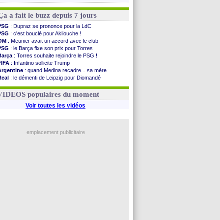
Ça a fait le buzz depuis 7 jours
PSG
: Dupraz se prononce pour la LdC
PSG
: c'est bouclé pour Akliouche !
OM
: Meunier avait un accord avec le club
PSG
: le Barça fixe son prix pour Torres
Barça
: Torres souhaite rejoindre le PSG !
FIFA
: Infantino sollicite Trump
Argentine
: quand Medina recadre... sa mère
Real
: le démenti de Leipzig pour Diomandé
OM
: Paixão attire un 2e club anglais
FIFA
: le conseiller d'Infantino démissionne !
VIDEOS populaires du moment
Voir toutes les vidéos
emplacement publicitaire