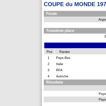
COUPE du MONDE 1978 
Finale
Arge
Troisième place
B
Pos.
Equipe
1
Pays-Bas
2
Italie
3
RFA
4
Autriche
Résultats
Pays
Pays