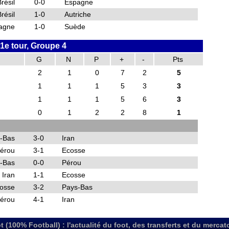
résil
0-0
Espagne
résil
1-0
Autriche
agne
1-0
Suède
1e tour, Groupe 4
G
N
P
+
-
Pts
2
1
0
7
2
5
1
1
1
5
3
3
1
1
1
5
6
3
0
1
2
2
8
1
-Bas
3-0
Iran
érou
3-1
Ecosse
-Bas
0-0
Pérou
Iran
1-1
Ecosse
osse
3-2
Pays-Bas
érou
4-1
Iran
t (100% Football) : l'actualité du foot, des transferts et du mercat