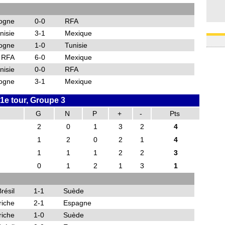
ogne
0-0
RFA
nisie
3-1
Mexique
ogne
1-0
Tunisie
RFA
6-0
Mexique
nisie
0-0
RFA
ogne
3-1
Mexique
1e tour, Groupe 3
G
N
P
+
-
Pts
2
0
1
3
2
4
1
2
0
2
1
4
1
1
1
2
2
3
0
1
2
1
3
1
résil
1-1
Suède
riche
2-1
Espagne
riche
1-0
Suède