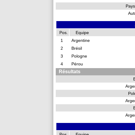
Pays
Aut
Pos.
Equipe
1
Argentine
2
Brésil
3
Pologne
4
Pérou
Résultats
B
Arge
Pol
Arge
B
Arge
Pos.
Equipe