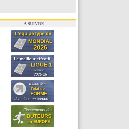
A SUIVRE
L'equipe type de
MONDIAL
2026
Le meilleur effectif
LIGUE 1
saison
2025-26
Indice MF :
l'état de
FORME
des clubs en europe
Classements des
BUTEURS
en EUROPE