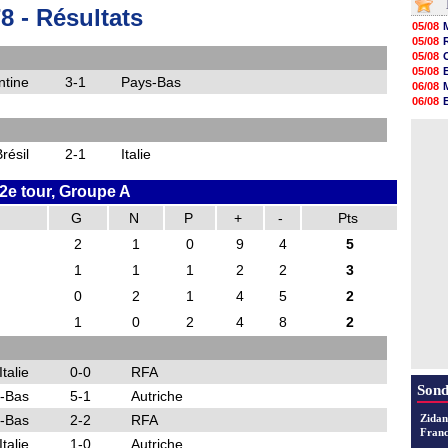
06/08
- Résultats
06/08
05/08
06/08
05/08
06/08
05/08
06/08
05/08
06/08
ntine
3-1
Pays-Bas
06/08
06/08
06/08
06/08
05/08
06/08
06/08
06/08
résil
2-1
Italie
06/08
06/08
06/08
2e tour, Groupe A
06/08
06/08
G
N
P
+
-
Pts
2
1
0
9
4
5
1
1
1
2
2
3
0
2
1
4
5
2
1
0
2
4
8
2
Italie
0-0
RFA
Sond
-Bas
5-1
Autriche
-Bas
2-2
RFA
Zidan
Franc
Italie
1-0
Autriche