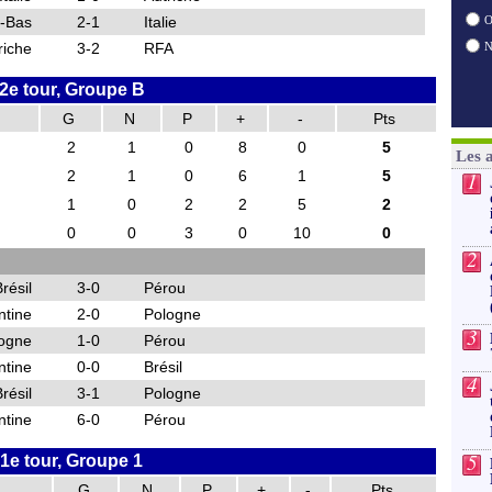
-Bas
2-1
Italie
O
riche
3-2
RFA
2e tour, Groupe B
G
N
P
+
-
Pts
2
1
0
8
0
5
Les 
2
1
0
6
1
5
1
1
0
2
2
5
2
0
0
3
0
10
0
2
résil
3-0
Pérou
ntine
2-0
Pologne
3
ogne
1-0
Pérou
ntine
0-0
Brésil
4
résil
3-1
Pologne
ntine
6-0
Pérou
5
1e tour, Groupe 1
G
N
P
+
-
Pts