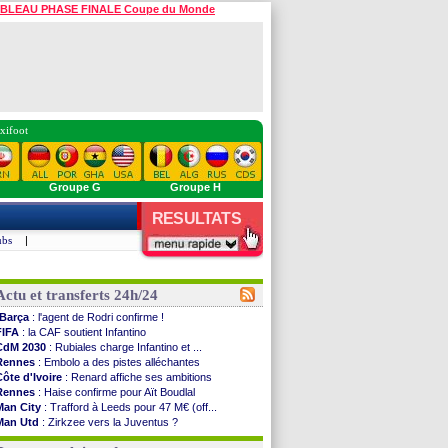
BLEAU PHASE FINALE Coupe du Monde
xifoot
Groupe G
Groupe H
RESULTATS
ubs
|
Actu et transferts 24h/24
Barça
: l'agent de Rodri confirme !
FIFA
: la CAF soutient Infantino
CdM 2030
: Rubiales charge Infantino et ...
Rennes
: Embolo a des pistes alléchantes
Côte d'Ivoire
: Renard affiche ses ambitions
Rennes
: Haise confirme pour Aït Boudlal
Man City
: Trafford à Leeds pour 47 M€ (off...
Man Utd
: Zirkzee vers la Juventus ?
Amical
: Monaco s'impose contre Getafe