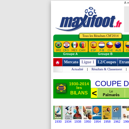
A r
Tous les Résultats CM'2014
Groupe A
Groupe B
Mercato
Ligue 1
L2/Coupes
Etran
Actualité
|
Résultats & Classement
|
COUPE D
1930-2014
les
>
<
Les fiches des
Class. des
Le tournoi
Le
BILANS
32 Equipes
Buteurs
Final
Palmarès
1930
1934
1938
1950
1954
1958
1962
196