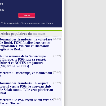
UI
NON
Voter
Voir les resultats
-
Voir les sondages précédents
articles populaires du moment
(06/08)
Journal des Transferts : la volte-face
de Rodri, l'OM finalise deux ventes
importantes, Vinicius et Diomandé
agitent le Real...
(05/08)
A une semaine de la Supercoupe
d'Europe, le PSG rate sa rentrée -
Débrief et NOTES des joueurs
(Majorque 3-0 PSG)
(05/08)
Mercato : Deschamps, et maintenant
?
(05/08)
Journal des Transferts : Liverpool
tourné vers le PSG, le nouveau club
de Salah connu, Lille veut piocher au
Real...
(06/08)
Mercato : le PSG reçoit le feu vert de
Ferran Torres !