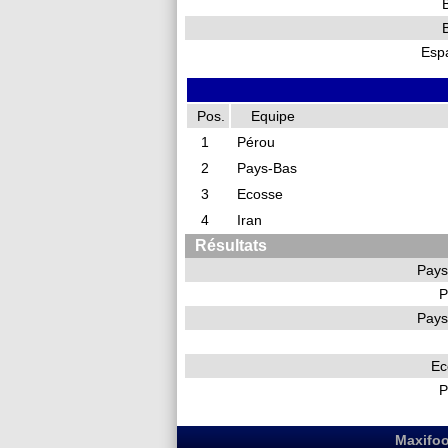
B
B
Esp
Pos.
Equipe
1
Pérou
2
Pays-Bas
3
Ecosse
4
Iran
Résultats
Pays
P
Pays
Ec
P
Maxifoo