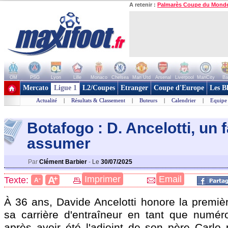
A retenir :
Palmarès Coupe du Mond
OM
PSG
Lyon
Lille
Monaco
Chelsea
Man Utd
Arsenal
Liverpool
ManCity
Ba
+ de clubs
Mercato
Ligue 1
L2/Coupes
Etranger
Coupe d'Europe
Les B
Actualité
|
Résultats & Classement
|
Buteurs
|
Calendrier
|
Equipe
Botafogo : D. Ancelotti, un 
assumer
Par
Clément Barbier
-
Le
30/07/2025
+
Imprimer
Email
A
Texte:
-
A
À 36 ans, Davide Ancelotti honore la premiè
sa carrière d'entraîneur en tant que numér
après avoir été l'adjoint de son père Carlo