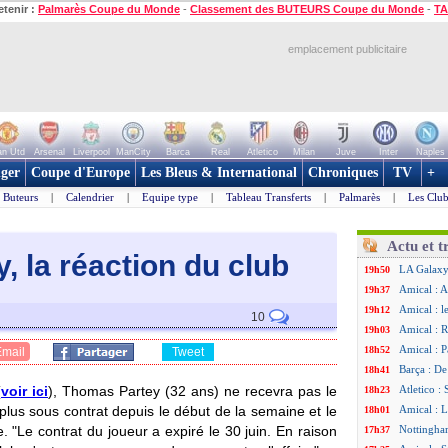
etenir :
Palmarès Coupe du Monde
-
Classement des BUTEURS Coupe du Monde
-
TA
emplacement publicitaire
n Utd
Arsenal
Liverpool
ManCity
Barca
Real
Atletico
Milan
Juve
Inter
Naples
ger
Coupe d'Europe
Les Bleus & International
Chroniques
TV
+
Buteurs
|
Calendrier
|
Equipe type
|
Tableau Transferts
|
Palmarès
|
Les Club
Actu et t
y, la réaction du club
LA Galaxy 
19h50
Amical : A
19h37
Amical : l
19h12
10
Amical : R
19h03
Amical : P
18h52
Email
Tweet
Barça : De
18h41
(
voir ici
), Thomas Partey (32 ans) ne recevra pas le
Atletico :
18h23
plus sous contrat depuis le début de la semaine et le
Amical : L
18h01
. "Le contrat du joueur a expiré le 30 juin. En raison
Nottingha
17h37