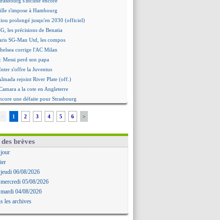
trasbourg s'incline encore
ille s'impose à Hambourg
iou prolongé jusqu'en 2030 (officiel)
G, les précisions de Benatia
aris SG-Man Utd, les compos
helsea corrige l'AC Milan
: Messi perd son papa
Inter s'offre la Juventus
Almada rejoint River Plate (off.)
amara a la cote en Angleterre
ncore une défaite pour Strasbourg
ste Goore en attaque
<
1
2
3
4
5
6
>
égocie avec le Barça pour Torres
ennes s'incline contre Brentford
c'est signé pour Guimaraes (officiel)
 des brèves
Le Mans concède un nul
 jour
rinho durcit les règles
ier
oulouse s'incline lourdement
 jeudi 06/08/2026
ia et la "médiocrité" dans le club
 mercredi 05/08/2026
: Guimarães, le club se défend
 mardi 04/08/2026
re journée à suivre en DIRECT !
s les archives
deuxième offre pour Suzuki
roupe pour le match face à Man Utd