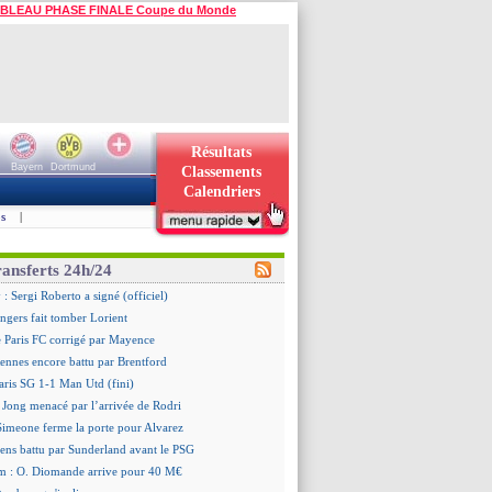
BLEAU PHASE FINALE Coupe du Monde
Résultats
Bayern
Dortmund
Classements
Calendriers
s
|
ransferts 24h/24
: Sergi Roberto a signé (officiel)
ngers fait tomber Lorient
e Paris FC corrigé par Mayence
ennes encore battu par Brentford
aris SG 1-1 Man Utd (fini)
 Jong menacé par l’arrivée de Rodri
 Simeone ferme la porte pour Alvarez
ens battu par Sunderland avant le PSG
m : O. Diomande arrive pour 40 M€