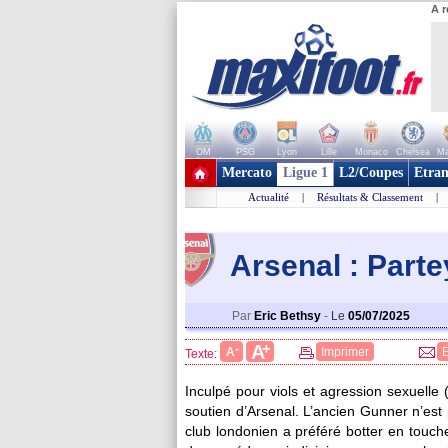
A r
OM
PSG
Lyon
Lille
Monaco
Chelsea
Ma
+ de clubs
Mercato
Ligue 1
L2/Coupes
Etran
Actualité
|
Résultats & Classement
|
Arsenal : Parte
Par
Eric Bethsy
-
Le
05/07/2025
+
A
-
A
Imprimer
Texte:
Inculpé pour viols et agression sexuelle 
soutien d’Arsenal. L’ancien Gunner n’est 
club londonien a préféré botter en touche