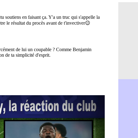
OM : le jo
10h32
Heracles : 
10h10
Monaco : 
09h49
OM : acco
09h35
Barça : Ar
09h08
OM : Côme
08h54
Man Utd : 
08h32
L3 : Caen 
07/08
OM : Højbj
07/08
OM : Gouir
07/08
Leipzig : l
07/08
L3 : 1ère u
07/08
OM : Benat
07/08
Villarreal 
07/08
Lyon : la d
07/08
OM : un no
07/08
Brest : un
07/08
OM : McCo
07/08
PSG : 4 re
07/08
Nice : Kevi
07/08
L1 : prison
07/08
Leganés : c
07/08