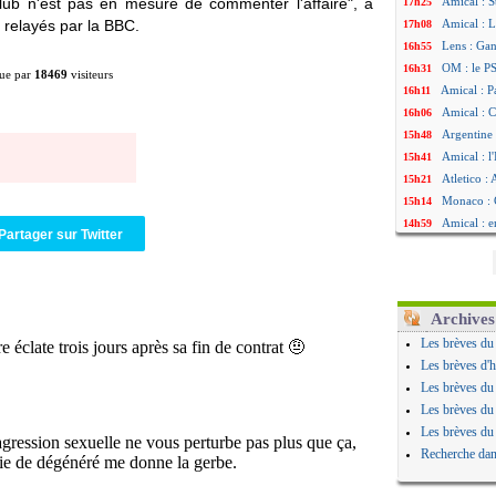
club n'est pas en mesure de commenter l'affaire", a
Amical : S
17h25
 relayés par la BBC.
Amical : L
17h08
Lens : Gan
16h55
OM : le PS
16h31
ue par
18469
visiteurs
Amical : P
16h11
Amical : C
16h06
Argentine 
15h48
Amical : l'
15h41
Atletico : 
15h21
Monaco : C
15h14
Amical : e
14h59
Partager sur Twitter
OM : la pi
14h43
PSG : ça n
14h14
Amical : R
13h59
Arsenal : 
13h55
Archives
Amical : 
13h48
Les brèves du
Real : Mou
13h30
Les brèves d'h
Amical : T
12h49
Les brèves du
OM : Benat
12h22
Les brèves du
Newcastle 
12h00
Les brèves du
L2 : la 1è
11h46
Recherche dan
PSG : une 
11h20
PSG : le g
10h49