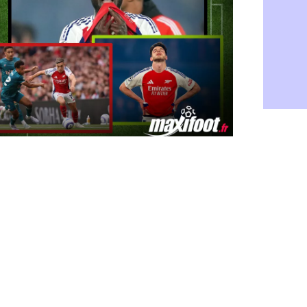
Atletico : 
07/08
Monaco : Fi
07/08
Lyon : Mang
07/08
PSG : Nsoki
07/08
Arsenal : N
07/08
Real : Mast
07/08
Man City :
07/08
Rennes : Ha
07/08
Palace : To
07/08
OM : B. Gen
07/08
TFC : Sion
07/08
PSG : Live
07/08
Norvège : 
07/08
PSG : Mbay
07/08
Monaco : F
07/08
Grenade : 
07/08
Juve : Zheg
07/08
OM : Aguer
07/08
Arsenal : G
07/08
Nantes : d
07/08
Monaco : l
07/08
Man Utd : B
07/08
Man City :
07/08