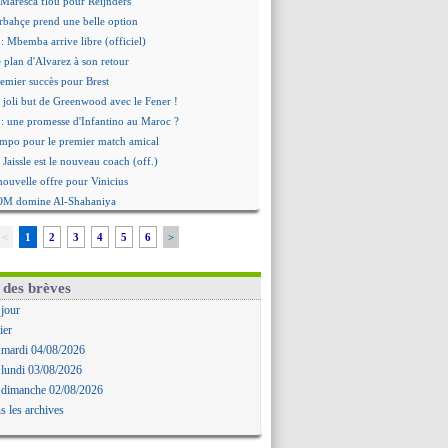
 Maresca flou pour Reijnders
rbahçe prend une belle option
: Mbemba arrive libre (officiel)
le plan d'Alvarez à son retour
remier succès pour Brest
 joli but de Greenwood avec le Fener !
 une promesse d'Infantino au Maroc ?
ompo pour le premier match amical
 Jaissle est le nouveau coach (off.)
nouvelle offre pour Vinicius
'OM domine Al-Shahaniya
bral a prolongé (officiel)
<
1
2
3
4
5
6
>
Molina va signer à la Roma
mandé arrive pour 140 M€ !
avertz en veut encore plus
 des brèves
ayindir en route pour le Celta
 jour
ina en cas d'échec avec Read
ier
Zouaoui plutôt vers Montpellier ?
 mardi 04/08/2026
Côme touche au but pour Chalobah
 lundi 03/08/2026
Romero toujours souhaité
 dimanche 02/08/2026
 réclame la démission d'Infantino
s les archives
ukaku absent du stage
 Lille recalé pour Zechiël