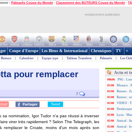
etenir :
Palmarès Coupe du Monde
-
Classement des BUTEURS Coupe du Monde
-
TA
emplacement publicitaire
n Utd
Arsenal
Liverpool
ManCity
Barca
Real
Atletico
Milan
Juve
Inter
Naples
ger
Coupe d'Europe
Les Bleus & International
Chroniques
TV
+
Buteurs
|
Calendrier
|
Equipe type
|
Tableau Transferts
|
Palmarès
|
Les Club
tta pour remplacer
Actu et t
PSG : Luis
00h06
Monaco : P
05/08
Rennes : Za
05/08
7
Rennes : u
05/08
VIDEO : Th
05/08
Email
Tweet
Dunkerque 
05/08
Lyon : Man
05/08
s sa nomination, Igor Tudor n'a pas réussi à inverser
Amical : Ar
05/08
aire virer très rapidement ? Selon The Telegraph, les
Amical : lo
05/08
 à remplacer le Croate, moins d'un mois après son