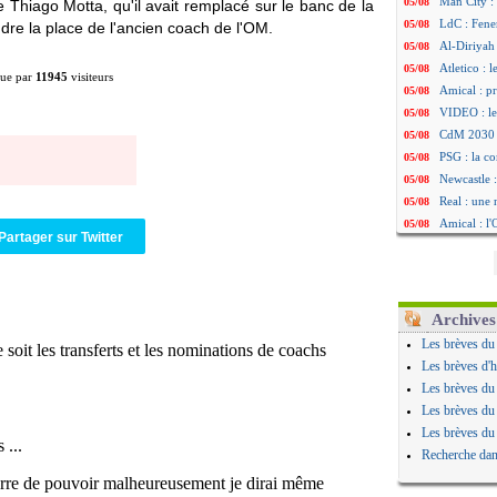
Man City :
05/08
 Thiago Motta, qu'il avait remplacé sur le banc de la
LdC : Fene
05/08
dre la place de l'ancien coach de l'OM.
Al-Diriyah 
05/08
Atletico : 
05/08
ue par
11945
visiteurs
Amical : p
05/08
VIDEO : le
05/08
CdM 2030 :
05/08
PSG : la c
05/08
Newcastle :
05/08
Real : une 
05/08
Amical : l
05/08
Partager sur Twitter
Monaco : Ca
05/08
Atletico : 
05/08
Real : Dio
05/08
Arsenal : H
05/08
Archives
Man Utd : B
05/08
Les brèves du
Roma : Mol
05/08
Les brèves d'h
Le Havre : 
05/08
Les brèves du
Chelsea : 
05/08
Les brèves du
Atletico : 
05/08
Les brèves du
FIFA : Figo
05/08
Recherche dan
Naples : L
05/08
Feyenoord :
05/08