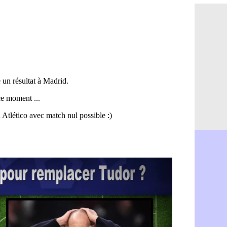
Brest : c'e
05/08
Amical : la
05/08
Amical : u
05/08
Amical : M
05/08
Inter : 40
05/08
Lille : un 
05/08
Lyon : Fons
05/08
OM : Aguer
05/08
Real : Endr
05/08
Real : ce s
05/08
OM : le ret
05/08
Hull : Tzol
05/08
PSG : Zaba
05/08
Man Utd : 
05/08
Sparta : le
05/08
Bordeaux :
05/08
Leverkusen
05/08
VIDEO : Ne
05/08
Arsenal : c
05/08
Lyon : Fon
05/08
Aston Vill
05/08
Ipswich : F
05/08