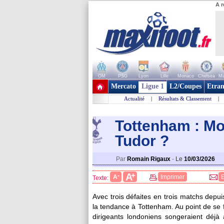
A r
OM
PSG
Lyon
Lille
Monaco
Chelsea
Ma
+ de clubs
Mercato
Ligue 1
L2/Coupes
Etran
Actualité
|
Résultats & Classement
|
Tottenham : Mo
Tudo
r ?
Par
Romain Rigaux
-
Le
10/03/2026
+
A
-
A
Imprimer
Texte:
Avec trois défaites en trois matchs depui
la tendance à Tottenham. Au point de se f
dirigeants londoniens songeraient déjà