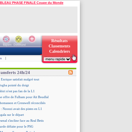
BLEAU PHASE FINALE Coupe du Monde
Résultats
Bayern
Dortmund
Classements
Calendriers
s
|
ransferts 24h/24
 Enrique satisfait malgré tout
ogba pointé du doigt
biri n'est pas fan de la L1
ne offre de Fulham pour Aït Boudlal
omasson et Cresswell réconciliés
: Nzonzi avait des pistes en L1
gala sur le départ
senal s'incline face au Real Betis
urde défaite pour le PSG