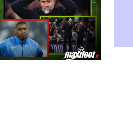
PSG : Live
05/08
Real : le d
05/08
Lyon : Mat
05/08
Lyon : Fons
04/08
Nice : une
04/08
Trabzonspo
04/08
Lyon : Fons
04/08
EdF : Infa
04/08
LdC : du c
04/08
Lyon : la st
04/08
Lyon : Govo
04/08
Lyon : une
04/08
Lyon : Abn
04/08
LdC : Spar
04/08
VIDEO : le
04/08
Man City :
04/08
Strasbourg 
04/08
PSG : Ayari
04/08
Man City : 
04/08
Amical : St
04/08
OM : le me
04/08
Chelsea : 
04/08
LdC : Spar
04/08