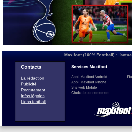
Maxifoot (100% Football) : l'actua
Services Maxifoot
Contacts
Appli Maxifoot Android
Flu
La rédaction
Appli Maxifoot iPhone
Publicité
Site web Mobile
Recrutement
Choix de consentement
Infos légales
Liens football