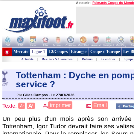
A retenir :
Palmarès Coupe du Mond
OM
PSG
Lyon
Lille
Monaco
Chelsea
Man Utd
Arsenal
Liverpool
ManCity
Ba
+ de clubs
Mercato
Ligue 1
L2/Coupes
Etranger
Coupe d'Europe
Les B
Actualité
|
Résultats & Classement
|
Buteurs
|
Calendrier
|
Equipe
Tottenham : Dyche en pomp
servic
e ?
Par
Gilles Campos
-
Le
27/03/2026
+
Imprimer
Email
A
Texte:
-
A
Un peu plus d'un mois après son arrivée
Tottenham, Igor Tudor devrait faire ses valise
internationale. Pour le remplacer, les Spurs n