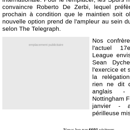
convaincre Roberto De Zerbi, lequel préfèr
prochain à condition que le maintien soit 
nouvelle option prend de l'ampleur au sein d
selon The Telegraph.
Nos confrère
emplacement publicitaire
l'actuel 1
League envis
Sean Dyche
l'exercice et
la relégatio
rien ne dit
anglais -
Nottingham F
janvier - a
périlleuse mi
News lue par
6601
visiteurs