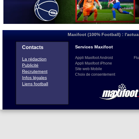
Maxifoot (100% Football) : l'actua
Services Maxifoot
Contacts
Appli Maxifoot Android
Flu
La rédaction
Appli Maxifoot iPhone
Publicité
Site web Mobile
Recrutement
Choix de consentement
Infos légales
Liens football