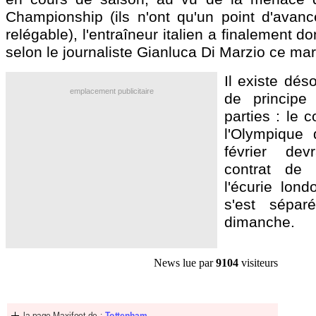
Championship (ils n'ont qu'un point d'avanc
relégable), l'entraîneur italien a finalement d
selon le journaliste Gianluca Di Marzio ce mar
Il existe dés
emplacement publicitaire
de principe
parties : le 
l'Olympique 
février dev
contrat de
l'écurie lond
s'est sépar
dimanche.
News lue par
9104
visiteurs
la page Maxifoot de :
Tottenham