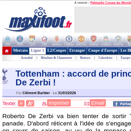
A retenir :
Palmarès Coupe du Mond
OM
PSG
Lyon
Lille
Monaco
Chelsea
Man Utd
Arsenal
Liverpool
ManCity
Ba
+ de clubs
Mercato
Ligue 1
L2/Coupes
Etranger
Coupe d'Europe
Les B
Actualité
|
Résultats & Classement
|
Buteurs
|
Calendrier
|
Equipe
Tottenham : accord de prin
De Zerb
i !
Par
Clément Barbier
-
Le
31/03/2026
+
Imprimer
Email
A
Texte:
-
A
Roberto De Zerbi va bien tenter de sortir
panade. D'abord réticent à l'idée de s'engag
en cours de saison, au vu de la menace d