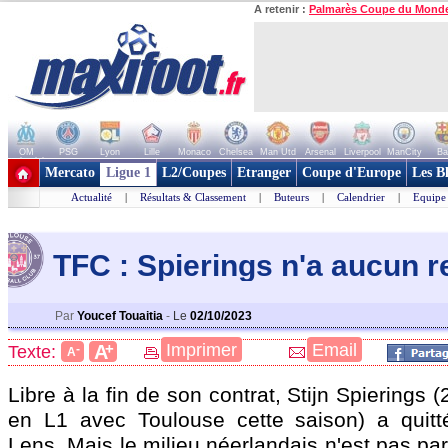
A retenir :
Palmarès Coupe du Mond
OM
PSG
Lyon
Lille
Monaco
Chelsea
Man Utd
Arsenal
Liverpool
ManCity
Ba
+ de clubs
Mercato
Ligue 1
L2/Coupes
Etranger
Coupe d'Europe
Les B
Actualité
|
Résultats & Classement
|
Buteurs
|
Calendrier
|
Equipe
TFC : Spierings n'a aucun r
Par
Youcef Touaitia
-
Le
02/10/2023
+
Imprimer
Email
A
Texte:
-
A
Libre à la fin de son contrat, Stijn
Spierings
(2
en L1 avec Toulouse cette saison) a quitt
Lens. Mais le milieu néerlandais n'est pas pa