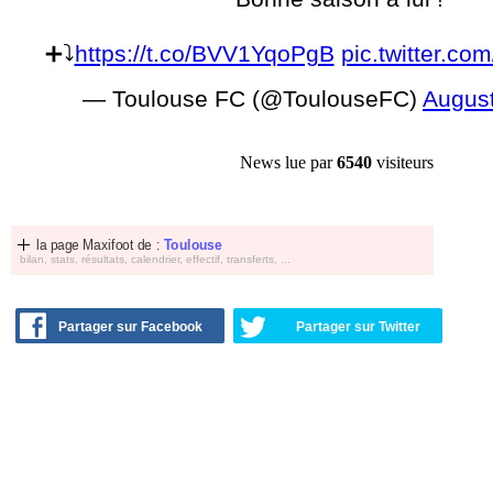
➕⤵️
https://t.co/BVV1YqoPgB
pic.twitter.c
— Toulouse FC (@ToulouseFC)
August
News lue par
6540
visiteurs
la page Maxifoot de :
Toulouse
bilan, stats, résultats, calendrier, effectif, transferts, ...
Partager sur Facebook
Partager sur Twitter