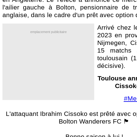
l'ailier gauche à Bolton, pensionnaire de tr
anglaise, dans le cadre d'un prêt avec option 
Arrivé chez l
emplacement publicitaire
2023 en pro
Nijmegen, Ci
15 matchs s
toulousain (
décisive).
Toulouse ann
Cissok
#Me
L'attaquant Ibrahim Cissoko est prêté avec o
Bolton Wanderers FC 🏴󠁧󠁢󠁥󠁮󠁧󠁿
Bonne saison à lui !