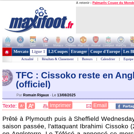
A retenir :
Palmarès Coupe du Mond
OM
PSG
Lyon
Lille
Monaco
Chelsea
Man Utd
Arsenal
Liverpool
ManCity
Ba
+ de clubs
Mercato
Ligue 1
L2/Coupes
Etranger
Coupe d'Europe
Les B
Actualité
|
Résultats & Classement
|
Buteurs
|
Calendrier
|
Equipe
TFC : Cissoko reste en Ang
(officiel)
Par
Romain Rigaux
-
Le
13/08/2025
+
Imprimer
Email
A
Texte:
-
A
Prêté à Plymouth puis à Sheffield Wednesday
saison passée, l'attaquant Ibrahimi Cissoko (
en Angleterre. Le Téfécé a annoncé ce mercr