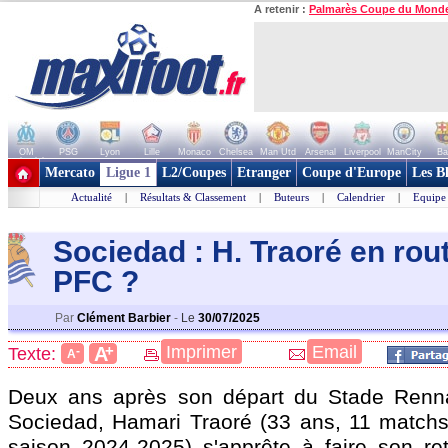
A retenir :
Palmarès Coupe du Mond
OM
PSG
Lyon
Lille
Monaco
Chelsea
Man Utd
Arsenal
Liverpool
ManCity
Ba
+ de clubs
Mercato
Ligue 1
L2/Coupes
Etranger
Coupe d'Europe
Les B
Actualité
|
Résultats & Classement
|
Buteurs
|
Calendrier
|
Equipe
Sociedad : H. Traoré en rou
PF
C ?
Par
Clément Barbier
-
Le
30/07/2025
+
Imprimer
Email
A
Texte:
-
A
Deux ans après son départ du Stade Renna
Sociedad, Hamari
Traoré
(33 ans, 11 matchs
saison 2024-2025) s'apprête à faire son re