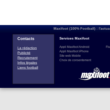
Maxifoot (100% Football) : l'actua
Services Maxifoot
Contacts
Appli Maxifoot Android
Flu
La rédaction
Appli Maxifoot iPhone
Publicité
Site web Mobile
Recrutement
Choix de consentement
Infos légales
Liens football