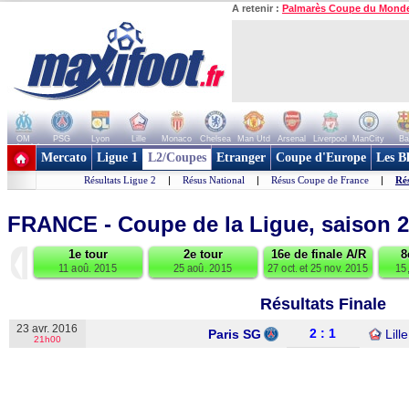
A retenir :
Palmarès Coupe du Mond
OM
PSG
Lyon
Lille
Monaco
Chelsea
Man Utd
Arsenal
Liverpool
ManCity
Ba
+ de clubs
Mercato
Ligue 1
L2/Coupes
Etranger
Coupe d'Europe
Les B
Résultats Ligue 2
|
Résus National
|
Résus Coupe de France
|
Ré
FRANCE - Coupe de la Ligue, saison 
◀
1e tour
2e tour
16e de finale
A/R
8
11 aoû. 2015
25 aoû. 2015
27 oct. et 25 nov. 2015
15
Résultats Finale
23 avr. 2016
2 : 1
Paris SG
Lille
21h00