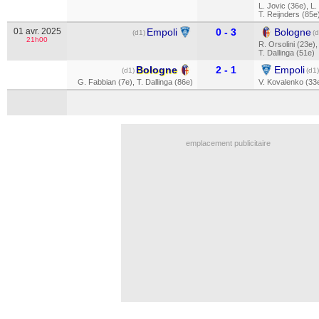
L. Jovic (36e)
,
L.
T. Reijnders (85e
01 avr. 2025
Empoli
0 - 3
Bologne
(d1)
(d
21h00
R. Orsolini (23e)
T. Dallinga (51e)
Bologne
2 - 1
Empoli
(d1)
(d1)
G. Fabbian (7e)
,
T. Dallinga (86e)
V. Kovalenko (33
emplacement publicitaire