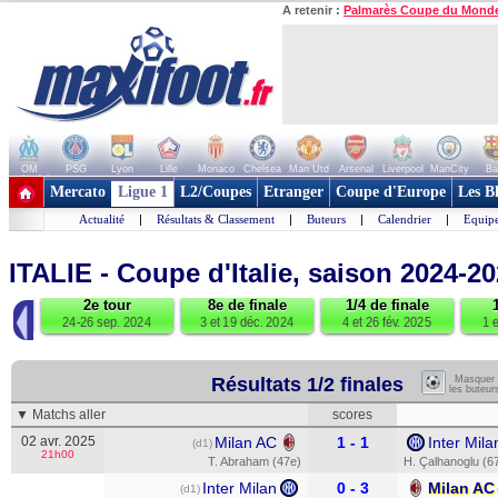
A retenir :
Palmarès Coupe du Mond
OM
PSG
Lyon
Lille
Monaco
Chelsea
Man Utd
Arsenal
Liverpool
ManCity
Ba
+ de clubs
Mercato
Ligue 1
L2/Coupes
Etranger
Coupe d'Europe
Les B
Actualité
|
Résultats & Classement
|
Buteurs
|
Calendrier
|
Equipe
ITALIE - Coupe d'Italie, saison 2024-2
2e tour
8e de finale
1/4 de finale
◀
24
24-26 sep. 2024
3 et 19 déc. 2024
4 et 26 fév. 2025
1 e
Résultats 1/2 finales
Masquer
les buteur
▼ Matchs aller
scores
02 avr. 2025
Milan AC
1 - 1
Inter Mila
(d1)
21h00
T. Abraham (47e)
H. Çalhanoglu (6
Inter Milan
0 - 3
Milan AC
(d1)