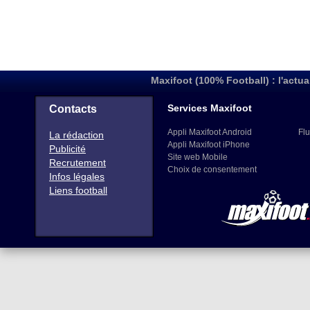
Maxifoot (100% Football) : l'actua
Services Maxifoot
Contacts
Appli Maxifoot Android
Flu
La rédaction
Appli Maxifoot iPhone
Publicité
Site web Mobile
Recrutement
Choix de consentement
Infos légales
Liens football