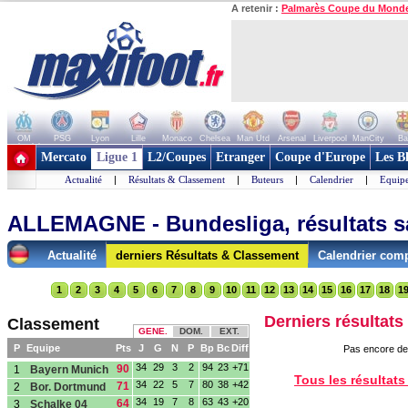
A retenir :
Palmarès Coupe du Mond
OM
PSG
Lyon
Lille
Monaco
Chelsea
Man Utd
Arsenal
Liverpool
ManCity
Ba
+ de clubs
Mercato
Ligue 1
L2/Coupes
Etranger
Coupe d'Europe
Les B
Actualité
|
Résultats & Classement
|
Buteurs
|
Calendrier
|
Equipe
ALLEMAGNE - Bundesliga, résultats s
Actualité
derniers Résultats & Classement
Calendrier comp
1
2
3
4
5
6
7
8
9
10
11
12
13
14
15
16
17
18
1
Derniers résultats
Classement
GENE.
DOM.
EXT.
P
Equipe
Pts
J
G
N
P
Bp
Bc
Diff
Pas encore de 
34
29
3
2
94
23
+71
90
1
Bayern Munich
Tous les résultats
34
22
5
7
80
38
+42
71
2
Bor. Dortmund
34
19
7
8
63
43
+20
64
3
Schalke 04