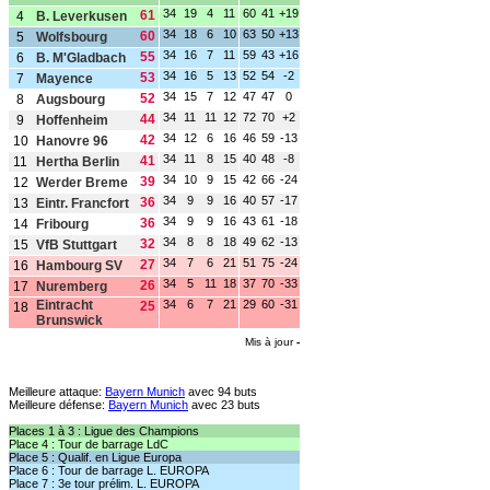
34
19
4
11
60
41
+19
61
4
B. Leverkusen
34
18
6
10
63
50
+13
60
5
Wolfsbourg
34
16
7
11
59
43
+16
55
6
B. M'Gladbach
34
16
5
13
52
54
-2
53
7
Mayence
34
15
7
12
47
47
0
52
8
Augsbourg
34
11
11
12
72
70
+2
44
9
Hoffenheim
34
12
6
16
46
59
-13
42
10
Hanovre 96
34
11
8
15
40
48
-8
41
11
Hertha Berlin
34
10
9
15
42
66
-24
39
12
Werder Breme
34
9
9
16
40
57
-17
36
13
Eintr. Francfort
34
9
9
16
43
61
-18
36
14
Fribourg
34
8
8
18
49
62
-13
32
15
VfB Stuttgart
34
7
6
21
51
75
-24
27
16
Hambourg SV
34
5
11
18
37
70
-33
26
17
Nuremberg
Eintracht
34
6
7
21
29
60
-31
25
18
Brunswick
Mis à jour
-
Meilleure attaque:
Bayern Munich
avec 94 buts
Meilleure défense:
Bayern Munich
avec 23 buts
Places 1 à 3 : Ligue des Champions
Place 4 : Tour de barrage LdC
Place 5 : Qualif. en Ligue Europa
Place 6 : Tour de barrage L. EUROPA
Place 7 : 3e tour prélim. L. EUROPA