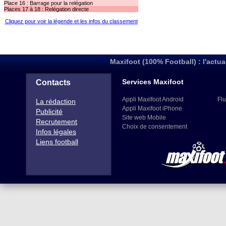
Place 16 : Barrage pour la relégation
Places 17 à 18 : Relégation directe
Cliquez pour voir la légende et les infos du classement
Maxifoot (100% Football) : l'actua
Services Maxifoot
Contacts
Appli Maxifoot Android
Flu
La rédaction
Appli Maxifoot iPhone
Publicité
Site web Mobile
Recrutement
Choix de consentement
Infos légales
Liens football