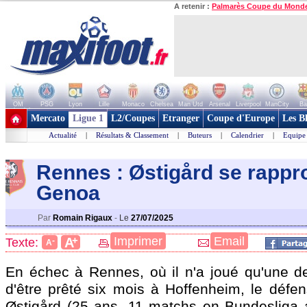
A retenir :
Palmarès Coupe du Mond
OM
PSG
Lyon
Lille
Monaco
Chelsea
Man Utd
Arsenal
Liverpool
ManCity
Ba
+ de clubs
Mercato
Ligue 1
L2/Coupes
Etranger
Coupe d'Europe
Les B
Actualité
|
Résultats & Classement
|
Buteurs
|
Calendrier
|
Equipe
Rennes : Østigård se rappr
Genoa
Par
Romain Rigaux
-
Le
27/07/2025
+
Imprimer
Email
A
Texte:
-
A
En échec à Rennes, où il n'a joué qu'une d
d'être prêté six mois à Hoffenheim, le défen
Østigård
(25 ans, 11 matchs en Bundesliga 