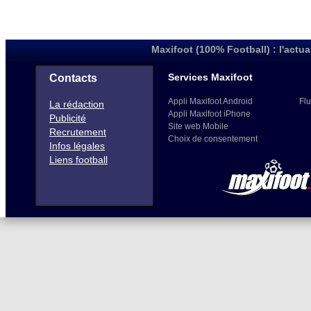
Maxifoot (100% Football) : l'actua
Services Maxifoot
Contacts
Appli Maxifoot Android
Flu
La rédaction
Appli Maxifoot iPhone
Publicité
Site web Mobile
Recrutement
Choix de consentement
Infos légales
Liens football