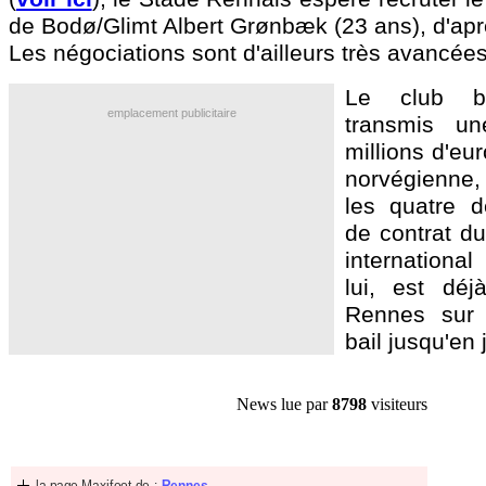
de Bodø/Glimt Albert Grønbæk (23 ans), d'apr
Les négociations sont d'ailleurs très avancées
Le club b
emplacement publicitaire
transmis u
millions d'eu
norvégienne, 
les quatre d
de contrat du
international
lui, est déj
Rennes sur 
bail jusqu'en 
News lue par
8798
visiteurs
la page Maxifoot de :
Rennes