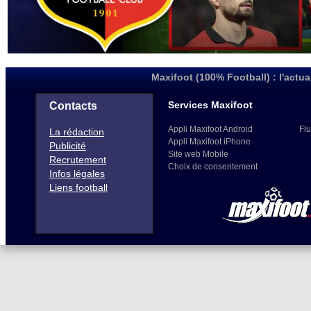
Maxifoot (100% Football) : l'actua
Services Maxifoot
Contacts
Appli Maxifoot Android
Flu
La rédaction
Appli Maxifoot iPhone
Publicité
Site web Mobile
Recrutement
Choix de consentement
Infos légales
Liens football