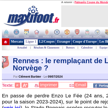
A retenir :
Palmarès Coupe du Mond
OM
PSG
Lyon
Lille
Monaco
Chelsea
Man Utd
Arsenal
Liverpool
ManCity
Ba
+ de clubs
Mercato
Ligue 1
L2/Coupes
Etranger
Coupe d'Europe
Les B
Actualité
|
Résultats & Classement
|
Buteurs
|
Calendrier
|
Equipe
Rennes : le remplaçant de 
Norvèg
e ?
Par
Clément Barbier
-
Le
09/07/2024
+
Imprimer
Email
A
Texte:
-
A
En passe de perdre Enzo Le
Fée
(24 ans, 
pour la saison 2023-2024), sur le point de re
(
voir ici
), le Stade Rennais espère recruter le