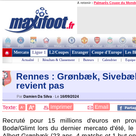
A retenir :
Palmarès Coupe du Mond
OM
PSG
Lyon
Lille
Monaco
Chelsea
Man Utd
Arsenal
Liverpool
ManCity
Ba
+ de clubs
Mercato
Ligue 1
L2/Coupes
Etranger
Coupe d'Europe
Les B
Actualité
|
Résultats & Classement
|
Buteurs
|
Calendrier
|
Equipe
Rennes : Grønbæk, Sivebæ
revient pas
Par
Damien Da Silva
-
Le
16/09/2024
+
Imprimer
Email
A
Texte:
-
A
Recruté pour 15 millions d'euros en pr
Bodø/Glimt lors du dernier mercato d'été, le 
Albert
Grønbæk
(23 ans, 4 matchs et 1 but en