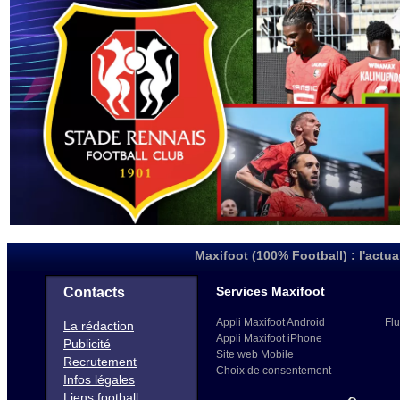
Maxifoot (100% Football) : l'actua
Services Maxifoot
Contacts
Appli Maxifoot Android
Flu
La rédaction
Appli Maxifoot iPhone
Publicité
Site web Mobile
Recrutement
Choix de consentement
Infos légales
Liens football