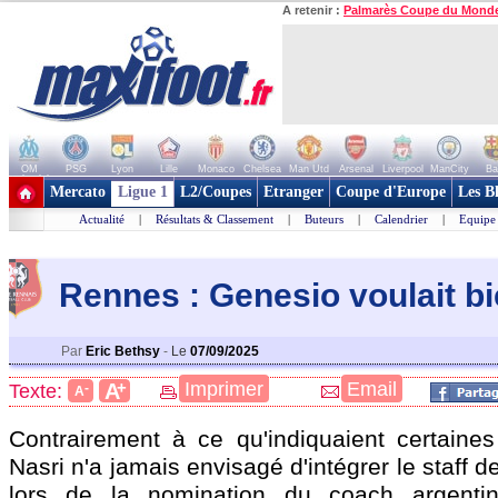
A retenir :
Palmarès Coupe du Mond
OM
PSG
Lyon
Lille
Monaco
Chelsea
Man Utd
Arsenal
Liverpool
ManCity
Ba
+ de clubs
Mercato
Ligue 1
L2/Coupes
Etranger
Coupe d'Europe
Les B
Actualité
|
Résultats & Classement
|
Buteurs
|
Calendrier
|
Equipe
Rennes : Genesio voulait bi
Par
Eric Bethsy
-
Le
07/09/2025
+
Imprimer
Email
A
Texte:
-
A
Contrairement à ce qu'indiquaient certaine
Nasri n'a jamais envisagé d'intégrer le staff 
lors de la nomination du coach argent