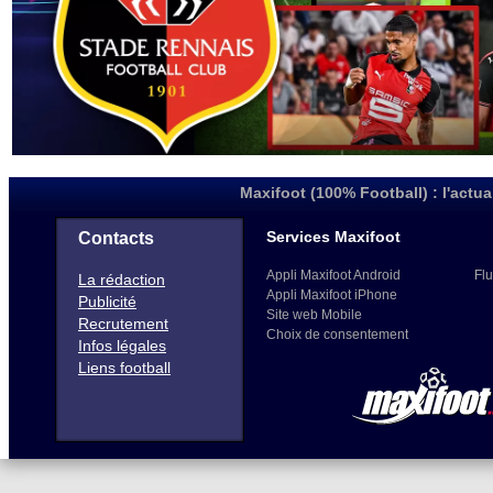
Maxifoot (100% Football) : l'actua
Services Maxifoot
Contacts
Appli Maxifoot Android
Flu
La rédaction
Appli Maxifoot iPhone
Publicité
Site web Mobile
Recrutement
Choix de consentement
Infos légales
Liens football