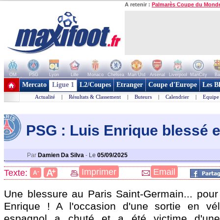
A retenir :
Palmarès Coupe du Mond
OM
PSG
Lyon
Lille
Monaco
Chelsea
Man Utd
Arsenal
Liverpool
ManCity
Ba
+ de clubs
Mercato
Ligue 1
L2/Coupes
Etranger
Coupe d'Europe
Les B
Actualité
|
Résultats & Classement
|
Buteurs
|
Calendrier
|
Equipe
PSG : Luis Enrique blessé e
Par
Damien Da Silva
-
Le
05/09/2025
+
Imprimer
Email
A
Texte:
-
A
Une blessure au Paris Saint-Germain... pour 
Enrique ! A l'occasion d'une sortie en vél
espagnol a chuté et a été victime d'une