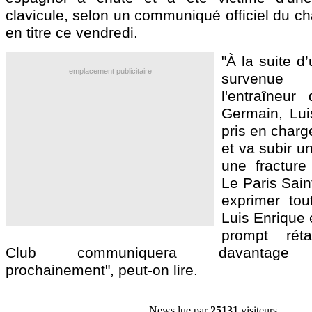
clavicule, selon un communiqué officiel du c
en titre ce vendredi.
"À la suite d
emplacement publicitaire
survenue 
l'entraîneur
Germain, Lui
pris en charg
et va subir u
une fracture 
Le Paris Sain
exprimer tou
Luis Enrique 
prompt réta
Club communiquera davantage d'
prochainement", peut-on lire.
News lue par
25131
visiteurs