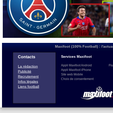
Maxifoot (100% Football) : l'actua
Services Maxifoot
Contacts
Appli Maxifoot Android
Flu
La rédaction
Appli Maxifoot iPhone
Publicité
Site web Mobile
Recrutement
Choix de consentement
Infos légales
Liens football