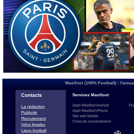
Maxifoot (100% Football) : l'actua
Services Maxifoot
Contacts
Appli Maxifoot Android
Flu
La rédaction
Appli Maxifoot iPhone
Publicité
Site web Mobile
Recrutement
Choix de consentement
Infos légales
Liens football