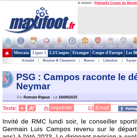
A retenir :
Palmarès Coupe du Mond
OM
PSG
Lyon
Lille
Monaco
Chelsea
Man Utd
Arsenal
Liverpool
ManCity
Ba
+ de clubs
Mercato
Ligue 1
L2/Coupes
Etranger
Coupe d'Europe
Les B
Actualité
|
Résultats & Classement
|
Buteurs
|
Calendrier
|
Equipe
PSG : Campos raconte le dé
Neymar
Par
Romain Rigaux
-
Le
16/09/2025
+
Imprimer
Email
A
Texte:
-
A
Invité de RMC lundi soir, le conseiller sporti
Germain Luis Campos revenu sur le dépar
ans) à l'été 2023. Le dirigeant parisien a ex