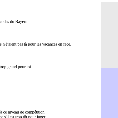
Real : Mast
07/08
Man City :
07/08
Rennes : Ha
07/08
Palace : To
07/08
OM : B. Gen
07/08
TFC : Sion
07/08
PSG : Live
07/08
Norvège : 
07/08
PSG : Mbay
07/08
Monaco : F
07/08
Grenade : 
07/08
Juve : Zheg
07/08
OM : Aguer
07/08
Arsenal : G
07/08
Nantes : d
07/08
Monaco : l
07/08
Man Utd : B
07/08
Man City :
07/08
Naples : l
07/08
OM : Lucas
07/08
PSG : le co
07/08
PSG : une 
07/08