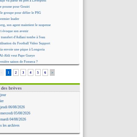
aujo va partir en prêt à Liverpool
 pousse pour Gouiri
le groupe pour défier le PSG
premier leader
erg, son agent maintient le suspense
i évoque son avenir
e transfert d'Asllani tombe à l'eau
tilisation du Football Video Support
ia envoie une pique à Longoria
: Al-Ahli veut Pape Gueye
ernière saison de Fonseca ?
uveau prétendant pour Højbjerg
<
1
2
3
4
5
6
>
 gardien norvégien en approche ?
urt a versé 120 M€ en 2026
tours dans le groupe face à Man Utd ?
 des brèves
n Carlos va partir en Italie
 jour
 avec sursis requis contre un arbitre
ier
'est signé pour Luca Zidane (off.)
 jeudi 06/08/2026
Ruggeri en route pour Aston Villa
 mercredi 05/08/2026
lipe Luis soutient Biereth
 mardi 04/08/2026
ala prêté à Getafe (officiel)
s les archives
 va signer en Croatie
aples vise Gabriel Jesus