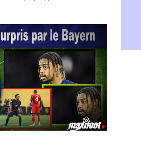
Francfort :
07/08
Strasbourg 
07/08
Monaco : F
07/08
Dortmund :
07/08
Barça : pr
07/08
Argentine :
07/08
Tottenham 
07/08
Barça : l'a
07/08
FIFA : la C
06/08
CdM 2030 :
06/08
Rennes : Em
06/08
Côte d'Ivoi
06/08
Rennes : H
06/08
Man City :
06/08
Man Utd : Z
06/08
Amical : M
06/08
Nantes : De
06/08
OM : le clu
06/08
Monaco : l
06/08
FIFA : Teb
06/08
FIFA : l'UE
06/08
PSG : Teba
06/08
Real : Vini
06/08