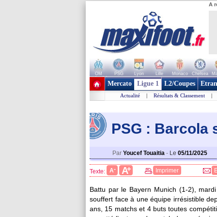
A r
OM
PSG
Lyon
Lille
Monaco
Chelsea
Ma
+ de clubs
Mercato
Ligue 1
L2/Coupes
Etran
Actualité
|
Résultats & Classement
|
PSG : Barcola 
Par
Youcef Touaitia
-
Le
05/11/2025
+
A
-
A
Imprimer
Texte:
Battu par le Bayern Munich (1-2), mard
souffert face à une équipe irrésistible de
ans, 15 matchs et 4 buts toutes compétiti