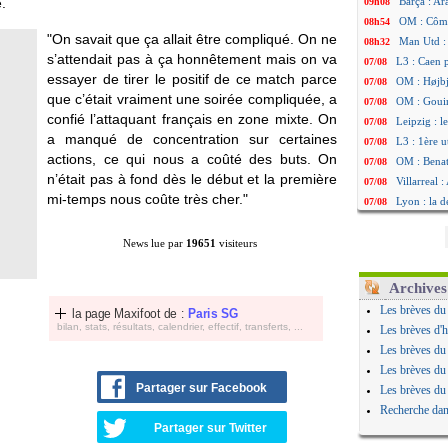
.
Barça : Ar
09h08
OM : Côme
08h54
"On savait que ça allait être compliqué. On ne
Man Utd : 
08h32
s’attendait pas à ça honnêtement mais on va
L3 : Caen 
07/08
essayer de tirer le positif de ce match parce
OM : Højbj
07/08
que c’était vraiment une soirée compliquée, a
OM : Gouir
07/08
confié l’attaquant français en zone mixte. On
Leipzig : l
07/08
a manqué de concentration sur certaines
L3 : 1ère u
07/08
actions, ce qui nous a coûté des buts. On
OM : Benat
07/08
n’était pas à fond dès le début et la première
Villarreal 
07/08
mi-temps nous coûte très cher."
Lyon : la d
07/08
OM : un no
07/08
Brest : un
07/08
News lue par
19651
visiteurs
OM : McCo
07/08
PSG : 4 re
07/08
Archives
Nice : Kevi
07/08
Les brèves du
la page Maxifoot de :
Paris SG
L1 : prison
07/08
bilan, stats, résultats, calendrier, effectif, transferts, ...
Les brèves d'h
Leganés : c
07/08
Les brèves du
Atletico : 
07/08
Les brèves du
Monaco : Fi
07/08
Partager sur Facebook
Les brèves du
Lyon : Mang
07/08
Recherche dan
PSG : Nsoki
07/08
Partager sur Twitter
Arsenal : N
07/08