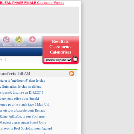
BLEAU PHASE FINALE Coupe du Monde
Résultats
Bayern
Dortmund
Classements
Calendriers
s
|
ransferts 24h/24
ia et la "médiocrité" dans le club
: Guimarães, le club se défend
re journée à suivre en DIRECT !
deuxième offre pour Suzuki
roupe pour le match face à Man Utd
ur où tout a basculé pour Benatia
Reine-Adélaïde, le sort s'acharne...
Mawissa a gravement blessé Uche
rd avec la Real Sociedad pour Aguerd