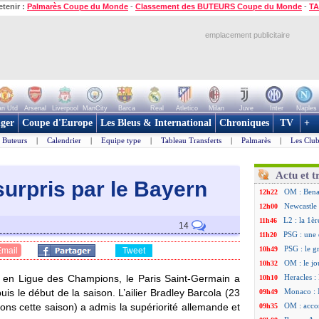
etenir :
Palmarès Coupe du Monde
-
Classement des BUTEURS Coupe du Monde
-
TA
emplacement publicitaire
n Utd
Arsenal
Liverpool
ManCity
Barca
Real
Atletico
Milan
Juve
Inter
Naples
ger
Coupe d'Europe
Les Bleus & International
Chroniques
TV
+
Buteurs
|
Calendrier
|
Equipe type
|
Tableau Transferts
|
Palmarès
|
Les Club
Actu et t
surpris par le Bayern
OM : Benat
12h22
Newcastle 
12h00
L2 : la 1è
11h46
14
PSG : une 
11h20
PSG : le g
10h49
Email
Tweet
OM : le jo
10h32
i en Ligue des Champions, le Paris Saint-Germain a
Heracles : 
10h10
puis le début de la saison. L’ailier Bradley
Barcola
(23
Monaco : 
09h49
ons cette saison) a admis la supériorité allemande et
OM : acco
09h35