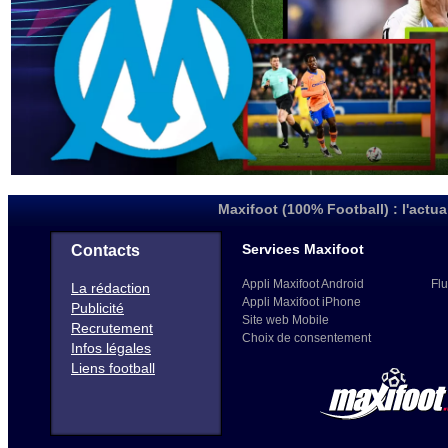
Maxifoot (100% Football) : l'actua
Services Maxifoot
Contacts
Appli Maxifoot Android
Flu
La rédaction
Appli Maxifoot iPhone
Publicité
Site web Mobile
Recrutement
Choix de consentement
Infos légales
Liens football