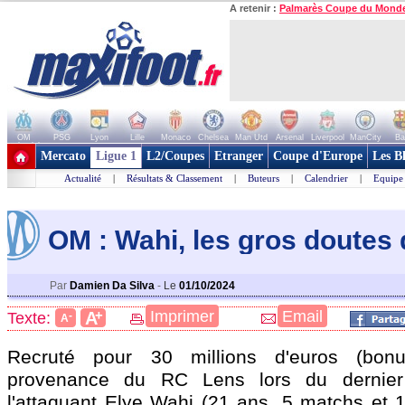
A retenir :
Palmarès Coupe du Mond
OM
PSG
Lyon
Lille
Monaco
Chelsea
Man Utd
Arsenal
Liverpool
ManCity
Ba
+ de clubs
Mercato
Ligue 1
L2/Coupes
Etranger
Coupe d'Europe
Les B
Actualité
|
Résultats & Classement
|
Buteurs
|
Calendrier
|
Equipe
OM : Wahi, les gros doutes
Par
Damien Da Silva
-
Le
01/10/2024
+
Imprimer
Email
A
Texte:
-
A
Recruté pour 30 millions d'euros (bon
provenance du RC Lens lors du dernier 
l'attaquant Elye
Wahi
(21 ans, 5 matchs et 1