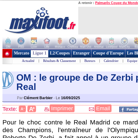
A retenir :
Palmarès Coupe du Mond
OM
PSG
Lyon
Lille
Monaco
Chelsea
Man Utd
Arsenal
Liverpool
ManCity
Ba
+ de clubs
Mercato
Ligue 1
L2/Coupes
Etranger
Coupe d'Europe
Les B
Actualité
|
Résultats & Classement
|
Buteurs
|
Calendrier
|
Equipe
OM : le groupe de De Zerbi 
Real
Par
Clément Barbier
-
Le
16/09/2025
+
Imprimer
Email
A
Texte:
-
A
Pour le choc contre le Real Madrid ce mard
des Champions, l'entraîneur de l'Olympiqu
Roberto De Zerbi, a fait appel à un groupe d