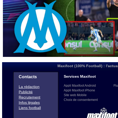
Maxifoot (100% Football) : l'actua
Services Maxifoot
Contacts
Appli Maxifoot Android
Flu
La rédaction
Appli Maxifoot iPhone
Publicité
Site web Mobile
Recrutement
Choix de consentement
Infos légales
Liens football