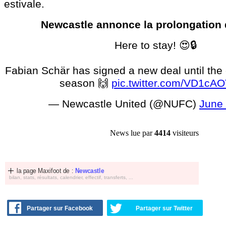
estivale.
Newcastle annonce la prolongation
Here to stay! 😍🔒
Fabian Schär has signed a new deal until the 
season 🙌
pic.twitter.com/VD1cA
— Newcastle United (@NUFC)
June 
News lue par
4414
visiteurs
la page Maxifoot de :
Newcastle
bilan, stats, résultats, calendrier, effectif, transferts, ...
Partager sur Facebook
Partager sur Twitter