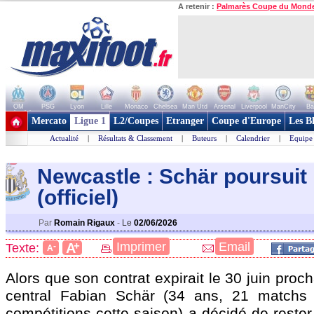
A retenir :
Palmarès Coupe du Mond
OM
PSG
Lyon
Lille
Monaco
Chelsea
Man Utd
Arsenal
Liverpool
ManCity
Ba
+ de clubs
Mercato
Ligue 1
L2/Coupes
Etranger
Coupe d'Europe
Les B
Actualité
|
Résultats & Classement
|
Buteurs
|
Calendrier
|
Equipe
Newcastle : Schär poursuit 
(officiel)
Par
Romain Rigaux
-
Le
02/06/2026
+
Imprimer
Email
A
Texte:
-
A
Alors que son contrat expirait le 30 juin proc
central Fabian
Schär
(34 ans, 21 matchs 
compétitions cette saison) a décidé de reste