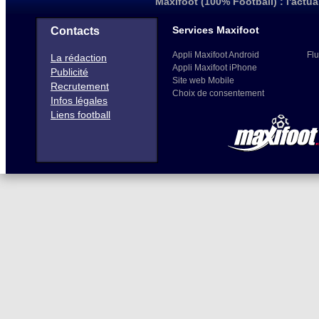
Maxifoot (100% Football) : l'actua
Services Maxifoot
Contacts
Appli Maxifoot Android
Flu
La rédaction
Appli Maxifoot iPhone
Publicité
Site web Mobile
Recrutement
Choix de consentement
Infos légales
Liens football