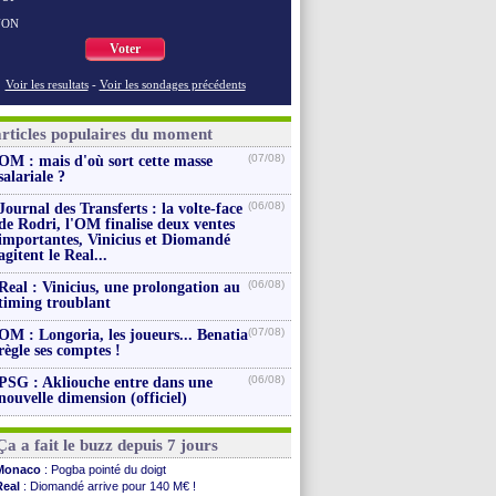
NON
Voter
Voir les resultats
-
Voir les sondages précédents
articles populaires du moment
(07/08)
OM : mais d'où sort cette masse
salariale ?
(06/08)
Journal des Transferts : la volte-face
de Rodri, l'OM finalise deux ventes
importantes, Vinicius et Diomandé
agitent le Real...
(06/08)
Real : Vinicius, une prolongation au
timing troublant
(07/08)
OM : Longoria, les joueurs... Benatia
règle ses comptes !
(06/08)
PSG : Akliouche entre dans une
nouvelle dimension (officiel)
Ça a fait le buzz depuis 7 jours
Monaco
: Pogba pointé du doigt
Real
: Diomandé arrive pour 140 M€ !