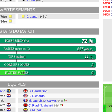
 (55e)
I. Sarr
(44e)
13h55
06/08
13h48
07/08
13h30
AVERTISSEMENTS
06/08
12h49
06/08
 (70e)
J. Larsen
(45e)
12h22
06/08
12h00
 (84e)
06/08
11h46
11h20
STATS DU MATCH
10h49
10h32
10h10
72 %
POSSESSION
(%)
09h49
PASSES
657
(réussies %)
(86 %)
TIRS
11
(cadrés)
(5)
CORNERS JOUES
3
FAUTES SUBIES
9
EQUIPES
acic
D. Henderson
kovic
C. Richards
isic
M. Lacroix
(
J. Canvot
, 64e)
ovi?
C. Riad
(
T. Mitchell
, 86e)
Vr
Z
B
R
amic
D. Muñoz
I