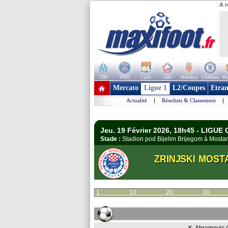
A r
OM
PSG
Lyon
Lille
Monaco
Chelsea
Ma
+ de clubs
Mercato
Ligue 1
L2/Coupes
Etran
Actualité
|
Résultats & Classement
|
Jeu. 19 Février 2026, 18h45 - LIGUE
Stade :
Stadion pod Bijelim Brijegom à Most
ZRINJSKI MOST
1
10
20
30