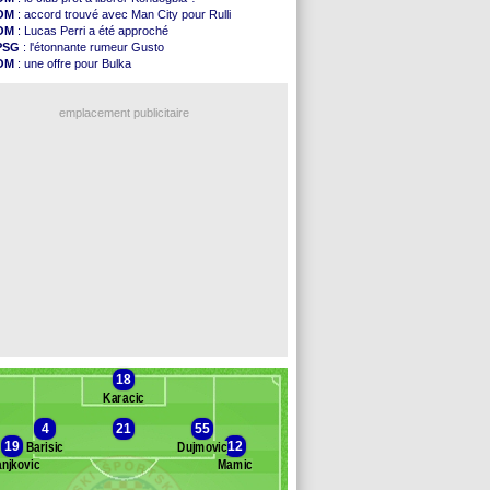
Arsenal
: c'est signé pour Guimaraes (officiel)
OM
: accord trouvé avec Man City pour Rulli
Amical
: Le Mans concède un nul
OM
: Lucas Perri a été approché
Real
: Mourinho durcit les règles
PSG
: l'étonnante rumeur Gusto
Amical
: Toulouse s'incline lourdement
OM
: une offre pour Bulka
OM
: Benatia et la "médiocrité" dans le club
Ouganda
: Owori battu à mort à Kampala
Newcastle
: Guimarães, le club se défend
OM
: une offre refusée pour Aguerd
L2
: la 1ère journée à suivre en DIRECT !
emplacement publicitaire
PSG
: une deuxième offre pour Suzuki
PSG
: le groupe pour le match face à Man Utd
OM
: le jour où tout a basculé pour Benatia
Heracles
: Reine-Adélaïde, le sort s'acharne...
Monaco
: Mawissa a gravement blessé Uche
Voir les brèves précédentes
18
Karacic
4
21
55
19
12
Barisic
Dujmovic
anjkovic
Mamic
anc des remplaçants
Zrinjski Mostar