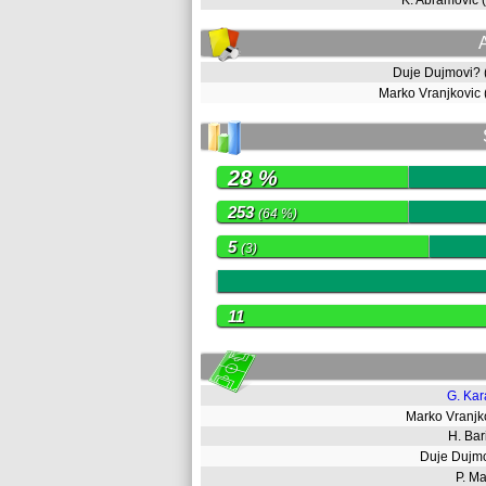
K. Abramovic
Duje Dujmovi?
Marko Vranjkovic
28 %
253
(64 %)
5
(3)
0
11
G. Kar
Marko Vranj
H. Bar
Duje Dujm
P. M