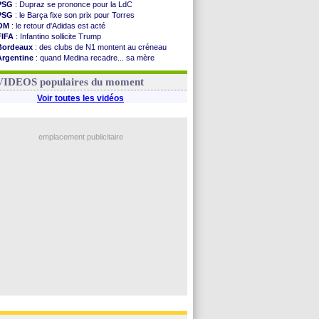
PSG
: Dupraz se prononce pour la LdC
PSG
: le Barça fixe son prix pour Torres
OM
: le retour d'Adidas est acté
FIFA
: Infantino sollicite Trump
Bordeaux
: des clubs de N1 montent au créneau
Argentine
: quand Medina recadre... sa mère
Real
: le démenti de Leipzig pour Diomandé
OM
: Paixão attire un 2e club anglais
VIDEOS populaires du moment
Voir toutes les vidéos
emplacement publicitaire