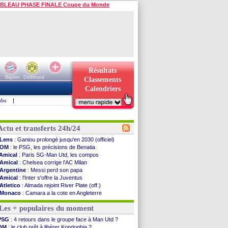
BLEAU PHASE FINALE Coupe du Monde
Résultats
Bayern
Dortmund
Classements
Calendriers
ubs
|
Actu et transferts 24h/24
Lens
: Ganiou prolongé jusqu'en 2030 (officiel)
OM
: le PSG, les précisions de Benatia
Amical
: Paris SG-Man Utd, les compos
Amical
: Chelsea corrige l'AC Milan
Argentine
: Messi perd son papa
Amical
: l'Inter s'offre la Juventus
Atletico
: Almada rejoint River Plate (off.)
Monaco
: Camara a la cote en Angleterre
Amical
: encore une défaite pour Strasbourg
Les + populaires du moment
OM
: la piste Goore en attaque
PSG
: ça négocie avec le Barça pour Torres
PSG
: 4 retours dans le groupe face à Man Utd ?
Amical
: Rennes s'incline contre Brentford
OM
: le club prêt à libérer Kondogbia ?