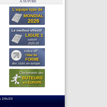
A SUIVRE
L'equipe type de
MONDIAL
2026
Le meilleur effectif
LIGUE 1
saison
2025-26
Indice MF :
l'état de
FORME
des clubs en europe
Classements des
BUTEURS
en EUROPE
o 24h/24