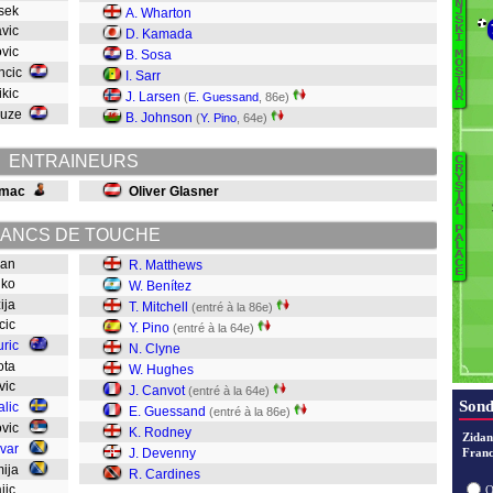
N
asek
A. Wharton
J
S
Savic
M
K
D. Kamada
I
Ca
ovic
B. Sosa
M
O
S
ancic
S
I. Sarr
T
Na
A
ikic
J. Larsen
(
E. Guessand
, 86e)
R
Cuze
B. Johnson
(
Y. Pino
, 64e)
Ju
ENTRAINEURS
C
B
R
Y
S
imac
Oliver Glasner
C
T
A
L
D
P
ANCS DE TOUCHE
R
A
L
G
A
gdan
R. Matthews
C
E
C
ajko
W. Benítez
H
zija
T. Mitchell
(entré à la 86e)
Cl
acic
Y. Pino
(entré à la 64e)
Pi
uric
N. Clyne
Mi
kota
W. Hughes
Be
ovic
J. Canvot
(entré à la 64e)
M
Sond
alic
E. Guessand
(entré à la 86e)
ovic
K. Rodney
Zidan
var
J. Devenny
Franc
mija
R. Cardines
ajic
O