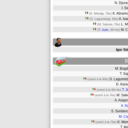
N. Djur
I. 
K. Abram
(K. Memija, 76e)
A. Iv
(D. Lagumdzija, 90e)
L. M
(M. Sakota, 76e)
M. 
(
T. Juric
, 90+4e)
Igor St
B
M. Bo
T. S
D. Lagumd
(entré à la 90e)
D. Kar
T. J
(entré à la 90+4e)
M. Sa
(entré à la 76e)
A. Arap
A. N
S. Surdan
M. Ca
K. Me
(entré à la 76e)
T. M