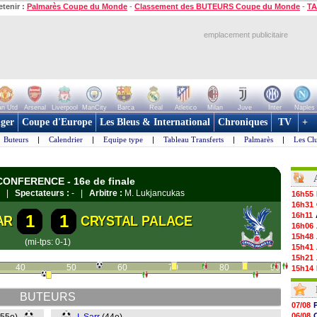
etenir :
Palmarès Coupe du Monde
-
Classement des BUTEURS Coupe du Monde
-
TA
emplacement publicitaire
n Utd
Arsenal
Liverpool
ManCity
Barca
Real
Atletico
Milan
Juve
Inter
Naples
ger
Coupe d'Europe
Les Bleus & International
Chroniques
TV
+
Buteurs
|
Calendrier
|
Equipe type
|
Tableau Transferts
|
Palmarès
|
Les Cl
 CONFERENCE - 16e de finale
ar |
Spectateurs :
- |
Arbitre :
M. Lukjancukas
16h55
16h31
16h11
1
1
AR
CRYSTAL PALACE
16h06
15h48
(mi-tps: 0-1)
15h41
15h21
40
50
60
70
80
90
15h14
14h59
14h43
BUTEURS
14h14
07/08
13h59
06/08