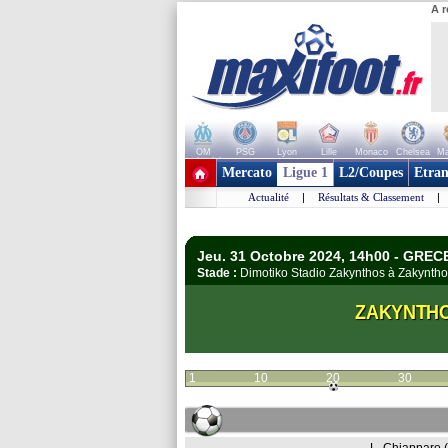
A r
OM
PSG
Lyon
Lille
Monaco
Chelsea
Ma
+ de clubs
Mercato
Ligue 1
L2/Coupes
Etran
Actualité
|
Résultats & Classement
|
Jeu. 31 Octobre 2024, 14h00 - GREC
Stade :
Dimotiko Stadio Zakynthos à Zakynt
ZAKYNTH
1
10
20
30