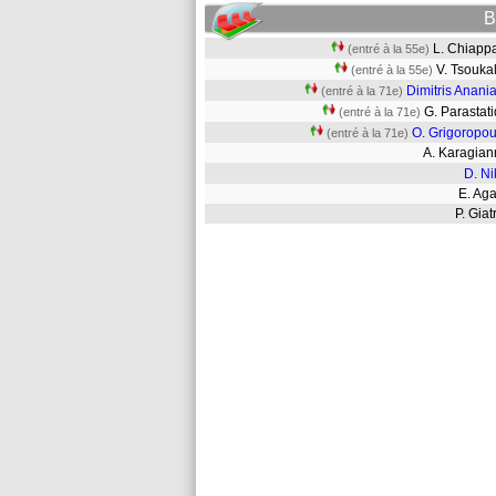
B
L. Chiap
(entré à la 55e)
V. Tsouk
(entré à la 55e)
Dimitris Anani
(entré à la 71e)
G. Parastat
(entré à la 71e)
O. Grigoropou
(entré à la 71e)
A. Karagia
D. Ni
E. Ag
P. Gia