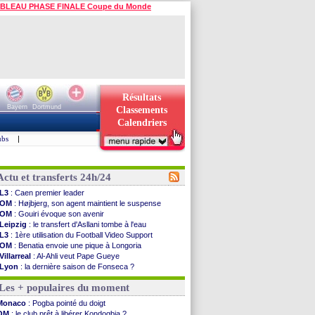
BLEAU PHASE FINALE Coupe du Monde
Résultats
Bayern
Dortmund
Classements
Calendriers
ubs
|
Actu et transferts 24h/24
L3
: Caen premier leader
OM
: Højbjerg, son agent maintient le suspense
OM
: Gouiri évoque son avenir
Leipzig
: le transfert d'Asllani tombe à l'eau
L3
: 1ère utilisation du Football Video Support
OM
: Benatia envoie une pique à Longoria
Villarreal
: Al-Ahli veut Pape Gueye
Lyon
: la dernière saison de Fonseca ?
OM
: un nouveau prétendant pour Højbjerg
Les + populaires du moment
Brest
: un gardien norvégien en approche ?
OM
: McCourt a versé 120 M€ en 2026
Monaco
: Pogba pointé du doigt
PSG
: 4 retours dans le groupe face à Man Utd ...
OM
: le club prêt à libérer Kondogbia ?