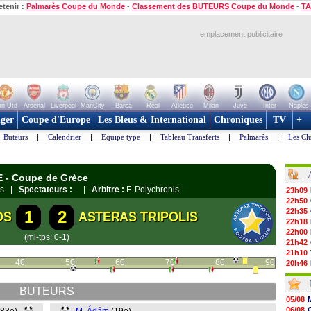
etenir :
Palmarès Coupe du Monde
-
Classement des BUTEURS Coupe du Monde
-
TA
emplacement publicitaire
n Utd
Arsenal
Liverpool
ManCity
Barca
Real
Atletico
Milan
Juve
Inter
Naples
ger
Coupe d'Europe
Les Bleus & International
Chroniques
TV
+
Buteurs
|
Calendrier
|
Equipe type
|
Tableau Transferts
|
Palmarès
|
Les Cl
E - Coupe de Grèce
hos |
Spectateurs :
- |
Arbitre :
F. Polychronis
23h09
22h50
22h35
1
2
OS
ASTERAS TRIPOLIS
22h18
22h00
(mi-tps: 0-1)
21h42
21h10
40
50
60
70
80
90
20h46
20h30
20h01
BUTEURS
19h18
05/08
19h09
06/08