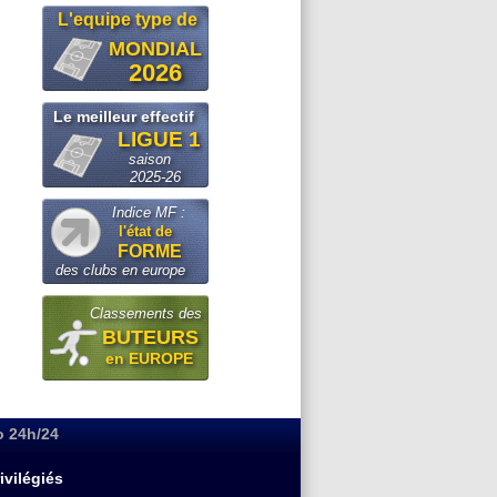
L'equipe type de
MONDIAL
2026
Le meilleur effectif
LIGUE 1
saison
2025-26
Indice MF :
l'état de
FORME
des clubs en europe
Classements des
BUTEURS
en EUROPE
o 24h/24
ivilégiés