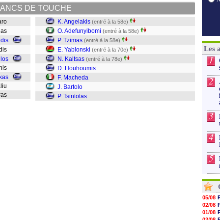
ANCS DE TOUCHE
paro
K. Angelakis
(entré à la 58e)
alas
O. Adefunyibomi
(entré à la 58e)
adis
P. Tzimas
(entré à la 58e)
Les 
idis
E. Yablonski
(entré à la 70e)
1
los
N. Kaltsas
(entré à la 78e)
nnis
D. Houhoumis
kas
F. Macheda
2
aliu
J. Bartolo
tras
P. Tsintotas
3
4
5
05/08
02/08
01/08
02/08