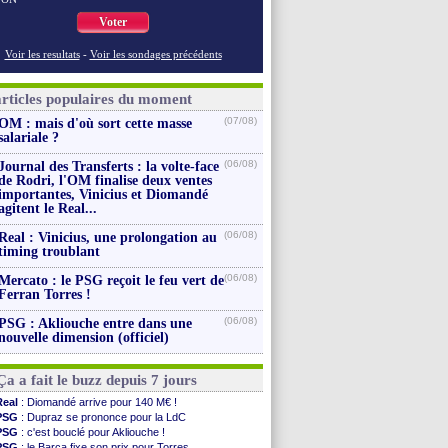
Voter
Voir les resultats
-
Voir les sondages précédents
articles populaires du moment
(07/08)
OM : mais d'où sort cette masse
salariale ?
(06/08)
Journal des Transferts : la volte-face
de Rodri, l'OM finalise deux ventes
importantes, Vinicius et Diomandé
agitent le Real...
(06/08)
Real : Vinicius, une prolongation au
timing troublant
(06/08)
Mercato : le PSG reçoit le feu vert de
Ferran Torres !
(06/08)
PSG : Akliouche entre dans une
nouvelle dimension (officiel)
Ça a fait le buzz depuis 7 jours
Real
: Diomandé arrive pour 140 M€ !
PSG
: Dupraz se prononce pour la LdC
PSG
: c'est bouclé pour Akliouche !
PSG
: le Barça fixe son prix pour Torres