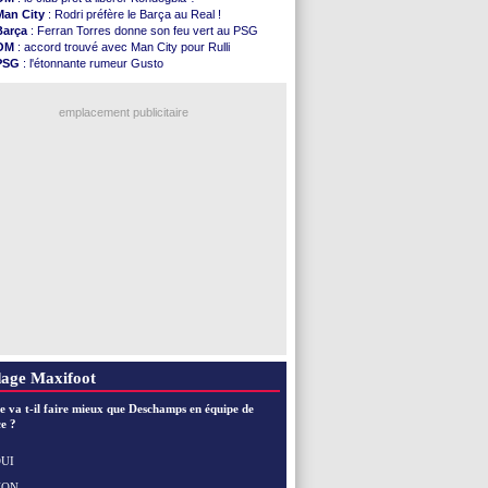
Nice
: Kevin Carlos va partir en Italie
Man City
: Rodri préfère le Barça au Real !
L1
: prison avec sursis requis contre un arbitre
Barça
: Ferran Torres donne son feu vert au PSG
Leganés
: c'est signé pour Luca Zidane (off.)
OM
: accord trouvé avec Man City pour Rulli
Atletico
: Ruggeri en route pour Aston Villa
PSG
: l'étonnante rumeur Gusto
Monaco
: Filipe Luis soutient Biereth
OM
: une offre pour Bulka
Lyon
: Mangala prêté à Getafe (officiel)
Ouganda
: Owori battu à mort à Kampala
PSG
: Nsoki va signer en Croatie
emplacement publicitaire
Arsenal
: Naples vise Gabriel Jesus
Real
: Mastantuono prêté à la Fiorentina (off.)
Man City
: accord avec le Barça pour Rodri ?
Rennes
: Haise a prolongé (officiel)
Palace
: Tomiyasu a convaincu (officiel)
Voir les brèves précédentes
age Maxifoot
e va t-il faire mieux que Deschamps en équipe de
e ?
UI
NON