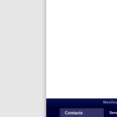
Maxifoo
Serv
Contacts