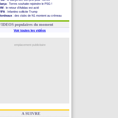
Barça
: Torres souhaite rejoindre le PSG !
OM
: le retour d'Adidas est acté
FIFA
: Infantino sollicite Trump
Bordeaux
: des clubs de N1 montent au créneau
Argentine
: quand Medina recadre... sa mère
Real
: le démenti de Leipzig pour Diomandé
VIDEOS populaires du moment
Voir toutes les vidéos
emplacement publicitaire
A SUIVRE