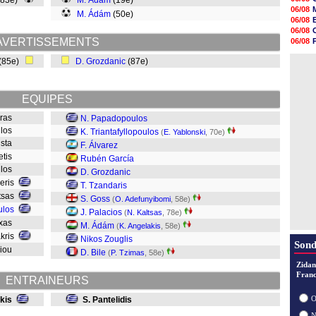
 (83e)
M. Ádám
(19e)
18h48
06/08
M. Ádám
(50e)
18h37
06/08
18h29
06/08
17h58
AVERTISSEMENTS
06/08
17h46
06/08
17h32
 (85e)
D. Grozdanic
(87e)
06/08
17h16
16h59
16h37
EQUIPES
16h33
16h27
uras
N. Papadopoulos
16h22
ulos
K. Triantafyllopoulos
(
E. Yablonski
, 70e)
usta
F. Álvarez
etis
Rubén García
ulos
D. Grozdanic
veris
T. Tzandaris
itsas
S. Goss
(
O. Adefunyibomi
, 58e)
ulos
J. Palacios
(
N. Kaltsas
, 78e)
axas
M. Ádám
(
K. Angelakis
, 58e)
akris
Nikos Zouglis
Sond
giou
D. Bile
(
P. Tzimas
, 58e)
Zidan
Franc
ENTRAINEURS
O
kis
S. Pantelidis