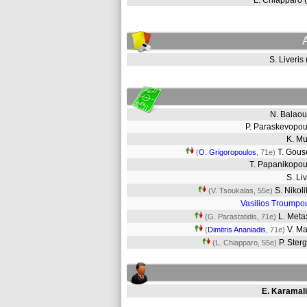
L. Chiapparo
S. Liveris
N. Balao
P. Paraskevopo
K. M
T. Gous
(
O. Grigoropoulos
, 71e)
T. Papanikopo
S. Li
S. Nikol
(V. Tsoukalas, 55e)
Vasilios Troumpo
L. Met
(G. Parastatidis, 71e)
V. M
(
Dimitris Ananiadis
, 71e)
P. Ster
(L. Chiapparo, 55e)
E. Karamali