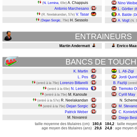
A. Chappuis
(
N. Lemina
, 69e)
Nino Weibe
Antonio Marchesano
L. Görtler
(
B
V. Tasar
(R. Neelakandan, 57e)
A. Balde
(
D
H. Sessolo
(
Dejan Sorgic
, 79e)
A. Vogt
(N. 
ENTRAINEURS
Martin Andermatt
Enrico Maa
BANCS DE TOUCH
K. Martin
L. Ati-Zigi
L. Pos
Jordi Quinti
Lorenzo Bittarelli
B. Fazliji
(entré à la 79e)
(entré
N. Lemina
Tiemoko O
(entré à la 69e)
M. Kanoute
Cyrill May
(entré à la 79e)
R. Neelakandan
N. Scherr
(entré à la 57e)
Dejan Sorgic
M. Stevano
(entré à la 79e)
Patrick Weber
C. Konietz
M. Novaresi
Diego Bes
taille moyenne des titulaires (cm) :
180,6
184,2
: taille moye
age moyen des titulaires (ans) :
29,6
24,8
: age moyen de