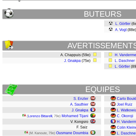
BUTEURS
L. Görtler
(6
A. Vogt
(88e
AVERTISSEMENT
A. Chappuis (59e)
H. Vanderme
J. Gnakpa
(75e)
L. Daschner
L. Görtler
(8
EQUIPES
S. Enzler
Carlo Bouk
A. Sauthier
Joel Ruiz
J. Gnakpa
L. Watkowi
Mohamed Tijani
C. Okoroji
(
Lorenzo Bittarelli
, 79e)
V. Kongsro
H. Vanderm
F. Saiz
Colin Klein
Ousmane Doumbia
(M. Kanoute, 79e)
L. Daschne