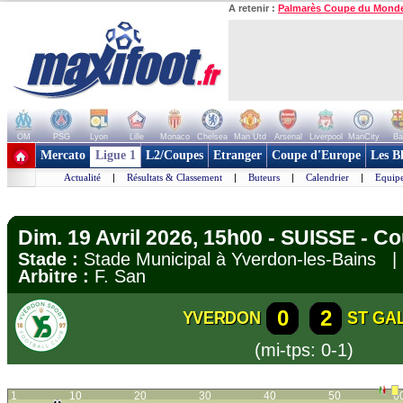
A retenir :
Palmarès Coupe du Mond
OM
PSG
Lyon
Lille
Monaco
Chelsea
Man Utd
Arsenal
Liverpool
ManCity
Ba
+ de clubs
Mercato
Ligue 1
L2/Coupes
Etranger
Coupe d'Europe
Les B
Actualité
|
Résultats & Classement
|
Buteurs
|
Calendrier
|
Equipe
Dim. 19 Avril 2026, 15h00 - SUISSE - C
Stade :
Stade Municipal à Yverdon-les-Bains
Arbitre :
F. San
0
2
YVERDON
ST GA
(mi-tps: 0-1)
1
10
20
30
40
50
6