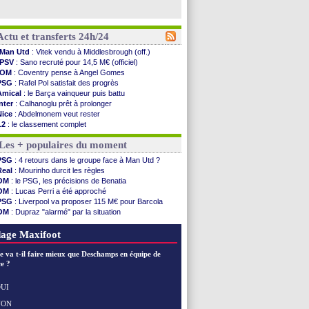
Actu et transferts 24h/24
Man Utd
: Vitek vendu à Middlesbrough (off.)
PSV
: Sano recruté pour 14,5 M€ (officiel)
OM
: Coventry pense à Angel Gomes
PSG
: Rafel Pol satisfait des progrès
Amical
: le Barça vainqueur puis battu
Inter
: Calhanoglu prêt à prolonger
Nice
: Abdelmonem veut rester
L2
: le classement complet
L2
: les résultats de la soirée
Les + populaires du moment
Amical
: Le Havre renversé par Oviedo
Amical
: Nice battu aux tirs au but
PSG
: 4 retours dans le groupe face à Man Utd ?
Benfica
: Ivanovic proche de Lens
Real
: Mourinho durcit les règles
OM
: Dupraz "alarmé" par la situation
OM
: le PSG, les précisions de Benatia
Atletico
: Alvarez, le Barça va revoir son offre
OM
: Lucas Perri a été approché
Lorient
: Mbamba prêté par Leverkusen (officiel)
PSG
: Liverpool va proposer 115 M€ pour Barcola
Amical
: le Real bat Ferencvaros
OM
: Dupraz "alarmé" par la situation
Naples
: Lukaku dit oui à Fenerbahçe
OM
: Benatia et la "médiocrité" dans le club
Amical
: Brest arrache le nul contre Venise
OM
: B. Genesio - "ce n'est pas idéal"
age Maxifoot
Amical
: un nouveau nul pour Le Mans
Amical
: un nul entre Auxerre et Troyes
e va t-il faire mieux que Deschamps en équipe de
LA Galaxy
: Sergi Roberto a signé (officiel)
e ?
Amical
: Angers fait tomber Lorient
Amical
: le Paris FC corrigé par Mayence
UI
Amical
: Rennes encore battu par Brentford
NON
Voir les brèves précédentes