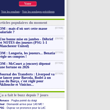
Voter
Voir les resultats
-
Voir les sondages précédents
articles populaires du moment
(07/08)
OM : mais d'où sort cette masse
salariale ?
(08/08)
Une bonne mise en jambes - Débrief
et NOTES des joueurs (PSG 1-1
Manchester United)
(07/08)
OM : Longoria, les joueurs... Benatia
règle ses comptes !
(07/08)
OM : McCourt a (encore) dépensé
une fortune en 2026
(07/08)
Journal des Transferts : Liverpool va
se lancer pour Barcola, Rodri à un
pas du Barça, c'est réglé pour
Akliouche et Vinicius...
Ça a fait le buzz depuis 7 jours
Monaco
: Pogba pointé du doigt
Real
: Diomandé arrive pour 140 M€ !
PSG
: Dupraz se prononce pour la LdC