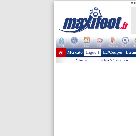
A r
OM
PSG
Lyon
Lille
Monaco
Chelsea
Ma
+ de clubs
Mercato
Ligue 1
L2/Coupes
Etran
Actualité
|
Résultats & Classement
|