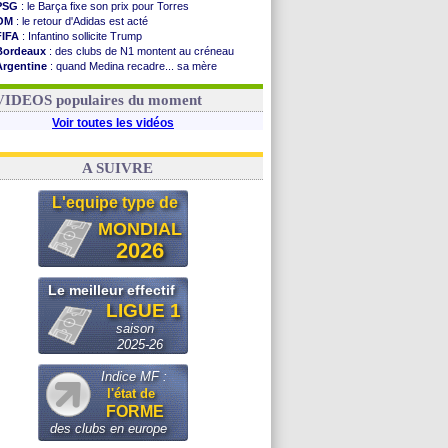
PSG
: le Barça fixe son prix pour Torres
OM
: le retour d'Adidas est acté
FIFA
: Infantino sollicite Trump
Bordeaux
: des clubs de N1 montent au créneau
Argentine
: quand Medina recadre... sa mère
Real
: le démenti de Leipzig pour Diomandé
OM
: le club prêt à libérer Kondogbia ?
VIDEOS populaires du moment
Voir toutes les vidéos
A SUIVRE
L'equipe type de
MONDIAL
2026
Le meilleur effectif
LIGUE 1
saison
2025-26
Indice MF :
l'état de
FORME
des clubs en europe