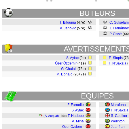
BUTEURS
T. Bifouma
(47e)
C. Gülselam
A. Jahovic
(57e)
J. Fernánde
P. Cissé
(44
AVERTISSEMENT
S. Aytaç
(9e)
E. Siopis
(7
Özer Özdemir
(41e)
F. N'Sakala
(
G. Chalali
(73e)
M. Donald
(90+7e)
EQUIPES
F. Farnolle
Marafona
S. Aytaç
F. N'Sakala
T. Hadebe
S. Caulker
(
A. Acquah
, 46e)
A. Mina
Welinton
Özer Özdemir
Juanfran