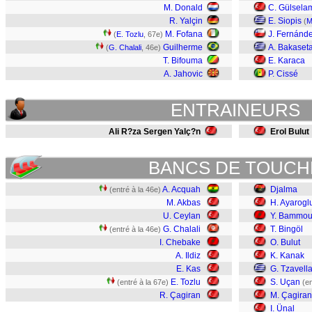
M. Donald
C. Gülsela
R. Yalçin
E. Siopis
(
M
M. Fofana
J. Fernánd
(
E. Tozlu
, 67e)
Guilherme
A. Bakaset
(
G. Chalali
, 46e)
T. Bifouma
E. Karaca
A. Jahovic
P. Cissé
ENTRAINEURS
Ali R?za Sergen Yalç?n
Erol Bulut
BANCS DE TOUCH
A. Acquah
Djalma
(entré à la 46e)
M. Akbas
H. Ayarogl
U. Ceylan
Y. Bammo
G. Chalali
T. Bingöl
(entré à la 46e)
I. Chebake
O. Bulut
A. Ildiz
K. Kanak
E. Kas
G. Tzavell
E. Tozlu
S. Uçan
(entré à la 67e)
(en
R. Çagiran
M. Çagiran
I. Ünal