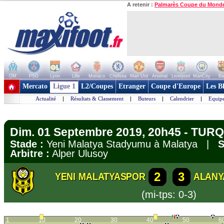
A retenir :
Palmarès Coupe du Mond
OM
PSG
Lyon
Lille
Monaco
Chelsea
Man Utd
Arsenal
Liverpool
ManCity
Ba
+ de clubs
Mercato
Ligue 1
L2/Coupes
Etranger
Coupe d'Europe
Les B
Actualité
|
Résultats & Classement
|
Buteurs
|
Calendrier
|
Equipe
Dim. 01 Septembre 2019, 20h45 - TURQU
Stade :
Yeni Malatya Stadyumu à Malatya |
S
Arbitre :
Alper Ulusoy
2
3
YENI MALATYASPOR
ALANY
(mi-tps: 0-3)
1
10
20
30
40
50
6