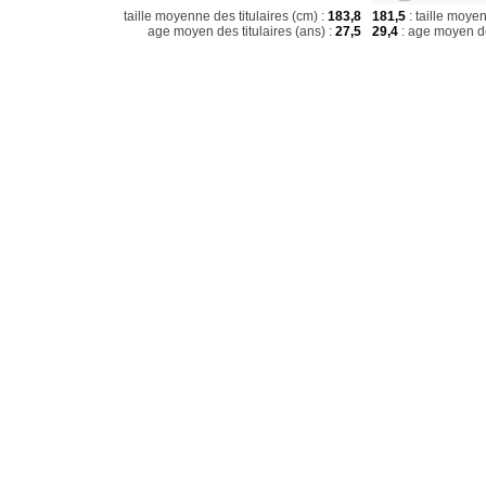
taille moyenne des titulaires (cm) :
183,8
181,5
: taille moye
age moyen des titulaires (ans) :
27,5
29,4
: age moyen de