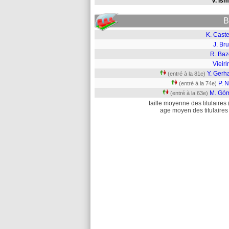
V. Ism
B
K. Cast
J. Br
R. Baz
Vieir
Y. Gerh
(entré à la 81e)
P. 
(entré à la 74e)
M. Gó
(entré à la 63e)
taille moyenne des titulaires 
age moyen des titulaires 