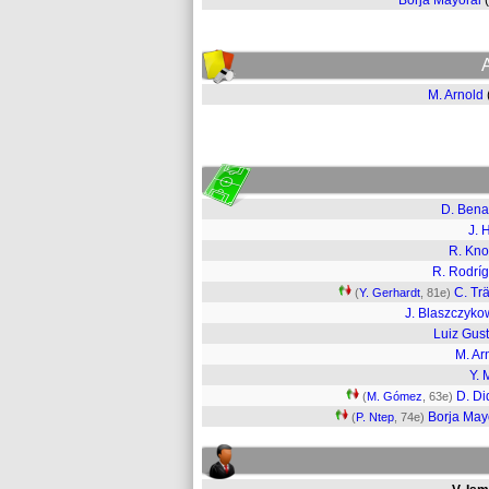
Borja Mayoral
M. Arnold
D. Bena
J. 
R. Kn
R. Rodrí
C. Tr
(
Y. Gerhardt
, 81e)
J. Blaszczyko
Luiz Gus
M. Ar
Y. 
D. Di
(
M. Gómez
, 63e)
Borja May
(
P. Ntep
, 74e)