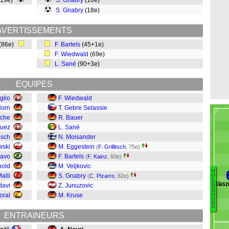
(19e)
S. Gnabry
(10e)
S. Gnabry
(18e)
AVERTISSEMENTS
(86e)
F. Bartels
(45+1e)
F. Wiedwald
(69e)
L. Sané
(90+3e)
EQUIPES
glio
F. Wiedwald
Horn
T. Gebre Selassie
oche
R. Bauer
guez
L. Sané
äsch
N. Moisander
wski
M. Eggestein
(
F. Grillitsch
, 75e)
tavo
F. Bartels
(
F. Kainz
, 60e)
nold
M. Veljkovic
W
Malli
S. Gnabry
O
(
C. Pizarro
, 82e)
L
Blasz
F
davi
Z. Junuzovic
C
S
B
oral
M. Kruse
O
B
U
R
B
G
ENTRAINEURS
Vi
G