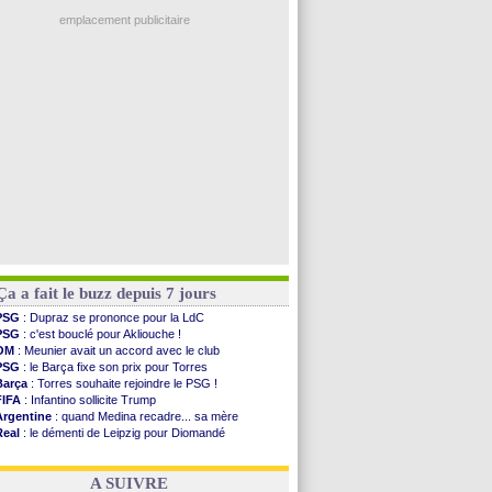
Man City
: Rodri préfère le Barça au Real !
Troyes
: Junior Diaz jusqu'en 2030 (officiel)
emplacement publicitaire
PSG
: Akliouche a signé (officiel)
OM
: une offre pour Bulka
PSG
: contrat signé pour Akliouche
Ouganda
: Owori battu à mort à Kampala
Arsenal
: Arteta veut créer une dynastie
Voir les brèves précédentes
Ça a fait le buzz depuis 7 jours
PSG
: Dupraz se prononce pour la LdC
PSG
: c'est bouclé pour Akliouche !
OM
: Meunier avait un accord avec le club
PSG
: le Barça fixe son prix pour Torres
Barça
: Torres souhaite rejoindre le PSG !
FIFA
: Infantino sollicite Trump
Argentine
: quand Medina recadre... sa mère
Real
: le démenti de Leipzig pour Diomandé
OM
: Paixão attire un 2e club anglais
FIFA
: le conseiller d'Infantino démissionne !
A SUIVRE