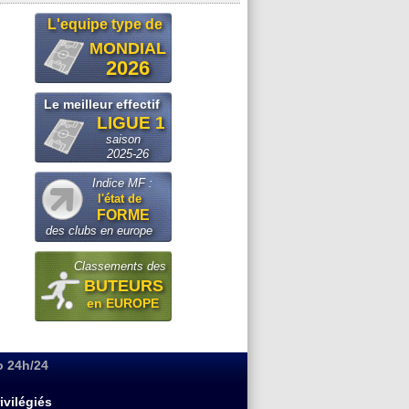
L'equipe type de
MONDIAL
2026
Le meilleur effectif
LIGUE 1
saison
2025-26
Indice MF :
l'état de
FORME
des clubs en europe
Classements des
BUTEURS
en EUROPE
o 24h/24
ivilégiés