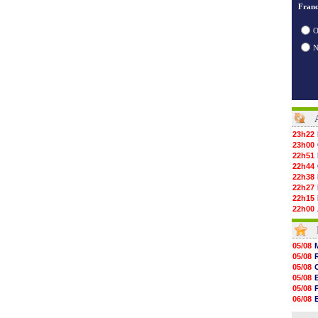
Franc
O
23h22
23h00
22h51
22h44
22h38
22h27
22h15
22h00
21h48
21h39
21h26
05/08
21h05
05/08
20h47
05/08
20h30
05/08
20h18
05/08
20h04
06/08
19h47
06/08
19h34