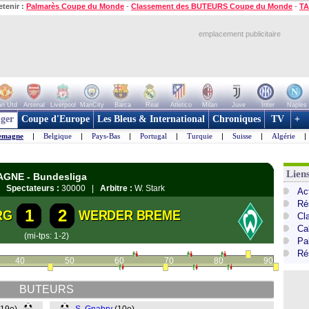
etenir :
Palmarès Coupe du Monde
-
Classement des BUTEURS Coupe du Monde
-
TA
emplacement publicitaire
n Utd
Arsenal
Liverpool
ManCity
Barca
Real
Atletico
Milan
Juve
Inter
Naples
ger
Coupe d'Europe
Les Bleus & International
Chroniques
TV
+
emagne
|
Belgique
|
Pays-Bas
|
Portugal
|
Turquie
|
Suisse
|
Algérie
|
Lien
MAGNE - Bundesliga
 |
Spectateurs :
30000 |
Arbitre :
W. Stark
Ac
Ré
1
2
RG
WERDER BREME
Cl
Ca
(mi-tps: 1-2)
Pa
Ré
40
50
60
70
80
90
BUTEURS