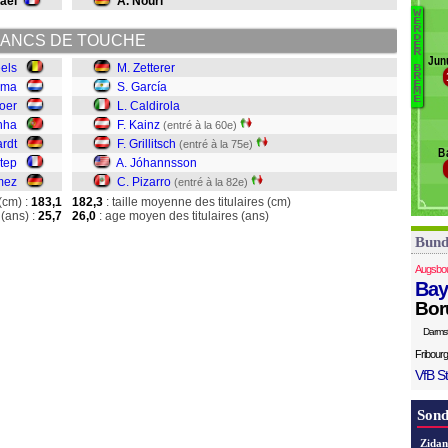
aël
A. Nouri
Nt
W
B
E
G
R
ANCS DE TOUCHE
D
Ze
E
R
Jun
Ga
eels
M. Zetterer
B
R
Ca
E
uma
S. García
M
Ka
E
oer
L. Caldirola
Gr
inha
F. Kainz
(entré à la 60e)
J
ardt
F. Grillitsch
(entré à la 75e)
B
Pi
Ntep
A. Jóhannsson
mez
C. Pizarro
(entré à la 82e)
(cm) :
183,1
182,3
: taille moyenne des titulaires (cm)
(ans) :
25,7
26,0
: age moyen des titulaires (ans)
Bund
Augsbo
Bay
Bor
Darms
Fribourg
VfB St
Sond
Zidan