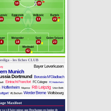
>
ep
10
29
anc des remplaçants
Werder Breme
2
ómez
tterer
uzovic
Eggestein
Veljkovic
Bartels
rcía
>
>
16
35
13
22
ldirola
inz
illitsch
óhannsson
auer
Moisander
Sané
Gebre Selassie
zarro
4
18
26
23
Wiedwald
42
esliga - les fiches CLUB
Bayer Leverkusen
urg
ern Munich
ussia Dortmund
Borussia M'Gladbach
Eintracht Francfort
FC Cologne
tadt
FC Heidenheim
RB Leipzig
Hoffenheim
Mayence
Union Berlin
Werder Breme
Wolfsbourg
uttgart
VfL Bochum
age Maxifoot
e va t-il faire mieux que Deschamps en équipe de