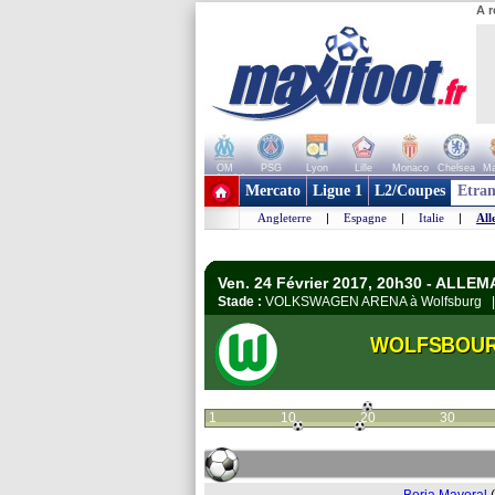
A r
OM
PSG
Lyon
Lille
Monaco
Chelsea
Ma
+ de clubs
Mercato
Ligue 1
L2/Coupes
Etran
Angleterre
|
Espagne
|
Italie
|
All
Ven. 24 Février 2017, 20h30 - ALLE
Stade :
VOLKSWAGEN ARENA à Wolfsburg
WOLFSBOU
1
10
20
30