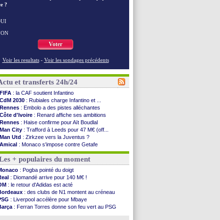
e ?
UI
NON
Voter
Voir les resultats
-
Voir les sondages précédents
Actu et transferts 24h/24
FIFA
: la CAF soutient Infantino
CdM 2030
: Rubiales charge Infantino et ...
Rennes
: Embolo a des pistes alléchantes
Côte d'Ivoire
: Renard affiche ses ambitions
Rennes
: Haise confirme pour Aït Boudlal
Man City
: Trafford à Leeds pour 47 M€ (off...
Man Utd
: Zirkzee vers la Juventus ?
Amical
: Monaco s'impose contre Getafe
Nantes
: Der Zakarian et sa relation avec Kita
Les + populaires du moment
OM
: le club prêt à libérer Kondogbia ?
Monaco
: le message touchant d'Akliouche
Monaco
: Pogba pointé du doigt
FIFA
: Tebas en remet une couche
Real
: Diomandé arrive pour 140 M€ !
FIFA
: l'UEFA maintient la pression
OM
: le retour d'Adidas est acté
PSG
: Tebas encense Luis Enrique
Bordeaux
: des clubs de N1 montent au créneau
Real
: Vinicius jusqu'en 2032 (officiel)
PSG
: Liverpool accélère pour Mbaye
Lyon
: Mangala va rejoindre Getafe
Barça
: Ferran Torres donne son feu vert au PSG
OM
: une offre refusée pour Aguerd
PSG
: Luis Enrique satisfait malgré tout
Real
: c'est confirmé pour Vinicius