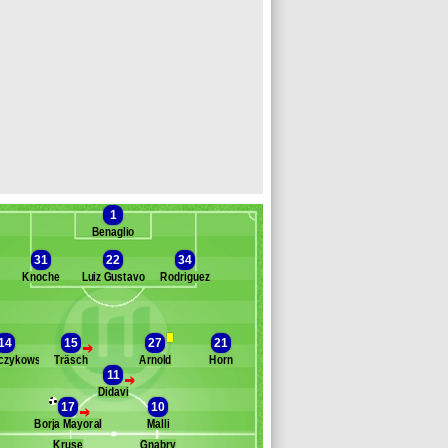
1
Benaglio
31
22
34
Knoche
Luiz Gustavo
Rodriguez
Banc des remplaçants
Wolfsbourg
14
15
27
21
>
czykowski
Träsch
Arnold
Horn
asteels
11
>
ruma
Didavi
azoer
17
10
>
eirinha
Borja Mayoral
Malli
erhardt
Kruse
Gnabry