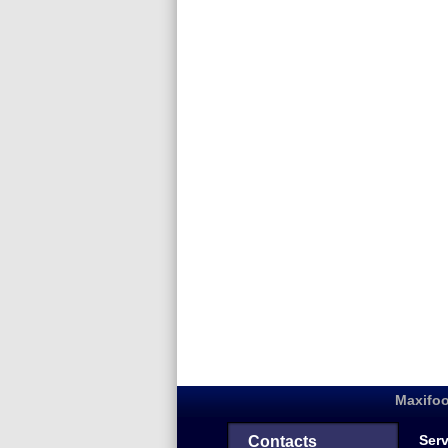
Maxifoo
Serv
Contacts