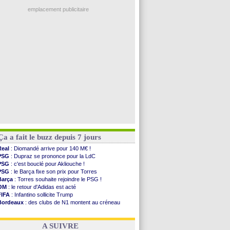
Ouganda
: Owori battu à mort à Kampala
PSG
: Liverpool va proposer 115 M€ pour ...
emplacement publicitaire
Norvège
: la démission d'Infantino réclamée
PSG
: Mbaye, deux pistes se détachent
Monaco
: Filipe Luis veut remplacer Akliouche
Grenade
: Luca Zidane va changer de club
Juve
: Zhegrova très clair sur son futur
Voir les brèves précédentes
Ça a fait le buzz depuis 7 jours
Real
: Diomandé arrive pour 140 M€ !
PSG
: Dupraz se prononce pour la LdC
PSG
: c'est bouclé pour Akliouche !
PSG
: le Barça fixe son prix pour Torres
Barça
: Torres souhaite rejoindre le PSG !
OM
: le retour d'Adidas est acté
FIFA
: Infantino sollicite Trump
Bordeaux
: des clubs de N1 montent au créneau
Argentine
: quand Medina recadre... sa mère
Real
: le démenti de Leipzig pour Diomandé
A SUIVRE