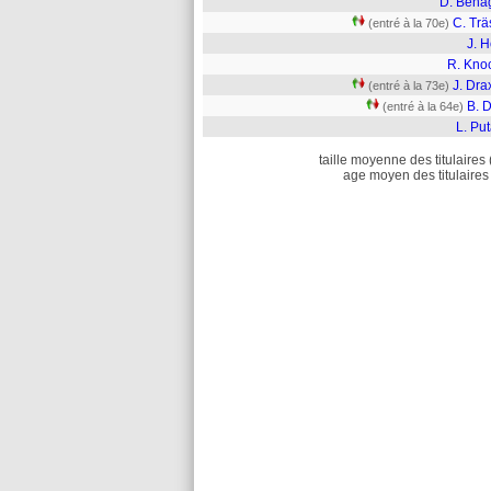
D. Benag
C. Trä
(entré à la 70e)
J. 
R. Kno
J. Dra
(entré à la 73e)
B. 
(entré à la 64e)
L. Pu
taille moyenne des titulaires 
age moyen des titulaires 