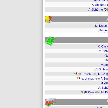
M. Arnold
A. Schürrle
A. Schürrle
(9
M. Kruse
Dante
K. Cast
M. Sch
N
D
Vieir
J. Guilav
D. Calig
(
C. Träsch
, 70e)
P. Se
(
J. Draxler
, 73e)
M. Ar
A. Schü
M. K
(
B. Dost
, 64e)