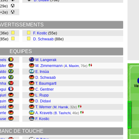
(11e)
D. Didavi
(78e)
(29e)
0+2e)
AVERTISSEMENTS
(36e)
F. Kostic
(55e)
(85e)
D. Schwaab
(88e)
EQUIPES
eels
M. Langerak
äfer
M. Zimmermann
(
A. Maxim
, 76e)
aldo
E. Insúa
ante
D. Schwaab
inha
T. Baumgartl
Vie
ogui
C. Gentner
iuri
L. Rupp
guin
D. Didavi
W
O
nold
T. Werner
(
M. Harnik
, 32e)
L
F
rrle
A. Kravets
(
B. Tashchi
, 46e)
B
S
B
ruse
F. Kostic
O
Tr
U
R
Ho
G
BANC DE TOUCHE
K
Dr