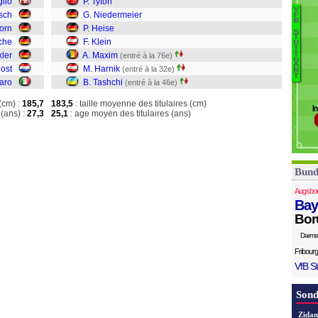
lio
P. Tyton
Do
V
sch
G. Niedermeier
F
Pu
B
Horn
P. Heise
Ty
S
T
che
F. Klein
U
N
T
xler
A. Maxim
T
(entré à la 76e)
He
G
A
Dost
M. Harnik
(entré à la 32e)
Kl
R
T
taro
B. Tashchi
(entré à la 46e)
M
Ha
(cm) :
185,7
183,5
: taille moyenne des titulaires (cm)
I
T
(ans) :
27,3
25,1
: age moyen des titulaires (ans)
Bund
Augsbo
Bay
Bor
Darms
Fribourg
VfB St
Sond
Zidan