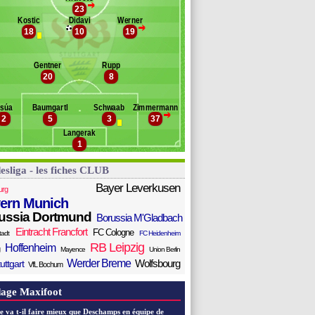
>
st
23
Banc des remplaçants
VfB Stuttgart
taro
Kostic
Didavi
Werner
>
18
10
19
ton
iedermeier
ise
Gentner
Rupp
ein
20
8
axim
rnik
nsúa
Baumgartl
Schwaab
Zimmermann
ashchi
>
2
5
3
37
Langerak
1
esliga - les fiches CLUB
Bayer Leverkusen
urg
ern Munich
ussia Dortmund
Borussia M'Gladbach
Eintracht Francfort
FC Cologne
tadt
FC Heidenheim
RB Leipzig
Hoffenheim
Mayence
Union Berlin
Werder Breme
Wolfsbourg
uttgart
VfL Bochum
age Maxifoot
e va t-il faire mieux que Deschamps en équipe de