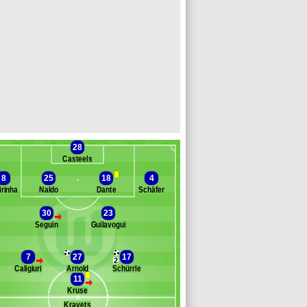
28
Casteels
8
25
18
4
irinha
Naldo
Dante
Schäfer
30
23
>
Seguin
Guilavogui
Banc des remplaçants
Wolfsbourg
enaglio
7
27
17
>
2
äsch
Caligiuri
Arnold
Schürrle
rn
11
>
noche
Kruse
axler
Kravets