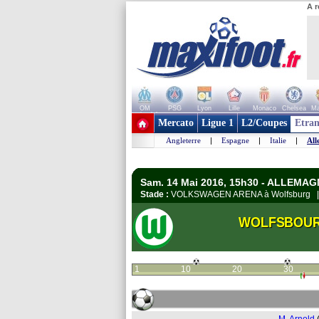
A r
OM
PSG
Lyon
Lille
Monaco
Chelsea
Ma
+ de clubs
Mercato
Ligue 1
L2/Coupes
Etran
Angleterre
|
Espagne
|
Italie
|
All
Sam. 14 Mai 2016, 15h30 - ALLEMAG
Stade :
VOLKSWAGEN ARENA à Wolfsburg
WOLFSBOU
1
10
20
30