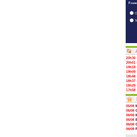
Franc
O
20h30
20h01
19h18
19h09
18h48
18h37
18h29
17h58
17h46
17h32
17h16
05/08
16h59
06/08
16h37
06/08
16h33
06/08
16h27
06/08
16h22
06/08
16h07
06/08
15h46