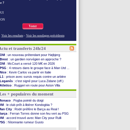
e ?
UI
NON
Voter
Voir les resultats
-
Voir les sondages précédents
Actu et transferts 24h/24
OM
: un nouveau prétendant pour Højbjerg
Brest
: un gardien norvégien en approche ?
OM
: McCourt a versé 120 M€ en 2026
PSG
: 4 retours dans le groupe face à Man Utd ...
Nice
: Kevin Carlos va partir en Italie
L1
: prison avec sursis requis contre un arbitre
Leganés
: c'est signé pour Luca Zidane (off.)
Atletico
: Ruggeri en route pour Aston Villa
Monaco
: Filipe Luis soutient Biereth
Les + populaires du moment
Lyon
: Mangala prêté à Getafe (officiel)
PSG
: Nsoki va signer en Croatie
Monaco
: Pogba pointé du doigt
Arsenal
: Naples vise Gabriel Jesus
OM
: le club prêt à libérer Kondogbia ?
Real
: Mastantuono prêté à la Fiorentina (off.)
Man City
: Rodri préfère le Barça au Real !
Man City
: accord avec le Barça pour Rodri ?
Barça
: Ferran Torres donne son feu vert au PSG
Rennes
: Haise a prolongé (officiel)
OM
: accord trouvé avec Man City pour Rulli
Palace
: Tomiyasu a convaincu (officiel)
PSG
: l'étonnante rumeur Gusto
OM
: B. Genesio - "ce n'est pas idéal"
OM
: une offre pour Bulka
TFC
: Sion Oppong signe pour 4 ans (officiel)