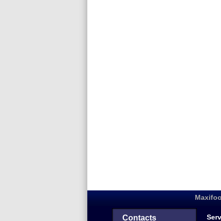
Maxifoo
Serv
Contacts