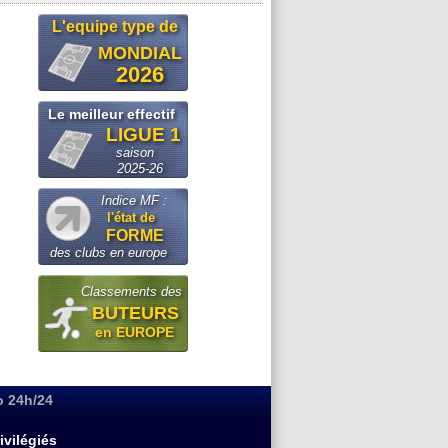
L'equipe type de
MONDIAL
2026
Le meilleur effectif
LIGUE 1
saison
2025-26
Indice MF :
l'état de
FORME
des clubs en europe
Classements des
BUTEURS
en EUROPE
o 24h/24
ivilégiés