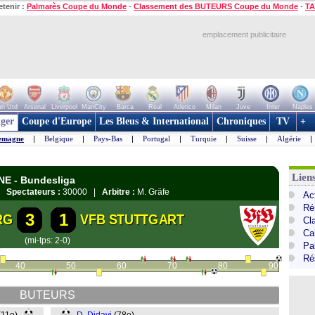
etenir :
Palmarès Coupe du Monde
-
Classement des BUTEURS Coupe du Monde
-
TA
emplacement publicitaire
n Utd
Arsenal
Liverpool
ManCity
Barca
Real
Atletico
Milan
Juve
Inter
Naples
ger
Coupe d'Europe
Les Bleus & International
Chroniques
TV
+
emagne
|
Belgique
|
Pays-Bas
|
Portugal
|
Turquie
|
Suisse
|
Algérie
|
Lien
NE - Bundesliga
 |
Spectateurs :
30000 |
Arbitre :
M. Gräfe
Ac
Ré
3
1
RG
VFB STUTTGART
Cl
Ca
(mi-tps: 2-0)
Pa
Ré
40
50
60
70
80
90
BUTEURS