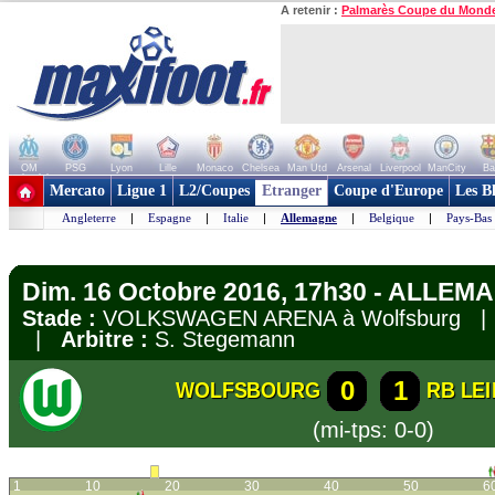
A retenir :
Palmarès Coupe du Mond
OM
PSG
Lyon
Lille
Monaco
Chelsea
Man Utd
Arsenal
Liverpool
ManCity
Ba
+ de clubs
Mercato
Ligue 1
L2/Coupes
Etranger
Coupe d'Europe
Les B
Angleterre
|
Espagne
|
Italie
|
Allemagne
|
Belgique
|
Pays-Bas
Dim. 16 Octobre 2016, 17h30 - ALLEM
Stade :
VOLKSWAGEN ARENA à Wolfsburg 
|
Arbitre :
S. Stegemann
0
1
WOLFSBOURG
RB LEI
(mi-tps: 0-0)
1
10
20
30
40
50
6