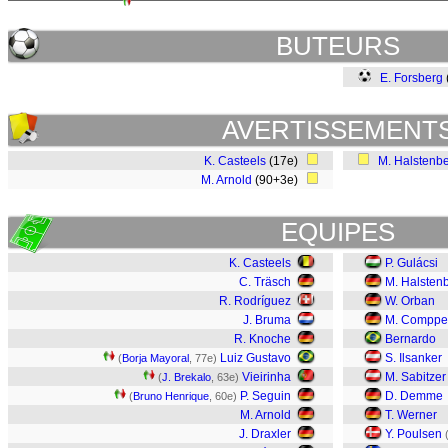
BUTEURS
E. Forsberg
AVERTISSEMENT
K. Casteels
(17e)
M. Halstenb
M. Arnold
(90+3e)
EQUIPES
K. Casteels
P. Gulácsi
C. Träsch
M. Halsten
R. Rodríguez
W. Orban
J. Bruma
M. Comppe
R. Knoche
Bernardo
Luiz Gustavo
S. Ilsanker
(
Borja Mayoral
, 77e)
Vieirinha
M. Sabitzer
(
J. Brekalo
, 63e)
P. Seguin
D. Demme
(
Bruno Henrique
, 60e)
M. Arnold
T. Werner
J. Draxler
Y. Poulsen