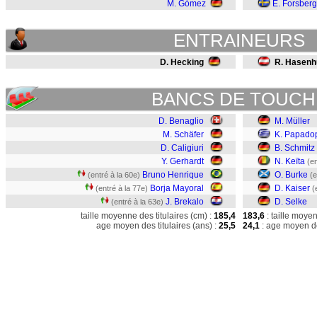
M. Gómez
E. Forsberg
ENTRAINEURS
D. Hecking
R. Hasenhü
BANCS DE TOUCH
D. Benaglio
M. Müller
M. Schäfer
K. Papado
D. Caligiuri
B. Schmitz
Y. Gerhardt
N. Keïta
(en
Bruno Henrique
O. Burke
(entré à la 60e)
(e
Borja Mayoral
D. Kaiser
(entré à la 77e)
(
J. Brekalo
D. Selke
(entré à la 63e)
taille moyenne des titulaires (cm) :
185,4
183,6
: taille moye
age moyen des titulaires (ans) :
25,5
24,1
: age moyen de