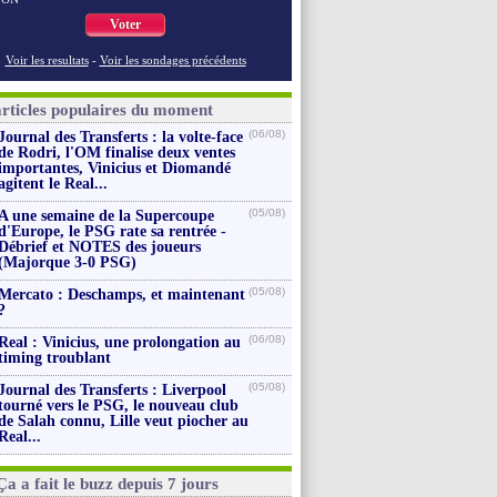
Voter
Voir les resultats
-
Voir les sondages précédents
articles populaires du moment
(06/08)
Journal des Transferts : la volte-face
de Rodri, l'OM finalise deux ventes
importantes, Vinicius et Diomandé
agitent le Real...
(05/08)
A une semaine de la Supercoupe
d'Europe, le PSG rate sa rentrée -
Débrief et NOTES des joueurs
(Majorque 3-0 PSG)
(05/08)
Mercato : Deschamps, et maintenant
?
(06/08)
Real : Vinicius, une prolongation au
timing troublant
(05/08)
Journal des Transferts : Liverpool
tourné vers le PSG, le nouveau club
de Salah connu, Lille veut piocher au
Real...
Ça a fait le buzz depuis 7 jours