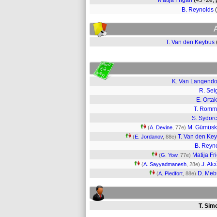
Matija Frigan
(45+2e,
B. Reynolds
T. Van den Keybus
K. Van Langend
R. Sei
E. Orta
T. Romm
S. Sydor
M. Gümüsk
(
A. Devine
, 77e)
T. Van den Ke
(
E. Jordanov
, 88e)
B. Reyn
Matija Fr
(
G. Yow
, 77e)
J. Alc
(
A. Sayyadmanesh
, 28e)
D. Meb
(
A. Piedfort
, 88e)
T. Sim