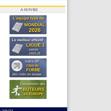
A SUIVRE
L'equipe type de
MONDIAL
2026
Le meilleur effectif
LIGUE 1
saison
2025-26
Indice MF :
l'état de
FORME
des clubs en europe
Classements des
BUTEURS
en EUROPE
o 24h/24