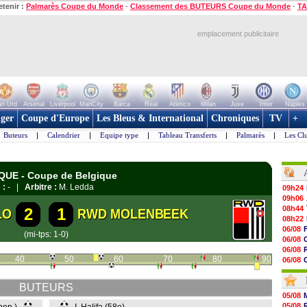
etenir :
Palmarès Coupe du Monde
-
Classement des BUTEURS Coupe du Monde
-
TA
emplacement publicitaire
n Utd
Arsenal
Liverpool
ManCity
Barca
Real
Atletico
Milan
Juve
Inter
Naples
ger
Coupe d'Europe
Les Bleus & International
Chroniques
TV
+
Buteurs
|
Calendrier
|
Equipe type
|
Tableau Transferts
|
Palmarès
|
Les Cl
IQUE - Coupe de Belgique
 :
- |
Arbitre :
M. Ledda
09h24
09h06
08h44
2
1
LO
RWD MOLENBEEK
08h22
06/08
(mi-tps: 1-0)
06/08
06/08
40
50
60
70
80
90
06/08
06/08
06/08
BUTEURS
06/08
05/08
06/08
05/08