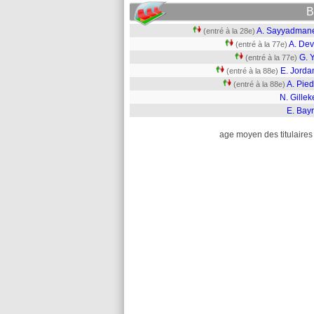
B
A. Sayyadman
(entré à la 28e)
A. Dev
(entré à la 77e)
G. 
(entré à la 77e)
E. Jorda
(entré à la 88e)
A. Pied
(entré à la 88e)
N. Gille
E. Bay
age moyen des titulaires 