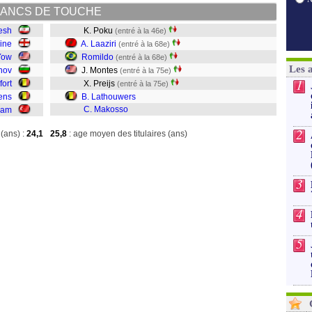
ANCS DE TOUCHE
esh
K. Poku
(entré à la 46e)
ine
A. Laaziri
(entré à la 68e)
Yow
Romildo
(entré à la 68e)
Les 
nov
J. Montes
(entré à la 75e)
1
fort
X. Preijs
(entré à la 75e)
kens
B. Lathouwers
C. Makosso
ram
2
(ans) :
24,1
25,8
: age moyen des titulaires (ans)
3
4
5