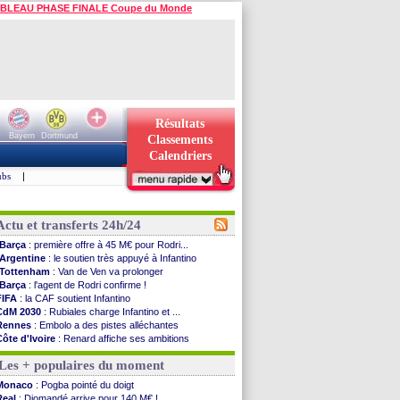
BLEAU PHASE FINALE Coupe du Monde
Résultats
Bayern
Dortmund
Classements
Calendriers
ubs
|
Actu et transferts 24h/24
Barça
: première offre à 45 M€ pour Rodri...
Argentine
: le soutien très appuyé à Infantino
Tottenham
: Van de Ven va prolonger
Barça
: l'agent de Rodri confirme !
FIFA
: la CAF soutient Infantino
CdM 2030
: Rubiales charge Infantino et ...
Rennes
: Embolo a des pistes alléchantes
Côte d'Ivoire
: Renard affiche ses ambitions
Rennes
: Haise confirme pour Aït Boudlal
Les + populaires du moment
Man City
: Trafford à Leeds pour 47 M€ (off...
Man Utd
: Zirkzee vers la Juventus ?
Monaco
: Pogba pointé du doigt
Amical
: Monaco s'impose contre Getafe
Real
: Diomandé arrive pour 140 M€ !