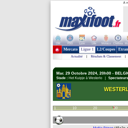
A r
OM
PSG
Lyon
Lille
Monaco
Chelsea
Ma
+ de clubs
Mercato
Ligue 1
L2/Coupes
Etran
Actualité
|
Résultats & Classement
|
Mar. 29 Octobre 2024, 20h00 - BELG
Stade :
Het Kuipje à Westerlo |
Spectateurs
WESTER
1
10
20
30