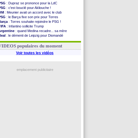
PSG
: Dupraz se prononce pour la LdC
PSG
: c'est bouclé pour Akliouche !
OM
: Meunier avait un accord avec le club
PSG
: le Barça fixe son prix pour Torres
Barça
: Torres souhaite rejoindre le PSG !
FIFA
: Infantino sollicite Trump
Argentine
: quand Medina recadre... sa mère
Real
: le démenti de Leipzig pour Diomandé
OM
: Paixão attire un 2e club anglais
FIFA
: le conseiller d'Infantino démissionne !
VIDEOS populaires du moment
Voir toutes les vidéos
emplacement publicitaire