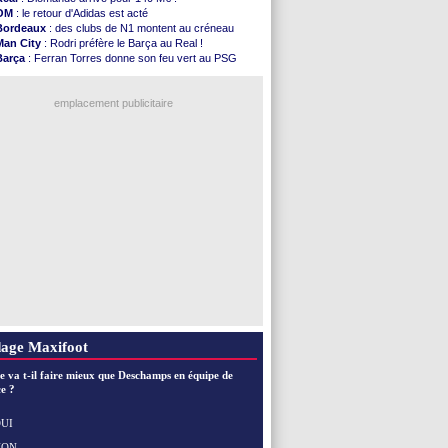
Nantes
: Der Zakarian et sa relation avec Kita
OM
: le retour d'Adidas est acté
OM
: le club prêt à libérer Kondogbia ?
Bordeaux
: des clubs de N1 montent au créneau
Monaco
: le message touchant d'Akliouche
Man City
: Rodri préfère le Barça au Real !
FIFA
: Tebas en remet une couche
Barça
: Ferran Torres donne son feu vert au PSG
FIFA
: l'UEFA maintient la pression
PSG
: Luis Enrique satisfait malgré tout
PSG
: Tebas encense Luis Enrique
OM
: accord trouvé avec Man City pour Rulli
Real
: Vinicius jusqu'en 2032 (officiel)
emplacement publicitaire
Lyon
: Mangala va rejoindre Getafe
OM
: une offre refusée pour Aguerd
Real
: c'est confirmé pour Vinicius
Troyes
: Junior Diaz jusqu'en 2030 (officiel)
PSG
: Akliouche a signé (officiel)
Voir les brèves précédentes
age Maxifoot
e va t-il faire mieux que Deschamps en équipe de
e ?
UI
NON