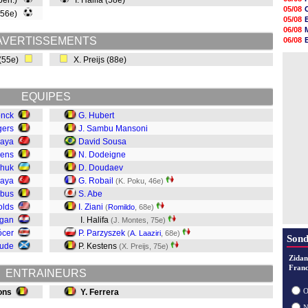
 pen.)
I. Halifa (58e)
06/08
05/08
(56e)
06/08
05/08
06/08
06/08
06/08
AVERTISSEMENTS
06/08
06/08
06/08
06/08
(55e)
X. Preijs (88e)
06/08
06/08
06/08
06/08
EQUIPES
06/08
06/08
onck
G. Hubert
06/08
gers
J. Sambu Mansoni
kaya
David Sousa
ens
N. Dodeigne
chuk
D. Doudaev
aya
G. Robail
(K. Poku, 46e)
ybus
S. Abe
olds
I. Ziani
(
Romildo
, 68e)
igan
I. Halifa
(J. Montes, 75e)
ócer
P. Parzyszek
(
A. Laaziri
, 68e)
Sond
ude
P. Kestens
(X. Preijs, 75e)
Zidan
Franc
ENTRAINEURS
O
ons
Y. Ferrera