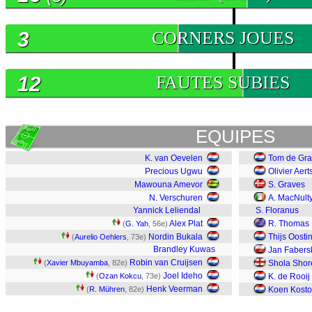
3
CORNERS JOUES
12
FAUTES SUBIES
EQUIPES
K. van Oevelen
Tom de Gra
Precious Ugwu
Olivier Aer
Mawouna Amevor
S. Graves
N. Verschuren
A. MacNult
Yannick Leliendal
S. Floranus
Alex Plat
R. Thomas
(
G. Yah
, 56e)
Nordin Bukala
Thijs Oosti
(
Aurelio Oehlers
, 73e)
Brandley Kuwas
Jan Fabers
Robin van Cruijsen
(
Xavier Mbuyamba
, 82e)
Shola Shore
Joel Ideho
(
Ozan Kokcu
, 73e)
K. de Rooij
Henk Veerman
(
R. Mühren
, 82e)
Koen Kost