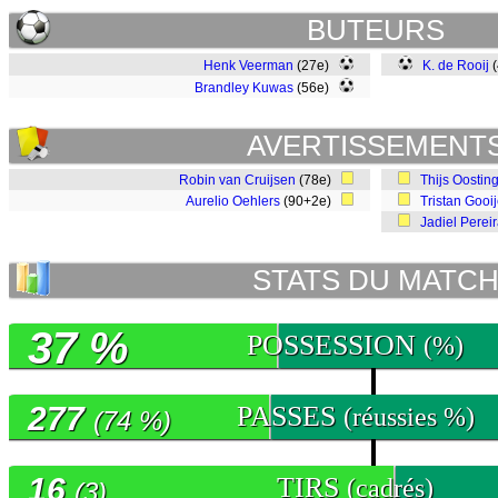
BUTEURS
Henk Veerman
(27e)
K. de Rooij
(
Brandley Kuwas
(56e)
AVERTISSEMENT
Robin van Cruijsen
(78e)
Thijs Oostin
Aurelio Oehlers
(90+2e)
Tristan Gooij
Jadiel Pere
STATS DU MATC
37 %
POSSESSION
(%)
277
PASSES
(réussies %)
(74 %)
16
TIRS
(cadrés)
(3)