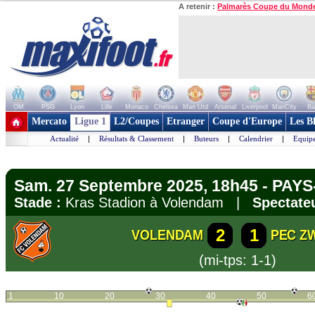
A retenir :
Palmarès Coupe du Mond
OM
PSG
Lyon
Lille
Monaco
Chelsea
Man Utd
Arsenal
Liverpool
ManCity
Ba
+ de clubs
Mercato
Ligue 1
L2/Coupes
Etranger
Coupe d'Europe
Les B
Actualité
|
Résultats & Classement
|
Buteurs
|
Calendrier
|
Equipe
Sam. 27 Septembre 2025, 18h45 - PAYS-
Stade :
Kras Stadion à Volendam |
Spectateu
2
1
VOLENDAM
PEC Z
(mi-tps: 1-1)
1
10
20
30
40
50
6