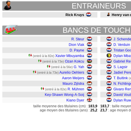
ENTRAINEURS
Rick Kruys
Henry van 
BANCS DE TOUCH
R. Steur
J. Schende
Dion Vlak
D. Verduin
D. Payne
Tristan Goo
Xavier Mbuyamba
Dylan Mba
(entré à la 82e)
Ozan Kokcu
Gabriel Re
(entré à la 73e)
G. Yah
S. Lagsir
(entré à la 56e)
Aurelio Oehlers
Jadiel Per
(entré à la 73e)
Aaron Meijers
T. Buitink
(
Mauro Zijlstra
N. Fichting
R. Mühren
Givaro Re
(entré à la 82e)
Key-Shawn Wong-A-Soij
David Vout
Kiano Dyer
Dylan Ruw
taille moyenne des titulaires (cm) :
183,9
183,7
: taille moye
age moyen des titulaires (ans) :
25,2
23,7
: age moyen de