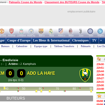
etenir :
Palmarès Coupe du Monde
-
Classement des BUTEURS Coupe du Monde
-
TA
emplacement publicitaire
n Utd
Arsenal
Liverpool
ManCity
Barca
Real
Atletico
Milan
Juve
Inter
Naples
ger
Coupe d'Europe
Les Bleus & International
Chroniques
TV
+
Buteurs
|
Calendrier
|
Equipe type
|
Tableau Transferts
|
Palmarès
|
Les Cl
- Eredivisie
 :
- |
Arbitre :
J. Kamphuis
23h00
22h51
22h44
0
0
EM
ADO LA HAYE
22h38
22h27
(mi-tps: 0-0)
22h15
22h00
40
50
60
70
80
90
21h48
21h39
21h26
BUTEURS
21h05
05/08
20h47
05/08