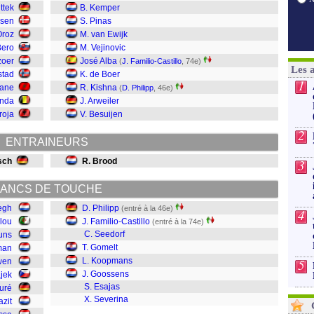
ttek
B. Kemper
ssen
S. Pinas
Oroz
M. van Ewijk
Bero
M. Vejinovic
zoer
José Alba
(
J. Familio-Castillo
, 74e)
Les 
stad
K. de Boer
1
nane
R. Kishna
(
D. Philipp
, 46e)
enda
J. Arweiler
roja
V. Besuijen
2
ENTRAINEURS
sch
R. Brood
3
ANCS DE TOUCHE
egh
D. Philipp
(entré à la 46e)
4
alou
J. Familio-Castillo
(entré à la 74e)
C. Seedorf
runs
T. Gomelt
man
L. Koopmans
5
wen
J. Goossens
ájek
S. Esajas
ouré
X. Severina
azit