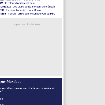
PSG
: Tebas encense Luis Enrique
OM
: le retour d'Adidas est acté
Real
: Vinicius jusqu'en 2032 (officiel)
Bordeaux
: des clubs de N1 montent au créneau
Lyon
: Mangala va rejoindre Getafe
PSG
: Liverpool accélère pour Mbaye
OM
: une offre refusée pour Aguerd
Barça
: Ferran Torres donne son feu vert au PSG
Real
: c'est confirmé pour Vinicius
PSG
: Luis Enrique satisfait malgré tout
Troyes
: Junior Diaz jusqu'en 2030 (officiel)
Real
: une nouvelle offre pour Vinicius
PSG
: Akliouche a signé (officiel)
emplacement publicitaire
OM
: une offre pour Bulka
PSG
: contrat signé pour Akliouche
Ouganda
: Owori battu à mort à Kampala
Arsenal
: Arteta veut créer une dynastie
Chelsea
: Palace a fait son offre pour Disasi
Voir les brèves précédentes
age Maxifoot
e va t-il faire mieux que Deschamps en équipe de
e ?
UI
NON