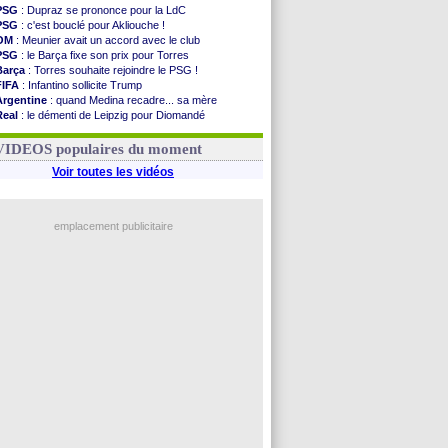
PSG
: Dupraz se prononce pour la LdC
PSG
: c'est bouclé pour Akliouche !
OM
: Meunier avait un accord avec le club
PSG
: le Barça fixe son prix pour Torres
Barça
: Torres souhaite rejoindre le PSG !
FIFA
: Infantino sollicite Trump
Argentine
: quand Medina recadre... sa mère
Real
: le démenti de Leipzig pour Diomandé
OM
: Paixão attire un 2e club anglais
FIFA
: le conseiller d'Infantino démissionne !
VIDEOS populaires du moment
Voir toutes les vidéos
emplacement publicitaire