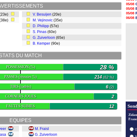
20h30
05/08
AVERTISSEMENTS
20h18
05/08
20h04
05/08
(23e)
V. Besuijen
(20e)
19h47
06/08
(38e)
M. Vejinovic
(35e)
19h34
06/08
19h14
D. Philipp
(57e)
05/08
19h06
S. Pinas
(60e)
18h50
G. Zuiverloon
(65e)
18h30
B. Kemper
(90e)
18h20
17h58
17h47
STATS DU MATCH
28 %
POSSESSION
(%)
PASSES
214
(réussies %)
(62 %)
TIRS
6
(cadrés)
(2)
CORNERS JOUES
2
FAUTES SUBIES
12
Sond
Zidan
Franc
EQUIPES
veer
M. Fraisl
O
Dasa
G. Zuiverloon