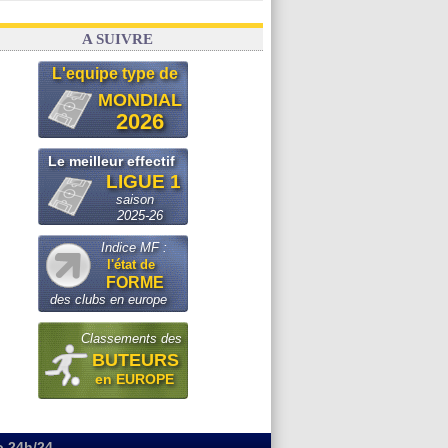
A SUIVRE
L'equipe type de
MONDIAL
2026
Le meilleur effectif
LIGUE 1
saison
2025-26
Indice MF :
l'état de
FORME
des clubs en europe
Classements des
BUTEURS
en EUROPE
o 24h/24