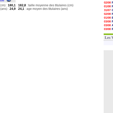
isse
02/08
(cm) :
180,1
182,8
: taille moyenne des titulaires (cm)
01/08
(ans) :
24,9
24,1
: age moyen des titulaires (ans)
31/07
02/08
01/08
03/08
03/08
03/08
03/08
31/07
Les 