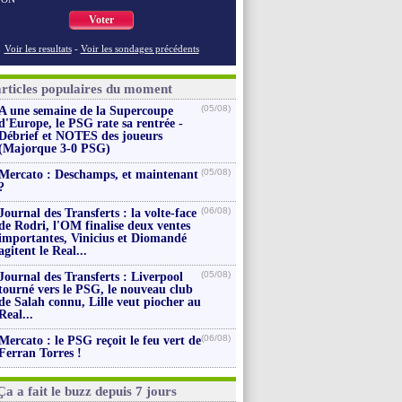
Voter
Voir les resultats
-
Voir les sondages précédents
articles populaires du moment
(05/08)
A une semaine de la Supercoupe
d'Europe, le PSG rate sa rentrée -
Débrief et NOTES des joueurs
(Majorque 3-0 PSG)
(05/08)
Mercato : Deschamps, et maintenant
?
(06/08)
Journal des Transferts : la volte-face
de Rodri, l'OM finalise deux ventes
importantes, Vinicius et Diomandé
agitent le Real...
(05/08)
Journal des Transferts : Liverpool
tourné vers le PSG, le nouveau club
de Salah connu, Lille veut piocher au
Real...
(06/08)
Mercato : le PSG reçoit le feu vert de
Ferran Torres !
Ça a fait le buzz depuis 7 jours