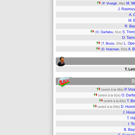
M. Wi
(
P. Vroegh
, 46e)
J. Rasmu
A. 
M. 
R. Ba
S. Tron
(
O. Darfalou
, 61e)
O. Tan
L. Op
(
T. Bruns
, 83e)
A. B
(
D. Huisman
, 83e)
T. Let
B
P. Vro
(entré à la 46e)
O. Darf
(entré à la 61e)
T. B
(entré à la 83e)
D. Huis
(entré à la 83e)
J. Hou
T. H
I. T
B. Bay