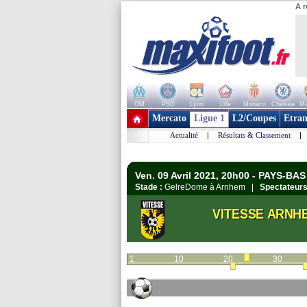
A r
OM
PSG
Lyon
Lille
Monaco
Chelsea
Ma
+ de clubs
Mercato
Ligue 1
L2/Coupes
Etran
Actualité
|
Résultats & Classement
|
Ven. 09 Avril 2021, 20h00 - PAYS-BAS 
Stade :
GelreDome à Arnhem |
Spectateurs
VITESSE ARNH
1
10
20
30