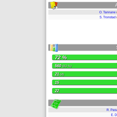
O. Tannane
S. Tronstad
72 %
560
(83 %)
21
(4)
15
22
R. Pas
E. 