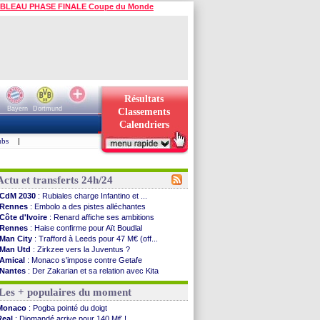
BLEAU PHASE FINALE Coupe du Monde
Résultats
Bayern
Dortmund
Classements
Calendriers
ubs
|
Actu et transferts 24h/24
CdM 2030
: Rubiales charge Infantino et ...
Rennes
: Embolo a des pistes alléchantes
Côte d'Ivoire
: Renard affiche ses ambitions
Rennes
: Haise confirme pour Aït Boudlal
Man City
: Trafford à Leeds pour 47 M€ (off...
Man Utd
: Zirkzee vers la Juventus ?
Amical
: Monaco s'impose contre Getafe
Nantes
: Der Zakarian et sa relation avec Kita
OM
: le club prêt à libérer Kondogbia ?
Les + populaires du moment
Monaco
: le message touchant d'Akliouche
FIFA
: Tebas en remet une couche
Monaco
: Pogba pointé du doigt
FIFA
: l'UEFA maintient la pression
Real
: Diomandé arrive pour 140 M€ !