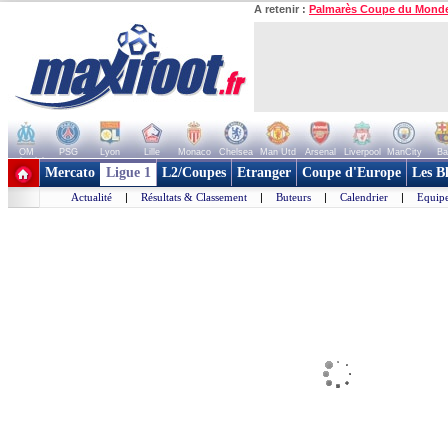
A retenir :
Palmarès Coupe du Mond
OM
PSG
Lyon
Lille
Monaco
Chelsea
Man Utd
Arsenal
Liverpool
ManCity
Ba
+ de clubs
Mercato
Ligue 1
L2/Coupes
Etranger
Coupe d'Europe
Les B
Actualité
|
Résultats & Classement
|
Buteurs
|
Calendrier
|
Equipe