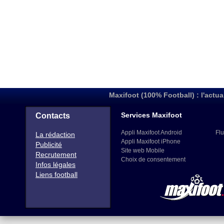
Maxifoot (100% Football) : l'actua
Services Maxifoot
Contacts
Appli Maxifoot Android
Flu
La rédaction
Appli Maxifoot iPhone
Publicité
Site web Mobile
Recrutement
Choix de consentement
Infos légales
Liens football